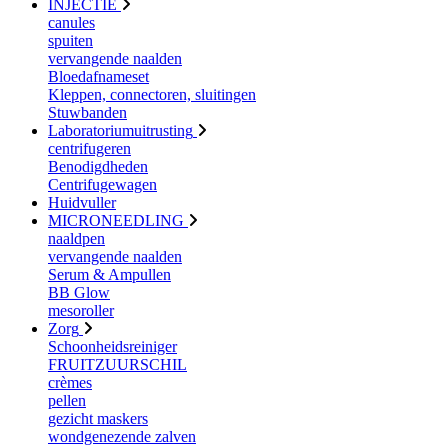
INJECTIE
canules
spuiten
vervangende naalden
Bloedafnameset
Kleppen, connectoren, sluitingen
Stuwbanden
Laboratoriumuitrusting
centrifugeren
Benodigdheden
Centrifugewagen
Huidvuller
MICRONEEDLING
naaldpen
vervangende naalden
Serum & Ampullen
BB Glow
mesoroller
Zorg
Schoonheidsreiniger
FRUITZUURSCHIL
crèmes
pellen
gezicht maskers
wondgenezende zalven