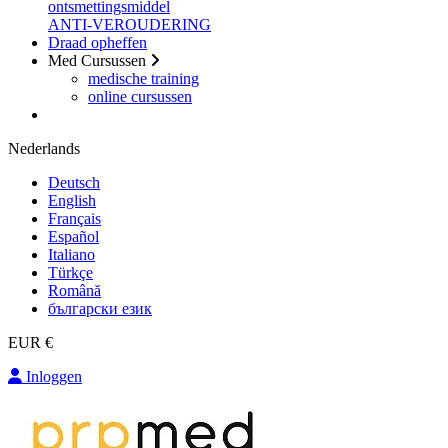
ontsmettingsmiddel
ANTI-VEROUDERING
Draad opheffen
Med Cursussen
medische training
online cursussen
Nederlands
Deutsch
English
Français
Español
Italiano
Türkçe
Română
български език
EUR €
Inloggen