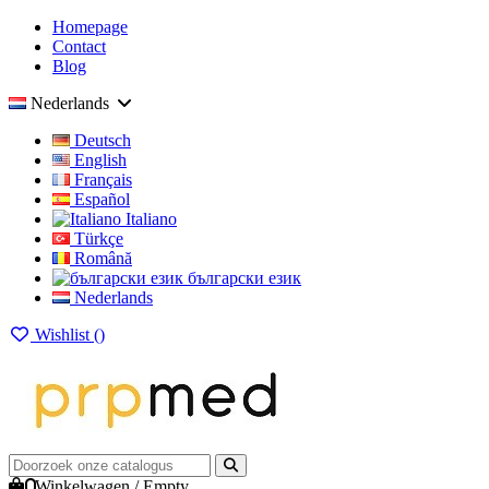
Homepage
Contact
Blog
Nederlands
Deutsch
English
Français
Español
Italiano
Türkçe
Română
български език
Nederlands
Wishlist (
)
0
Winkelwagen
/
Empty