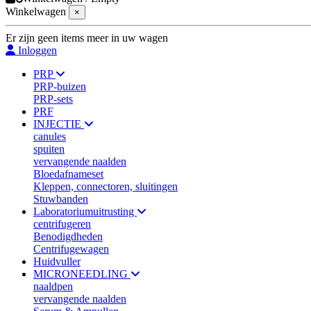
Winkelwagen
×
Er zijn geen items meer in uw wagen
Inloggen
PRP
PRP-buizen
PRP-sets
PRF
INJECTIE
canules
spuiten
vervangende naalden
Bloedafnameset
Kleppen, connectoren, sluitingen
Stuwbanden
Laboratoriumuitrusting
centrifugeren
Benodigdheden
Centrifugewagen
Huidvuller
MICRONEEDLING
naaldpen
vervangende naalden