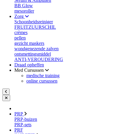
Serum & Ampullen
BB Glow
mesoroller
Zorg
Schoonheidsreiniger
FRUITZUURSCHIL
crèmes
pellen
gezicht maskers
wondgenezende zalven
ontsmettingsmiddel
ANTI-VEROUDERING
Draad opheffen
Med Cursussen
medische training
online cursussen
PRP
PRP-buizen
PRP-sets
PRF