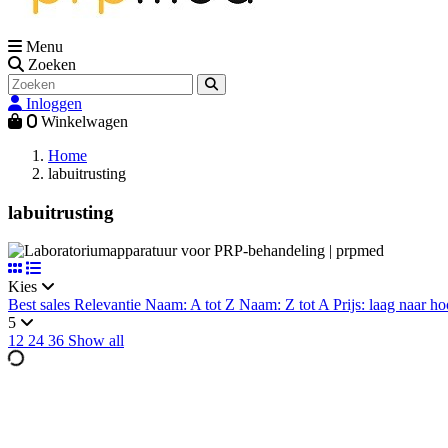
Menu
Zoeken
Inloggen
0
Winkelwagen
Home
labuitrusting
labuitrusting
Kies
Best sales
Relevantie
Naam: A tot Z
Naam: Z tot A
Prijs: laag naar h
5
12
24
36
Show all