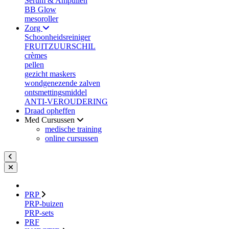
Serum & Ampullen
BB Glow
mesoroller
Zorg
Schoonheidsreiniger
FRUITZUURSCHIL
crèmes
pellen
gezicht maskers
wondgenezende zalven
ontsmettingsmiddel
ANTI-VEROUDERING
Draad opheffen
Med Cursussen
medische training
online cursussen
PRP
PRP-buizen
PRP-sets
PRF