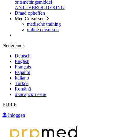
ontsmettingsmiddel
ANTI-VEROUDERING
Draad opheffen
Med Cursussen
medische training
online cursussen
Nederlands
Deutsch
English
Français
Español
Italiano
Türkçe
Română
български език
EUR €
Inloggen