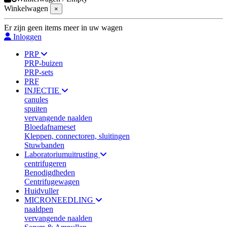
Winkelwagen
×
Er zijn geen items meer in uw wagen
Inloggen
PRP
PRP-buizen
PRP-sets
PRF
INJECTIE
canules
spuiten
vervangende naalden
Bloedafnameset
Kleppen, connectoren, sluitingen
Stuwbanden
Laboratoriumuitrusting
centrifugeren
Benodigdheden
Centrifugewagen
Huidvuller
MICRONEEDLING
naaldpen
vervangende naalden