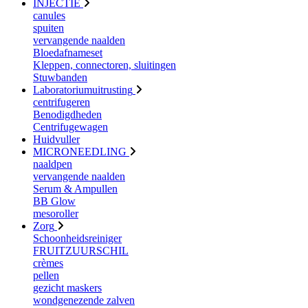
INJECTIE
canules
spuiten
vervangende naalden
Bloedafnameset
Kleppen, connectoren, sluitingen
Stuwbanden
Laboratoriumuitrusting
centrifugeren
Benodigdheden
Centrifugewagen
Huidvuller
MICRONEEDLING
naaldpen
vervangende naalden
Serum & Ampullen
BB Glow
mesoroller
Zorg
Schoonheidsreiniger
FRUITZUURSCHIL
crèmes
pellen
gezicht maskers
wondgenezende zalven