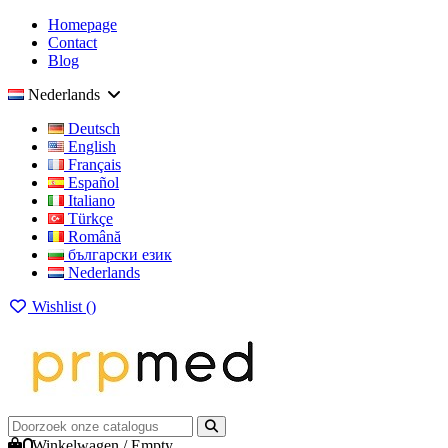
Homepage
Contact
Blog
Nederlands
Deutsch
English
Français
Español
Italiano
Türkçe
Română
български език
Nederlands
Wishlist (
)
0
Winkelwagen
/
Empty