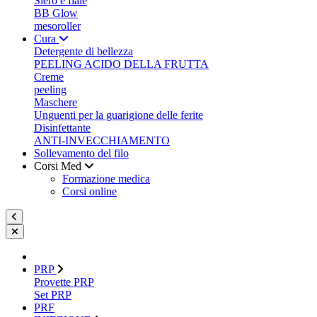
Siero e fiale
BB Glow
mesoroller
Cura
Detergente di bellezza
PEELING ACIDO DELLA FRUTTA
Creme
peeling
Maschere
Unguenti per la guarigione delle ferite
Disinfettante
ANTI-INVECCHIAMENTO
Sollevamento del filo
Corsi Med
Formazione medica
Corsi online
PRP
Provette PRP
Set PRP
PRF