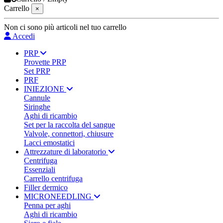
Carrello
×
Non ci sono più articoli nel tuo carrello
Accedi
PRP
Provette PRP
Set PRP
PRF
INIEZIONE
Cannule
Siringhe
Aghi di ricambio
Set per la raccolta del sangue
Valvole, connettori, chiusure
Lacci emostatici
Attrezzature di laboratorio
Centrifuga
Essenziali
Carrello centrifuga
Filler dermico
MICRONEEDLING
Penna per aghi
Aghi di ricambio