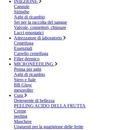
INIEZIONE
Cannule
Siringhe
Aghi di ricambio
Set per la raccolta del sangue
Valvole, connettori, chiusure
Lacci emostatici
Attrezzature di laboratorio
Centrifuga
Essenziali
Carrello centrifuga
Filler dermico
MICRONEEDLING
Penna per aghi
Aghi di ricambio
Siero e fiale
BB Glow
mesoroller
Cura
Detergente di bellezza
PEELING ACIDO DELLA FRUTTA
Creme
peeling
Maschere
Unguenti per la guarigione delle ferite