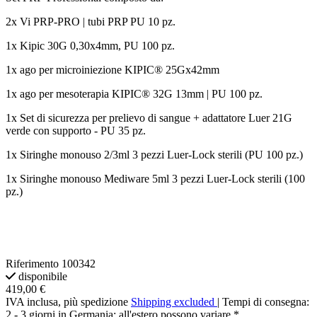
2x Vi PRP-PRO | tubi PRP PU 10 pz.
1x Kipic 30G 0,30x4mm, PU 100 pz.
1x ago per microiniezione KIPIC® 25Gx42mm
1x ago per mesoterapia KIPIC® 32G 13mm | PU 100 pz.
1x Set di sicurezza per prelievo di sangue + adattatore Luer 21G
verde con supporto - PU 35 pz.
1x Siringhe monouso 2/3ml 3 pezzi Luer-Lock sterili (PU 100 pz.)
1x Siringhe monouso Mediware 5ml 3 pezzi Luer-Lock sterili (100
pz.)
Riferimento
100342
disponibile
419,00 €
IVA inclusa, più spedizione
Shipping excluded
| Tempi di consegna:
2 - 3 giorni in Germania; all'estero possono variare.*