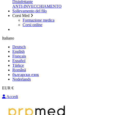
Disinfettante
ANTI-INVECCHIAMENTO
Sollevamento del filo
Corsi Med
Formazione medica
Corsi online
Italiano
Deutsch
English
Français
Español
Türkçe
Română
български език
Nederlands
EUR €
Accedi