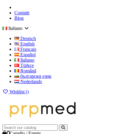
Contatti
Blog
Italiano
Deutsch
English
Français
Español
Italiano
Türkçe
Română
български език
Nederlands
Wishlist (
)
0
Carrello
/
Empty