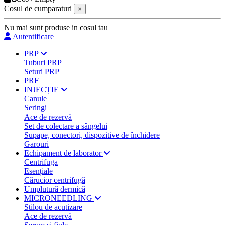
Cosul de cumparaturi
×
Nu mai sunt produse in cosul tau
Autentificare
PRP
Tuburi PRP
Seturi PRP
PRF
INJECȚIE
Canule
Seringi
Ace de rezervă
Set de colectare a sângelui
Supape, conectori, dispozitive de închidere
Garouri
Echipament de laborator
Centrifuga
Esențiale
Cărucior centrifugă
Umplutură dermică
MICRONEEDLING
Stilou de acutizare
Ace de rezervă