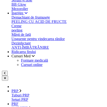
Serum și fiole
BB Glow
Mezoroller
Îngrijire
Demachiant de frumusețe
PEELING CU ACID DE FRUCTE
Creme
peeling
Măști de față
Unguente pentru vindecarea rănilor
Dezinfectant
ANTI-ÎMBĂTRÂNIRE
Ridicarea firului
Cursuri Med
Formare medicală
Cursuri online
PRP
Tuburi PRP
Seturi PRP
PRF