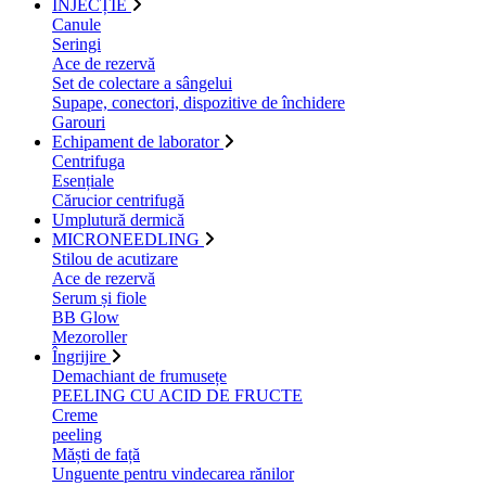
INJECȚIE
Canule
Seringi
Ace de rezervă
Set de colectare a sângelui
Supape, conectori, dispozitive de închidere
Garouri
Echipament de laborator
Centrifuga
Esențiale
Cărucior centrifugă
Umplutură dermică
MICRONEEDLING
Stilou de acutizare
Ace de rezervă
Serum și fiole
BB Glow
Mezoroller
Îngrijire
Demachiant de frumusețe
PEELING CU ACID DE FRUCTE
Creme
peeling
Măști de față
Unguente pentru vindecarea rănilor