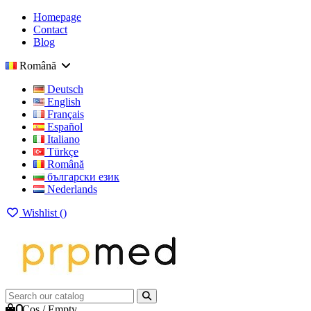
Homepage
Contact
Blog
Română
Deutsch
English
Français
Español
Italiano
Türkçe
Română
български език
Nederlands
Wishlist (
)
0
Cos
/
Empty