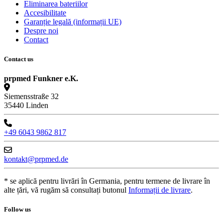
Eliminarea bateriilor
Accesibilitate
Garanție legală (informații UE)
Despre noi
Contact
Contact us
prpmed Funkner e.K.
Siemensstraße 32
35440 Linden
+49 6043 9862 817
kontakt@prpmed.de
* se aplică pentru livrări în Germania, pentru termene de livrare în
alte țări, vă rugăm să consultați butonul
Informații de livrare
.
Follow us