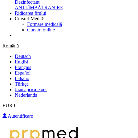
Dezinfectant
ANTI-ÎMBĂTRÂNIRE
Ridicarea firului
Cursuri Med
Formare medicală
Cursuri online
Română
Deutsch
English
Français
Español
Italiano
Türkçe
български език
Nederlands
EUR €
Autentificare