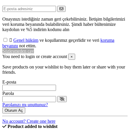
Onayınızı istediğiniz zaman geri çekebilirsiniz. İletişim bilgilerimizi
veri koruma beyanında bulabilirsiniz. Şimdi haber bültenimize
kaydolun ve %5 indirim kodunu alın

Genel hüküm
ve koşullarımız geçerlidir ve veri
koruma
beyanını
not ettim.
Sözleşmeden cay
You need to login or create account
×
Save products on your wishlist to buy them later or share with your
friends.
E-posta
Parola
Parolanızı mı unuttunuz?
Oturum Aç
No account? Create one here
Product added to wishlist