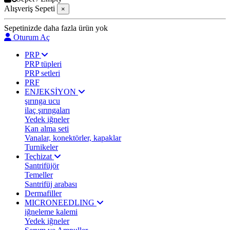
Alışveriş Sepeti
×
Sepetinizde daha fazla ürün yok
Oturum Aç
PRP
PRP tüpleri
PRP setleri
PRF
ENJEKSİYON
şırınga ucu
ilaç şırıngaları
Yedek iğneler
Kan alma seti
Vanalar, konektörler, kapaklar
Turnikeler
Teçhizat
Santrifüjör
Temeller
Santrifüj arabası
Dermafiller
MICRONEEDLING
iğneleme kalemi
Yedek iğneler