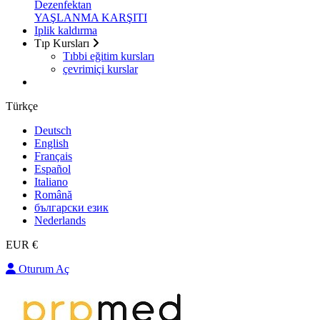
Dezenfektan
YAŞLANMA KARŞITI
Iplik kaldırma
Tıp Kursları
Tıbbi eğitim kursları
çevrimiçi kurslar
Türkçe
Deutsch
English
Français
Español
Italiano
Română
български език
Nederlands
EUR €
Oturum Aç