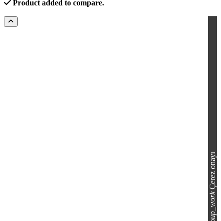
Product added to compare.
Çerez onayı
group_work