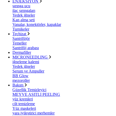
ENJEKSİYON
şırınga ucu
ilaç şırıngaları
Yedek iğneler
Kan alma seti
Vanalar, konektörler, kapaklar
Turnikeler
Teçhizat
Santrifüjör
Temeller
Santrifüj arabası
Dermafiller
MICRONEEDLING
iğneleme kalemi
Yedek iğneler
Serum ve Ampuller
BB Glow
mezoroller
Bakım
Güzellik Temizleyici
MEYVE ASITLI PEELING
yüz kremleri
cilt temizleme
Yüz maskeleri
yara iyileştirici merhemler