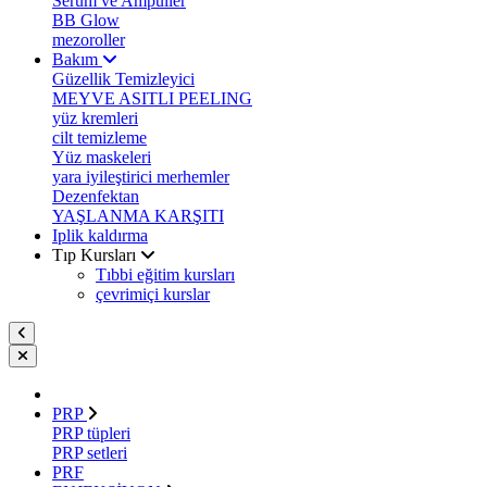
Serum ve Ampuller
BB Glow
mezoroller
Bakım
Güzellik Temizleyici
MEYVE ASITLI PEELING
yüz kremleri
cilt temizleme
Yüz maskeleri
yara iyileştirici merhemler
Dezenfektan
YAŞLANMA KARŞITI
Iplik kaldırma
Tıp Kursları
Tıbbi eğitim kursları
çevrimiçi kurslar
PRP
PRP tüpleri
PRP setleri
PRF