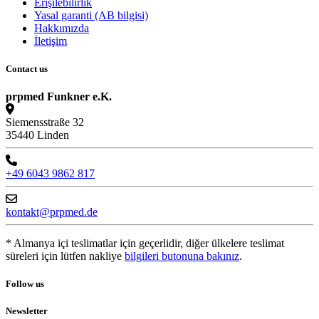
Erişilebilirlik
Yasal garanti (AB bilgisi)
Hakkımızda
İletişim
Contact us
prpmed Funkner e.K.
Siemensstraße 32
35440 Linden
+49 6043 9862 817
kontakt@prpmed.de
* Almanya içi teslimatlar için geçerlidir, diğer ülkelere teslimat
süreleri için lütfen nakliye
bilgileri butonuna bakınız
.
Follow us
Newsletter