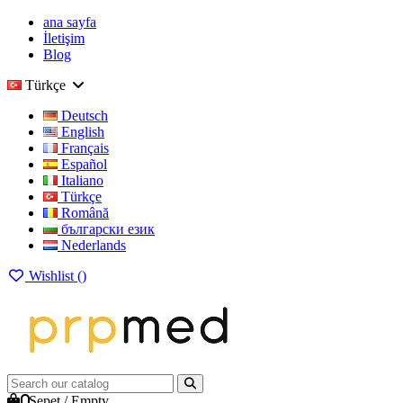
ana sayfa
İletişim
Blog
Türkçe
Deutsch
English
Français
Español
Italiano
Türkçe
Română
български език
Nederlands
Wishlist (
)
0
Sepet
/
Empty