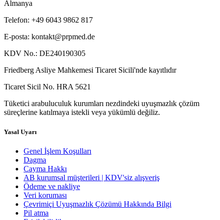
Almanya
Telefon: +49 6043 9862 817
E-posta:
kontakt@prpmed.de
KDV No.: DE240190305
Friedberg Asliye Mahkemesi Ticaret Sicili'nde kayıtlıdır
Ticaret Sicil No. HRA 5621
Tüketici arabuluculuk kurumları nezdindeki uyuşmazlık çözüm
süreçlerine katılmaya istekli veya yükümlü değiliz.
Yasal Uyarı
Genel İşlem Koşulları
Dagma
Cayma Hakkı
AB kurumsal müşterileri | KDV'siz alışveriş
Ödeme ve nakliye
Veri koruması
Çevrimiçi Uyuşmazlık Çözümü Hakkında Bilgi
Pil atma