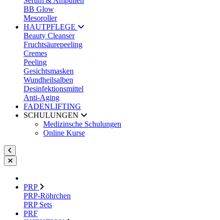
Serum & Ampullen
BB Glow
Mesoroller
HAUTPFLEGE
Beauty Cleanser
Fruchtsäurepeeling
Cremes
Peeling
Gesichtsmasken
Wundheilsalben
Desinfektionsmittel
Anti-Aging
FADENLIFTING
SCHULUNGEN
Medizinsche Schulungen
Online Kurse
PRP
PRP-Röhrchen
PRP Sets
PRF