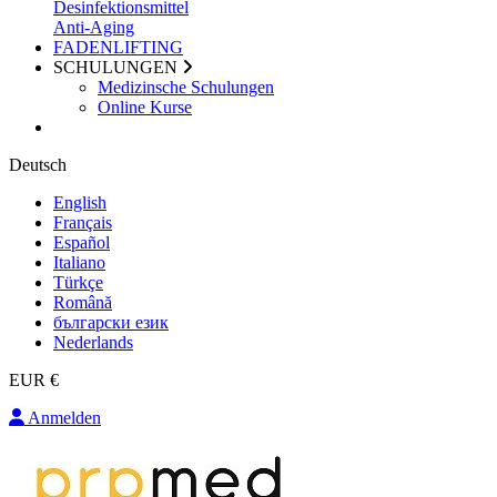
Desinfektionsmittel
Anti-Aging
FADENLIFTING
SCHULUNGEN
Medizinsche Schulungen
Online Kurse
Deutsch
English
Français
Español
Italiano
Türkçe
Română
български език
Nederlands
EUR €
Anmelden