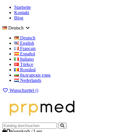
Startseite
Kontakt
Blog
Deutsch
Deutsch
English
Français
Español
Italiano
Türkçe
Română
български език
Nederlands
Wunschzettel (
)
0
Warenkorb
/
Leer