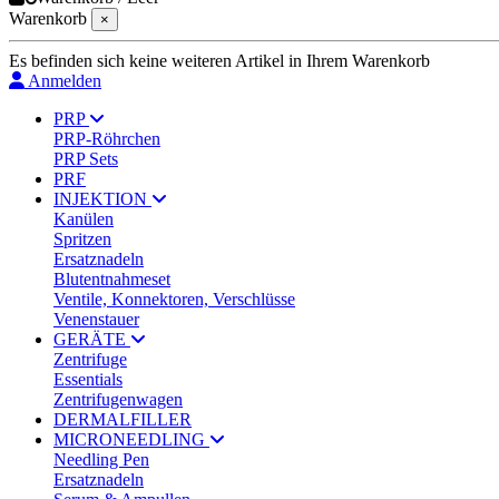
Warenkorb
×
Es befinden sich keine weiteren Artikel in Ihrem Warenkorb
Anmelden
PRP
PRP-Röhrchen
PRP Sets
PRF
INJEKTION
Kanülen
Spritzen
Ersatznadeln
Blutentnahmeset
Ventile, Konnektoren, Verschlüsse
Venenstauer
GERÄTE
Zentrifuge
Essentials
Zentrifugenwagen
DERMALFILLER
MICRONEEDLING
Needling Pen
Ersatznadeln