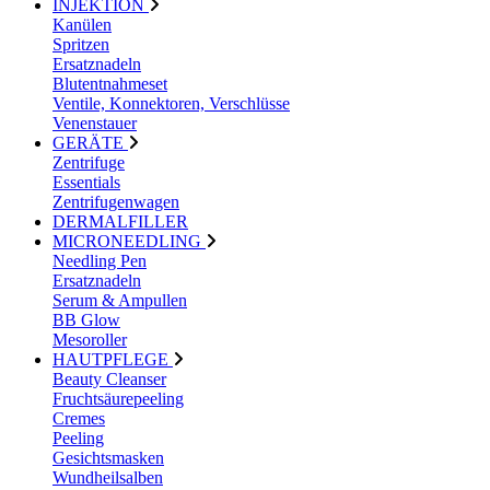
INJEKTION
Kanülen
Spritzen
Ersatznadeln
Blutentnahmeset
Ventile, Konnektoren, Verschlüsse
Venenstauer
GERÄTE
Zentrifuge
Essentials
Zentrifugenwagen
DERMALFILLER
MICRONEEDLING
Needling Pen
Ersatznadeln
Serum & Ampullen
BB Glow
Mesoroller
HAUTPFLEGE
Beauty Cleanser
Fruchtsäurepeeling
Cremes
Peeling
Gesichtsmasken
Wundheilsalben