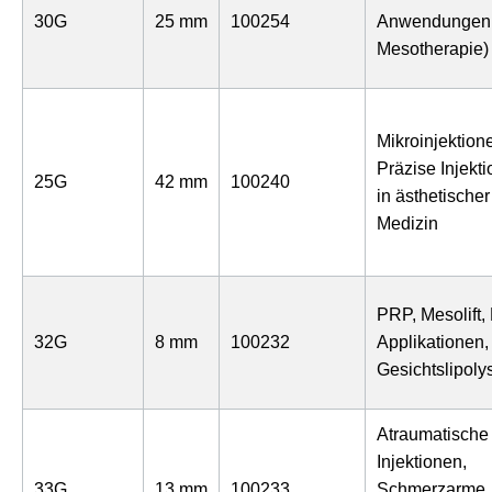
30G
25 mm
100254
Anwendungen (
Mesotherapie)
Mikroinjektion
Präzise Injekt
25G
42 mm
100240
in ästhetischer
Medizin
PRP, Mesolift, F
32G
8 mm
100232
Applikationen,
Gesichtslipoly
Atraumatische
Injektionen,
33G
13 mm
100233
Schmerzarme