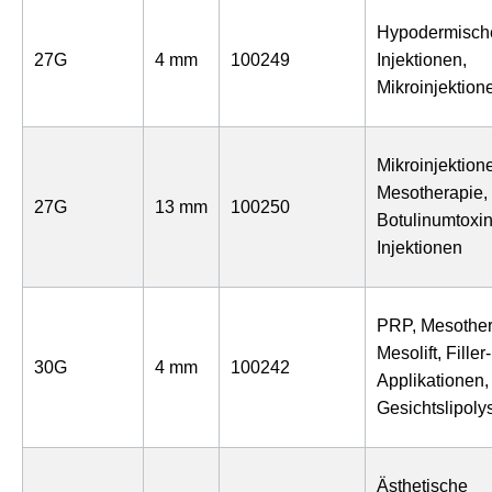
Hypodermisch
27G
4 mm
100249
Injektionen,
Mikroinjektion
Mikroinjektion
Mesotherapie,
27G
13 mm
100250
Botulinumtoxin
Injektionen
PRP, Mesother
Mesolift, Filler-
30G
4 mm
100242
Applikationen,
Gesichtslipoly
Ästhetische