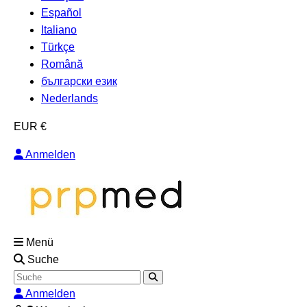
Español
Italiano
Türkçe
Română
български език
Nederlands
EUR €
Anmelden
Menü
Suche
Anmelden