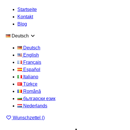
Startseite
Kontakt
Blog
Deutsch
Deutsch
English
Français
Español
Italiano
Türkçe
Română
български език
Nederlands
Wunschzettel (
)