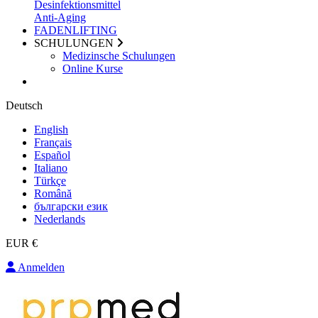
Desinfektionsmittel
Anti-Aging
FADENLIFTING
SCHULUNGEN
Medizinsche Schulungen
Online Kurse
Deutsch
English
Français
Español
Italiano
Türkçe
Română
български език
Nederlands
EUR €
Anmelden