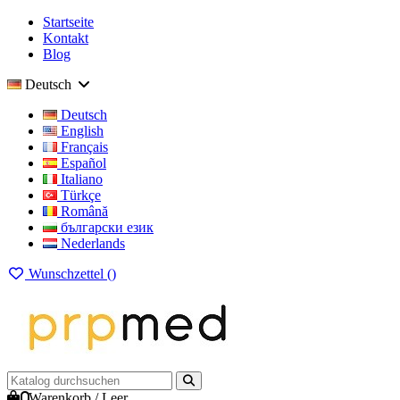
Startseite
Kontakt
Blog
Deutsch
Deutsch
English
Français
Español
Italiano
Türkçe
Română
български език
Nederlands
Wunschzettel (
)
0
Warenkorb
/
Leer