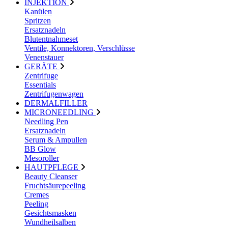
INJEKTION
Kanülen
Spritzen
Ersatznadeln
Blutentnahmeset
Ventile, Konnektoren, Verschlüsse
Venenstauer
GERÄTE
Zentrifuge
Essentials
Zentrifugenwagen
DERMALFILLER
MICRONEEDLING
Needling Pen
Ersatznadeln
Serum & Ampullen
BB Glow
Mesoroller
HAUTPFLEGE
Beauty Cleanser
Fruchtsäurepeeling
Cremes
Peeling
Gesichtsmasken
Wundheilsalben