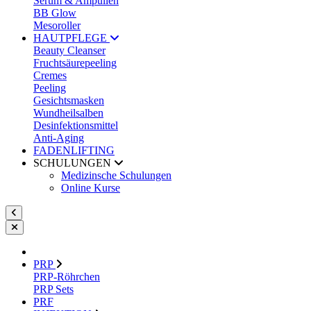
Serum & Ampullen
BB Glow
Mesoroller
HAUTPFLEGE
Beauty Cleanser
Fruchtsäurepeeling
Cremes
Peeling
Gesichtsmasken
Wundheilsalben
Desinfektionsmittel
Anti-Aging
FADENLIFTING
SCHULUNGEN
Medizinsche Schulungen
Online Kurse
PRP
PRP-Röhrchen
PRP Sets
PRF