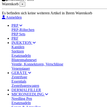
Warenkorb
×
Es befinden sich keine weiteren Artikel in Ihrem Warenkorb
Anmelden
PRP
PRP-Röhrchen
PRP Sets
PRF
INJEKTION
Kanülen
Spritzen
Ersatznadeln
Blutentnahmeset
Ventile, Konnektoren, Verschlüsse
Venenstauer
GERÄTE
Zentrifuge
Essentials
Zentrifugenwagen
DERMALFILLER
MICRONEEDLING
Needling Pen
Ersatznadeln