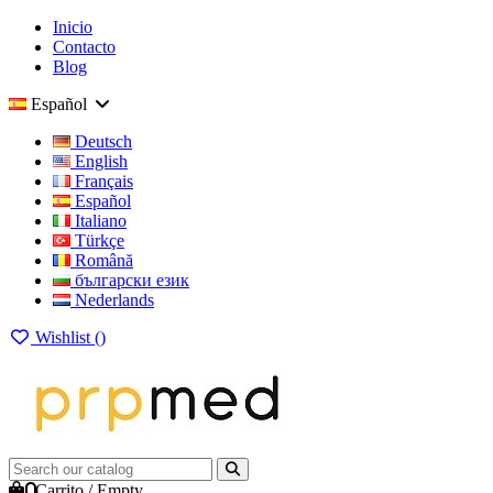
Inicio
Contacto
Blog
Español
Deutsch
English
Français
Español
Italiano
Türkçe
Română
български език
Nederlands
Wishlist (
)
0
Carrito
/
Empty