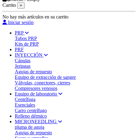
Carrito
×
No hay más artículos en su carrito
Iniciar sesión
PRP
Tubos PRP
Kits de PRP
PRF
INYECCIÓN
Cánulas
Jeringas
Agujas de repuesto
Equipo de extracción de sangre
Válvulas, conectores, cierres
Compresores venosos
Equipo de laboratorio
Centrífuga
Esenciales
Carro centrífugo
Relleno dérmico
MICRONEEDLING
pluma de aguja
Agujas de repuesto