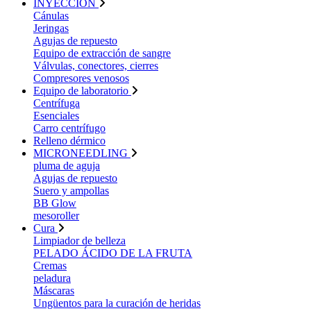
INYECCIÓN
Cánulas
Jeringas
Agujas de repuesto
Equipo de extracción de sangre
Válvulas, conectores, cierres
Compresores venosos
Equipo de laboratorio
Centrífuga
Esenciales
Carro centrífugo
Relleno dérmico
MICRONEEDLING
pluma de aguja
Agujas de repuesto
Suero y ampollas
BB Glow
mesoroller
Cura
Limpiador de belleza
PELADO ÁCIDO DE LA FRUTA
Cremas
peladura
Máscaras
Ungüentos para la curación de heridas