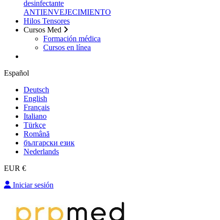
desinfectante
ANTIENVEJECIMIENTO
Hilos Tensores
Cursos Med
Formación médica
Cursos en línea
Español
Deutsch
English
Français
Italiano
Türkçe
Română
български език
Nederlands
EUR €
Iniciar sesión