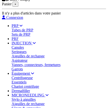
Panier
×
Il n'y a plus d'articles dans votre panier
Connexion
PRP
Tubes de PRP
Sets de PRP
PRF
INJECTION
Canules
Seringues
Aiguilles de rechange
Aspirateur
Vannes, connecteurs, fermetures
Garrots
Équipement
Centrifugeuse
Essentiels
Chariot centrifuge
Dermalfiller
MICRONEEDLING
Stylo à aiguilles
Aiguilles de rechange