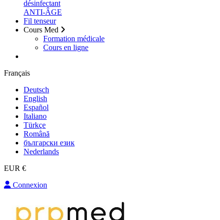
désinfectant
ANTI-ÂGE
Fil tenseur
Cours Med
Formation médicale
Cours en ligne
Français
Deutsch
English
Español
Italiano
Türkçe
Română
български език
Nederlands
EUR €
Connexion