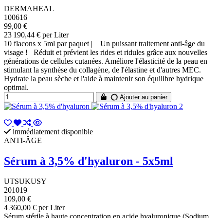
DERMAHEAL
100616
99,00 €
23 190,44 € per Liter
10 flacons x 5ml par paquet | Un puissant traitement anti-âge du
visage ! Réduit et prévient les rides et ridules grâce aux nouvelles
générations de cellules cutanées. Améliore l'élasticité de la peau en
stimulant la synthèse du collagène, de l'élastine et d'autres MEC.
Hydrate la peau sèche et l'aide à maintenir son équilibre hydrique
optimal.
Ajouter au panier
immédiatement disponible
ANTI-ÂGE
Sérum à 3,5% d'hyaluron - 5x5ml
UTSUKUSY
201019
109,00 €
4 360,00 € per Liter
Sérum stérile à haute concentration en acide hyaluronique (Sodium