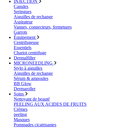
INJECTION
Canules
Seringues
Aiguilles de rechange
Aspirateur
Vannes, connecteurs, fermetures
Garrots
Équipement
Centrifugeuse
Essentiels
Chariot centrifuge
Dermalfiller
MICRONEEDLING
Stylo à aiguilles
Aiguilles de rechange
Sérum & ampoules
BB Glow
Dermaroller
Soins
Nettoyant de beauté
PEELING AUX ACIDES DE FRUITS
Crèmes
peeling
Masques
Pommades cicatrisantes