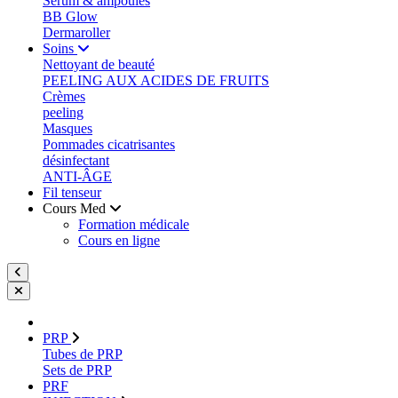
Sérum & ampoules
BB Glow
Dermaroller
Soins
Nettoyant de beauté
PEELING AUX ACIDES DE FRUITS
Crèmes
peeling
Masques
Pommades cicatrisantes
désinfectant
ANTI-ÂGE
Fil tenseur
Cours Med
Formation médicale
Cours en ligne
PRP
Tubes de PRP
Sets de PRP
PRF