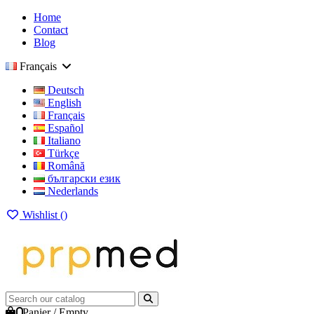
Home
Contact
Blog
Français
Deutsch
English
Français
Español
Italiano
Türkçe
Română
български език
Nederlands
Wishlist (
)
0
Panier
/
Empty