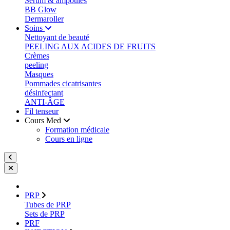
Sérum & ampoules
BB Glow
Dermaroller
Soins
Nettoyant de beauté
PEELING AUX ACIDES DE FRUITS
Crèmes
peeling
Masques
Pommades cicatrisantes
désinfectant
ANTI-ÂGE
Fil tenseur
Cours Med
Formation médicale
Cours en ligne
PRP
Tubes de PRP
Sets de PRP
PRF