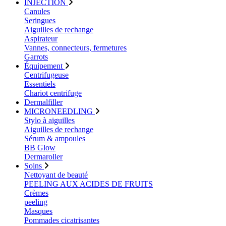
INJECTION
Canules
Seringues
Aiguilles de rechange
Aspirateur
Vannes, connecteurs, fermetures
Garrots
Équipement
Centrifugeuse
Essentiels
Chariot centrifuge
Dermalfiller
MICRONEEDLING
Stylo à aiguilles
Aiguilles de rechange
Sérum & ampoules
BB Glow
Dermaroller
Soins
Nettoyant de beauté
PEELING AUX ACIDES DE FRUITS
Crèmes
peeling
Masques
Pommades cicatrisantes