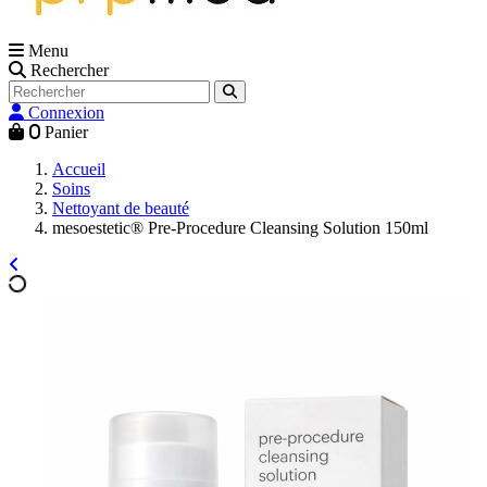
Menu
Rechercher
Connexion
0
Panier
Accueil
Soins
Nettoyant de beauté
mesoestetic® Pre-Procedure Cleansing Solution 150ml