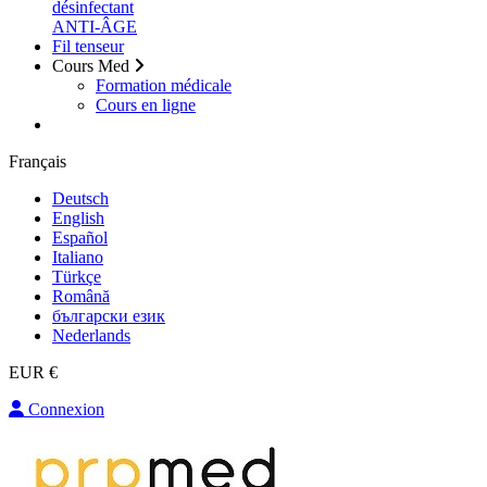
désinfectant
ANTI-ÂGE
Fil tenseur
Cours Med
Formation médicale
Cours en ligne
Français
Deutsch
English
Español
Italiano
Türkçe
Română
български език
Nederlands
EUR €
Connexion