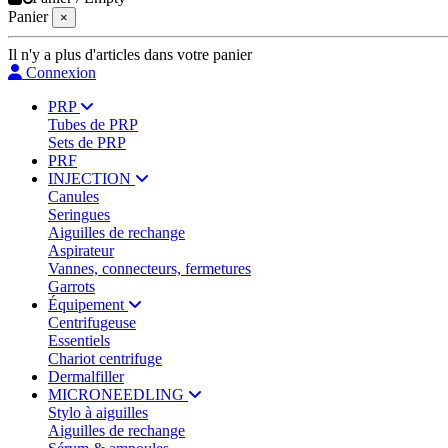
Panier
×
Il n'y a plus d'articles dans votre panier
Connexion
PRP
Tubes de PRP
Sets de PRP
PRF
INJECTION
Canules
Seringues
Aiguilles de rechange
Aspirateur
Vannes, connecteurs, fermetures
Garrots
Équipement
Centrifugeuse
Essentiels
Chariot centrifuge
Dermalfiller
MICRONEEDLING
Stylo à aiguilles
Aiguilles de rechange