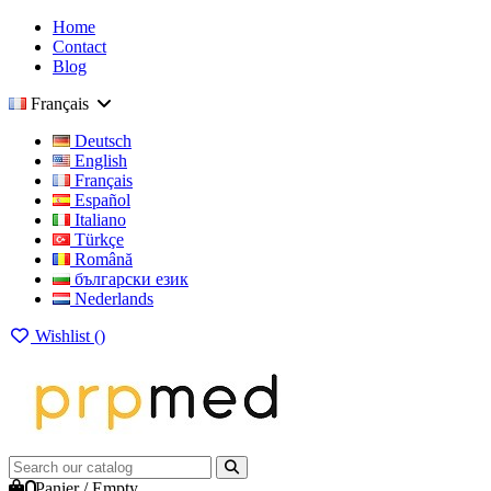
Home
Contact
Blog
Français
Deutsch
English
Français
Español
Italiano
Türkçe
Română
български език
Nederlands
Wishlist (
)
0
Panier
/
Empty