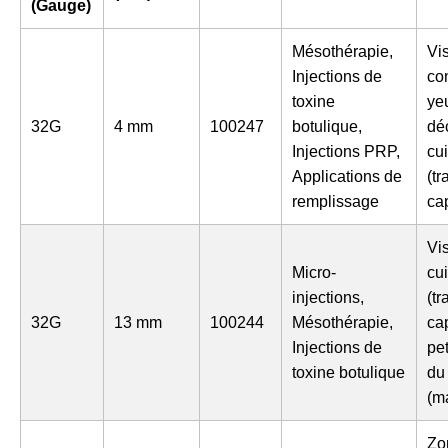
(Gauge)
Mésothérapie,
Vis
Injections de
co
toxine
yeu
32G
4 mm
100247
botulique,
déc
Injections PRP,
cu
Applications de
(tr
remplissage
cap
Vi
Micro-
cu
injections,
(tr
32G
13 mm
100244
Mésothérapie,
cap
Injections de
pe
toxine botulique
du
(m
Zo