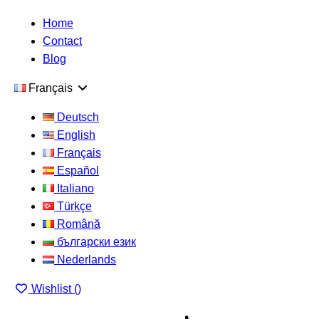
Home
Contact
Blog
Français
Deutsch
English
Français
Español
Italiano
Türkçe
Română
български език
Nederlands
Wishlist (
)