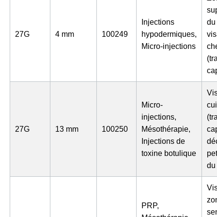
sup
Injections
du
27G
4 mm
100249
hypodermiques,
vis
Micro-injections
ch
(tr
cap
Vi
Micro-
cu
injections,
(tr
27G
13 mm
100250
Mésothérapie,
cap
Injections de
déc
toxine botulique
pe
du
Vi
zo
PRP,
se