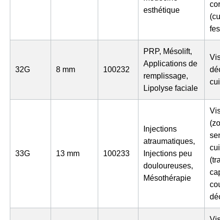
co
esthétique
(cu
fe
PRP, Mésolift,
Vi
Applications de
32G
8 mm
100232
déc
remplissage,
cu
Lipolyse faciale
Vi
(z
Injections
sen
atraumatiques,
cu
33G
13 mm
100233
Injections peu
(tr
douloureuses,
cap
Mésothérapie
co
dé
Vi