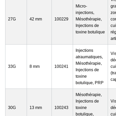
Micro-
gr
injections,
zo
27G
42 mm
100229
Mésothérapie,
cor
Injections de
cu
toxine botulique
ré
art
Injections
Vi
atraumatiques,
déc
Mésothérapie,
33G
8 mm
100241
cu
Injections de
(tr
toxine
cap
botulique, PRP
Mésothérapie,
Injections de
Vi
30G
13 mm
100243
toxine
déc
botulique,
cu