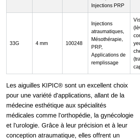
Injections PRP
Vi
Injections
(lè
atraumatiques,
co
Mésothérapie,
33G
4 mm
100248
yeu
PRP,
ch
Applications de
(tr
remplissage
cap
Les aiguilles KIPIC® sont un excellent choix
pour une variété d'applications, allant de la
médecine esthétique aux spécialités
médicales comme l'orthopédie, la gynécologie
et l'urologie. Grâce à leur précision et à leur
conception atraumatique, elles offrent un