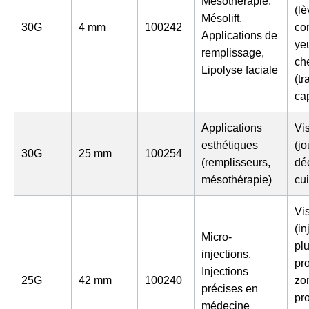
Mésothérapie,
(lè
Mésolift,
30G
4 mm
100242
co
Applications de
yeu
remplissage,
ch
Lipolyse faciale
(tr
cap
Applications
Vi
esthétiques
(jo
30G
25 mm
100254
(remplisseurs,
déc
mésothérapie)
cu
Vi
(in
Micro-
pl
injections,
pr
Injections
25G
42 mm
100240
zo
précises en
pr
médecine