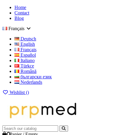
Home
Contact
Blog
Français
Deutsch
English
Français
Español
Italiano
Türkçe
Română
български език
Nederlands
Wishlist (
)
0
Panier
/
Empty