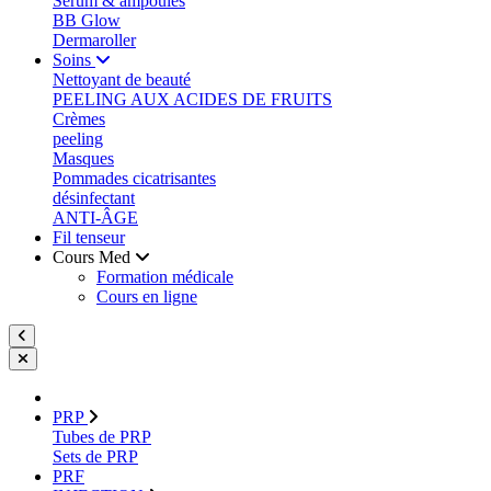
Sérum & ampoules
BB Glow
Dermaroller
Soins
Nettoyant de beauté
PEELING AUX ACIDES DE FRUITS
Crèmes
peeling
Masques
Pommades cicatrisantes
désinfectant
ANTI-ÂGE
Fil tenseur
Cours Med
Formation médicale
Cours en ligne
PRP
Tubes de PRP
Sets de PRP
PRF