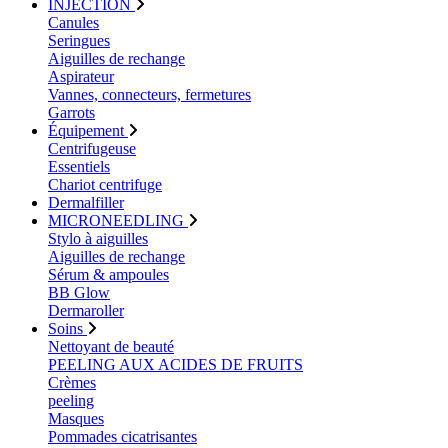
INJECTION
Canules
Seringues
Aiguilles de rechange
Aspirateur
Vannes, connecteurs, fermetures
Garrots
Équipement
Centrifugeuse
Essentiels
Chariot centrifuge
Dermalfiller
MICRONEEDLING
Stylo à aiguilles
Aiguilles de rechange
Sérum & ampoules
BB Glow
Dermaroller
Soins
Nettoyant de beauté
PEELING AUX ACIDES DE FRUITS
Crèmes
peeling
Masques
Pommades cicatrisantes