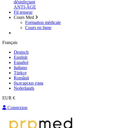
désinfectant
ANTI-ÂGE
Fil tenseur
Cours Med
Formation médicale
Cours en ligne
Français
Deutsch
English
Español
Italiano
Türkçe
Română
български език
Nederlands
EUR €
Connexion