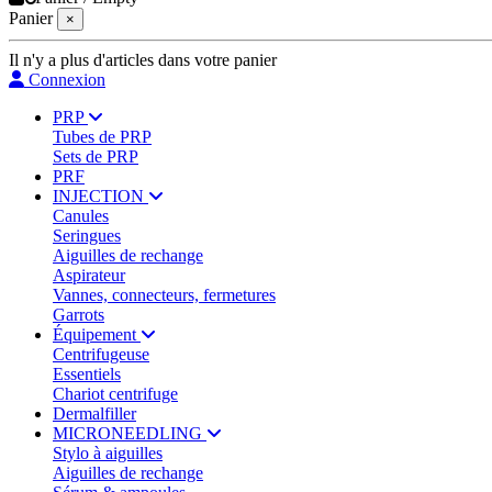
Panier
×
Il n'y a plus d'articles dans votre panier
Connexion
PRP
Tubes de PRP
Sets de PRP
PRF
INJECTION
Canules
Seringues
Aiguilles de rechange
Aspirateur
Vannes, connecteurs, fermetures
Garrots
Équipement
Centrifugeuse
Essentiels
Chariot centrifuge
Dermalfiller
MICRONEEDLING
Stylo à aiguilles
Aiguilles de rechange