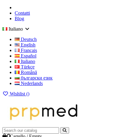
Contatti
Blog
Italiano
Deutsch
English
Français
Español
Italiano
Türkçe
Română
български език
Nederlands
Wishlist (
)
0
Carrello
/
Empty