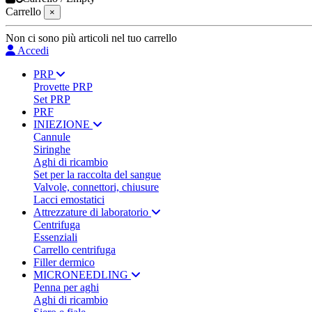
Carrello
×
Non ci sono più articoli nel tuo carrello
Accedi
PRP
Provette PRP
Set PRP
PRF
INIEZIONE
Cannule
Siringhe
Aghi di ricambio
Set per la raccolta del sangue
Valvole, connettori, chiusure
Lacci emostatici
Attrezzature di laboratorio
Centrifuga
Essenziali
Carrello centrifuga
Filler dermico
MICRONEEDLING
Penna per aghi
Aghi di ricambio