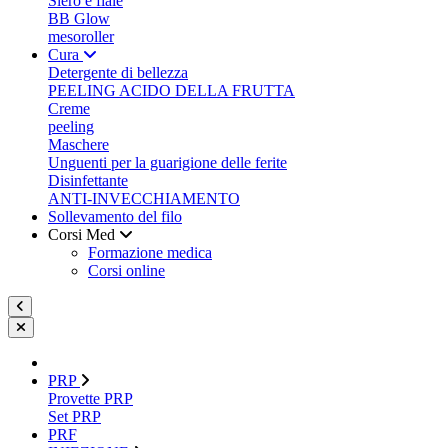
Siero e fiale
BB Glow
mesoroller
Cura
Detergente di bellezza
PEELING ACIDO DELLA FRUTTA
Creme
peeling
Maschere
Unguenti per la guarigione delle ferite
Disinfettante
ANTI-INVECCHIAMENTO
Sollevamento del filo
Corsi Med
Formazione medica
Corsi online
PRP
Provette PRP
Set PRP
PRF