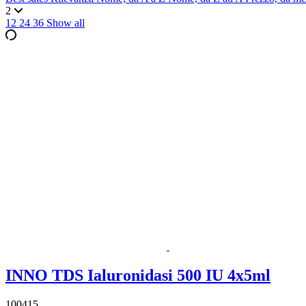
2
12
24
36
Show all
INNO TDS Ialuronidasi 500 IU 4x5ml
100415