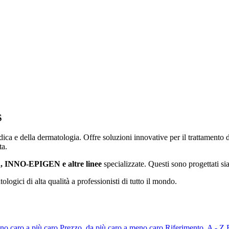
S
ica e della dermatologia. Offre soluzioni innovative per il trattamento d
ta.
NNO-EPIGEN e altre linee
specializzate. Questi sono progettati si
tologici di alta qualità a professionisti di tutto il mondo.
no caro a più caro
Prezzo, da più caro a meno caro
Riferimento, A - Z