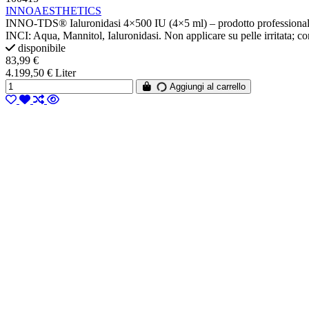
INNOAESTHETICS
INNO-TDS® Ialuronidasi 4×500 IU (4×5 ml) – prodotto professionale pe
INCI: Aqua, Mannitol, Ialuronidasi. Non applicare su pelle irritata; co
disponibile
83,99 €
4.199,50 € Liter
Aggiungi al carrello