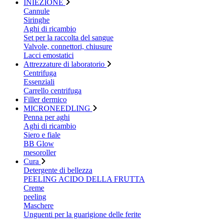
INIEZIONE
Cannule
Siringhe
Aghi di ricambio
Set per la raccolta del sangue
Valvole, connettori, chiusure
Lacci emostatici
Attrezzature di laboratorio
Centrifuga
Essenziali
Carrello centrifuga
Filler dermico
MICRONEEDLING
Penna per aghi
Aghi di ricambio
Siero e fiale
BB Glow
mesoroller
Cura
Detergente di bellezza
PEELING ACIDO DELLA FRUTTA
Creme
peeling
Maschere
Unguenti per la guarigione delle ferite