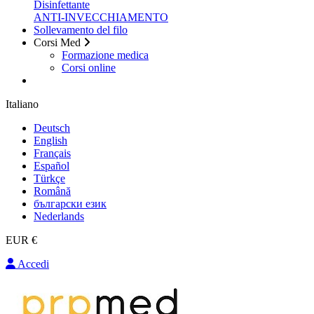
Disinfettante
ANTI-INVECCHIAMENTO
Sollevamento del filo
Corsi Med
Formazione medica
Corsi online
Italiano
Deutsch
English
Français
Español
Türkçe
Română
български език
Nederlands
EUR €
Accedi