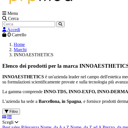
Menu
Cerca
Accedi
0
Carrello
Home
Marchi
INNOAESTHETICS
Elenco dei prodotti per la marca INNOAESTHETIC
INNOAESTHETICS
è un'azienda leader nel campo dell'estetica med
su formulazioni scientificamente provate e sulla tecnologia più avanza
La gamma comprende
INNO-TDS, INNO-EXFO, INNO-DERMA, I
L'azienda ha sede a
Barcellona, in Spagna
, e fornisce prodotti derma
Filtro
Scegli
Best sales
Rilevanza
Nome, da A a Z
Nome, da Z ad A
Prezzo, da me