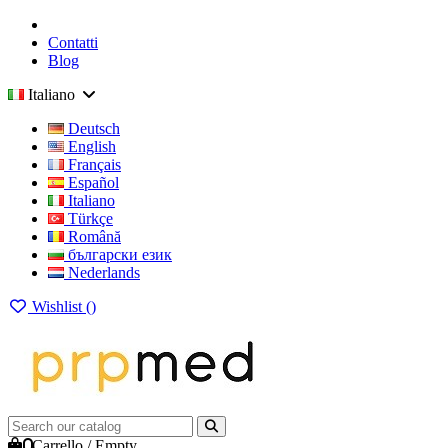
Contatti
Blog
Italiano
Deutsch
English
Français
Español
Italiano
Türkçe
Română
български език
Nederlands
Wishlist (
)
0
Carrello
/
Empty