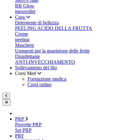
Siero e fiale
BB Glow
mesoroller
Cura
Detergente di bellezza
PEELING ACIDO DELLA FRUTTA
Creme
peeling
Maschere
Unguenti per la guarigione delle ferite
Disinfettante
ANTI-INVECCHIAMENTO
Sollevamento del filo
Corsi Med
Formazione medica
Corsi online
PRP
Provette PRP
Set PRP
PRF