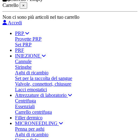
Carrello
×
Non ci sono più articoli nel tuo carrello
Accedi
PRP
Provette PRP
Set PRP
PRF
INIEZIONE
Cannule
Siringhe
Aghi di ricambio
Set per la raccolta del sangue
Valvole, connettori, chiusure
Lacci emostatici
Attrezzature di laboratorio
Centrifuga
Essenziali
Carrello centrifuga
Filler dermico
MICRONEEDLING
Penna per aghi
Aghi di ricambio