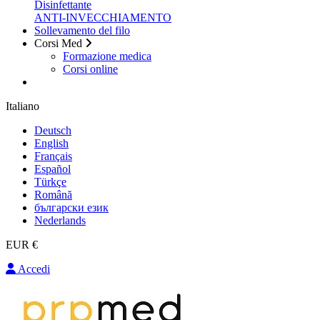
Disinfettante
ANTI-INVECCHIAMENTO
Sollevamento del filo
Corsi Med
Formazione medica
Corsi online
Italiano
Deutsch
English
Français
Español
Türkçe
Română
български език
Nederlands
EUR €
Accedi