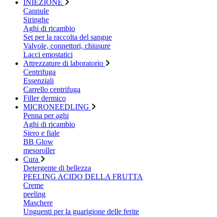
INIEZIONE
Cannule
Siringhe
Aghi di ricambio
Set per la raccolta del sangue
Valvole, connettori, chiusure
Lacci emostatici
Attrezzature di laboratorio
Centrifuga
Essenziali
Carrello centrifuga
Filler dermico
MICRONEEDLING
Penna per aghi
Aghi di ricambio
Siero e fiale
BB Glow
mesoroller
Cura
Detergente di bellezza
PEELING ACIDO DELLA FRUTTA
Creme
peeling
Maschere
Unguenti per la guarigione delle ferite