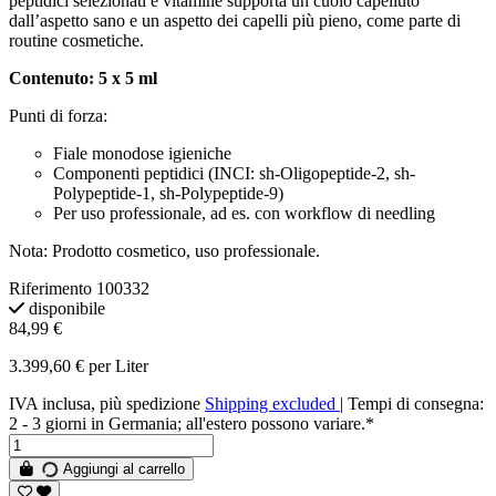
peptidici selezionati e vitamine supporta un cuoio capelluto
dall’aspetto sano e un aspetto dei capelli più pieno, come parte di
routine cosmetiche.
Contenuto: 5 x 5 ml
Punti di forza:
Fiale monodose igieniche
Componenti peptidici (INCI: sh-Oligopeptide-2, sh-
Polypeptide-1, sh-Polypeptide-9)
Per uso professionale, ad es. con workflow di needling
Nota: Prodotto cosmetico, uso professionale.
Riferimento
100332
disponibile
84,99 €
3.399,60 € per Liter
IVA inclusa, più spedizione
Shipping excluded
| Tempi di consegna:
2 - 3 giorni in Germania; all'estero possono variare.*
Aggiungi al carrello