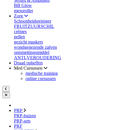
Serum & Ampullen
BB Glow
mesoroller
Zorg
Schoonheidsreiniger
FRUITZUURSCHIL
crèmes
pellen
gezicht maskers
wondgenezende zalven
ontsmettingsmiddel
ANTI-VEROUDERING
Draad opheffen
Med Cursussen
medische training
online cursussen
PRP
PRP-buizen
PRP-sets
PRF