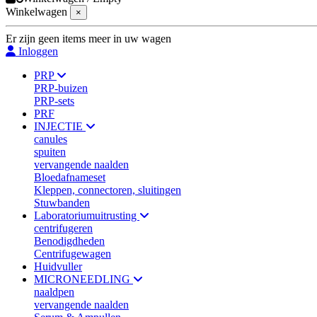
Winkelwagen
×
Er zijn geen items meer in uw wagen
Inloggen
PRP
PRP-buizen
PRP-sets
PRF
INJECTIE
canules
spuiten
vervangende naalden
Bloedafnameset
Kleppen, connectoren, sluitingen
Stuwbanden
Laboratoriumuitrusting
centrifugeren
Benodigdheden
Centrifugewagen
Huidvuller
MICRONEEDLING
naaldpen
vervangende naalden