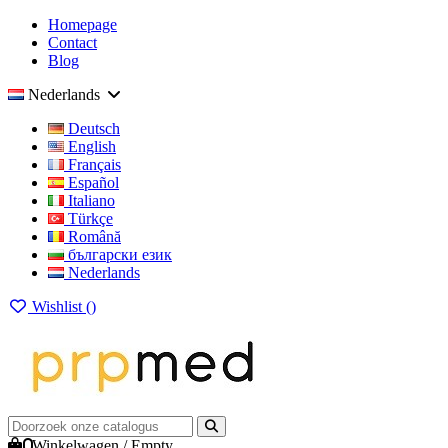
Homepage
Contact
Blog
Nederlands
Deutsch
English
Français
Español
Italiano
Türkçe
Română
български език
Nederlands
Wishlist (
)
0
Winkelwagen
/
Empty