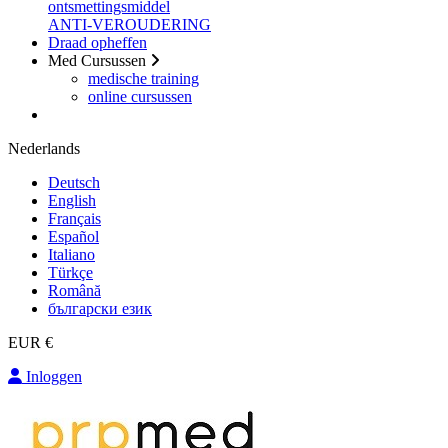
ontsmettingsmiddel
ANTI-VEROUDERING
Draad opheffen
Med Cursussen
medische training
online cursussen
Nederlands
Deutsch
English
Français
Español
Italiano
Türkçe
Română
български език
EUR €
Inloggen