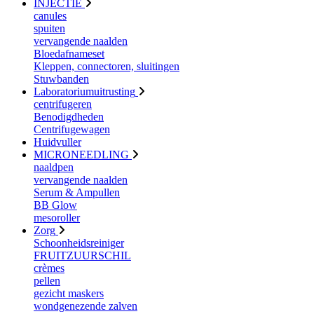
INJECTIE
canules
spuiten
vervangende naalden
Bloedafnameset
Kleppen, connectoren, sluitingen
Stuwbanden
Laboratoriumuitrusting
centrifugeren
Benodigdheden
Centrifugewagen
Huidvuller
MICRONEEDLING
naaldpen
vervangende naalden
Serum & Ampullen
BB Glow
mesoroller
Zorg
Schoonheidsreiniger
FRUITZUURSCHIL
crèmes
pellen
gezicht maskers
wondgenezende zalven