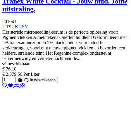
Tranex White Cocktail - Jouw huid. Jouw
uitstraling.
201041
UTSUKUSY
Het steriele microneedling-serum is de perfecte oplossing voor:
Pigmentvlekken Acnelittekens Oneffen huidteint Geformuleerd met
5% tranexaminezuur en 5% niacinamide, vermindert het
verkleuringen, voorkomt nieuwe pigmentvlekken en bevordert een
heldere, stralende teint. Het Regenine-complex ondersteunt
celvernieuwing en verbetert zichtbaar de...
beschikbaar
€ 76,10
€ 2.579,56 Per Liter
In winkelwagen