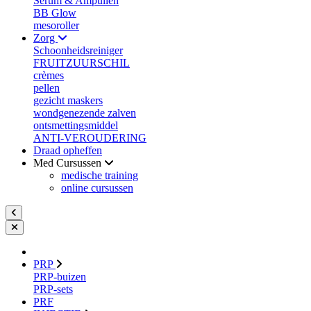
Serum & Ampullen
BB Glow
mesoroller
Zorg
Schoonheidsreiniger
FRUITZUURSCHIL
crèmes
pellen
gezicht maskers
wondgenezende zalven
ontsmettingsmiddel
ANTI-VEROUDERING
Draad opheffen
Med Cursussen
medische training
online cursussen
PRP
PRP-buizen
PRP-sets
PRF