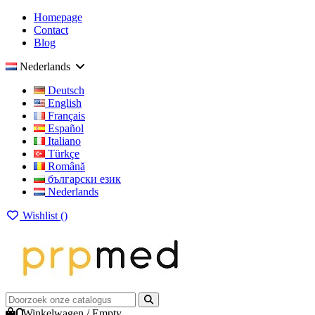
Homepage
Contact
Blog
Nederlands
Deutsch
English
Français
Español
Italiano
Türkçe
Română
български език
Nederlands
Wishlist (
)
0
Winkelwagen
/
Empty