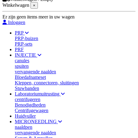
Winkelwagen
×
Er zijn geen items meer in uw wagen
Inloggen
PRP
PRP-buizen
PRP-sets
PRF
INJECTIE
canules
spuiten
vervangende naalden
Bloedafnameset
Kleppen, connectoren, sluitingen
Stuwbanden
Laboratoriumuitrusting
centrifugeren
Benodigdheden
Centrifugewagen
Huidvuller
MICRONEEDLING
naaldpen
vervangende naalden