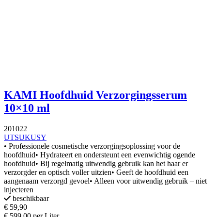
KAMI Hoofdhuid Verzorgingsserum
10×10 ml
201022
UTSUKUSY
• Professionele cosmetische verzorgingsoplossing voor de
hoofdhuid• Hydrateert en ondersteunt een evenwichtig ogende
hoofdhuid• Bij regelmatig uitwendig gebruik kan het haar er
verzorgder en optisch voller uitzien• Geeft de hoofdhuid een
aangenaam verzorgd gevoel• Alleen voor uitwendig gebruik – niet
injecteren
beschikbaar
€ 59,90
€ 599,00 per Liter