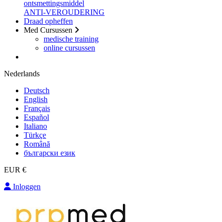
ontsmettingsmiddel
ANTI-VEROUDERING
Draad opheffen
Med Cursussen
medische training
online cursussen
Nederlands
Deutsch
English
Français
Español
Italiano
Türkçe
Română
български език
EUR €
Inloggen