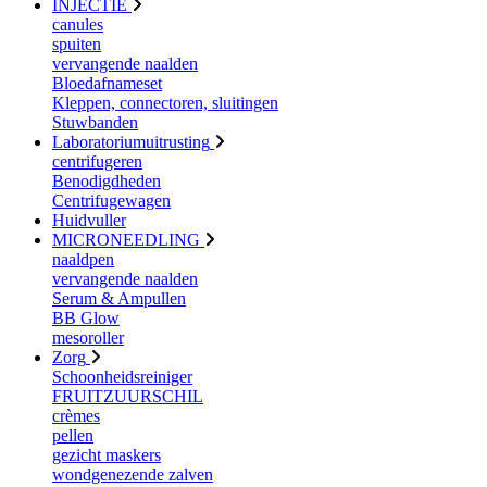
INJECTIE
canules
spuiten
vervangende naalden
Bloedafnameset
Kleppen, connectoren, sluitingen
Stuwbanden
Laboratoriumuitrusting
centrifugeren
Benodigdheden
Centrifugewagen
Huidvuller
MICRONEEDLING
naaldpen
vervangende naalden
Serum & Ampullen
BB Glow
mesoroller
Zorg
Schoonheidsreiniger
FRUITZUURSCHIL
crèmes
pellen
gezicht maskers
wondgenezende zalven