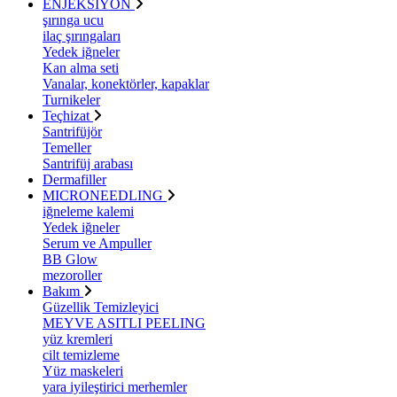
ENJEKSİYON
şırınga ucu
ilaç şırıngaları
Yedek iğneler
Kan alma seti
Vanalar, konektörler, kapaklar
Turnikeler
Teçhizat
Santrifüjör
Temeller
Santrifüj arabası
Dermafiller
MICRONEEDLING
iğneleme kalemi
Yedek iğneler
Serum ve Ampuller
BB Glow
mezoroller
Bakım
Güzellik Temizleyici
MEYVE ASITLI PEELING
yüz kremleri
cilt temizleme
Yüz maskeleri
yara iyileştirici merhemler