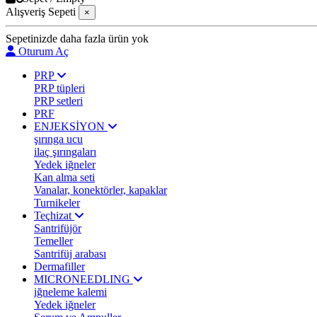
Alışveriş Sepeti
×
Sepetinizde daha fazla ürün yok
Oturum Aç
PRP
PRP tüpleri
PRP setleri
PRF
ENJEKSİYON
şırınga ucu
ilaç şırıngaları
Yedek iğneler
Kan alma seti
Vanalar, konektörler, kapaklar
Turnikeler
Teçhizat
Santrifüjör
Temeller
Santrifüj arabası
Dermafiller
MICRONEEDLING
iğneleme kalemi
Yedek iğneler