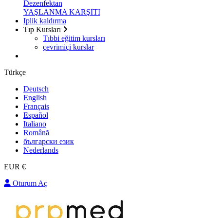
Dezenfektan
YAŞLANMA KARŞITI
Iplik kaldırma
Tıp Kursları
Tıbbi eğitim kursları
çevrimiçi kurslar
Türkçe
Deutsch
English
Français
Español
Italiano
Română
български език
Nederlands
EUR €
Oturum Aç