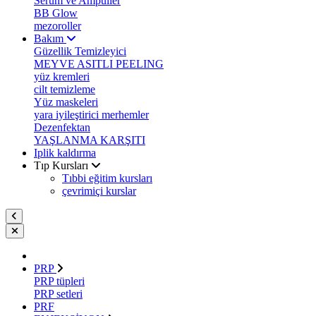
Serum ve Ampuller
BB Glow
mezoroller
Bakım
Güzellik Temizleyici
MEYVE ASITLI PEELING
yüz kremleri
cilt temizleme
Yüz maskeleri
yara iyileştirici merhemler
Dezenfektan
YAŞLANMA KARŞITI
Iplik kaldırma
Tıp Kursları
Tıbbi eğitim kursları
çevrimiçi kurslar
PRP
PRP tüpleri
PRP setleri
PRF