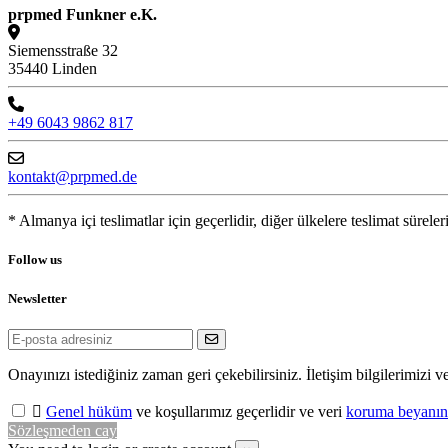
prpmed Funkner e.K.
Siemensstraße 32
35440 Linden
+49 6043 9862 817
kontakt@prpmed.de
* Almanya içi teslimatlar için geçerlidir, diğer ülkelere teslimat süreler
Follow us
Newsletter
Onayınızı istediğiniz zaman geri çekebilirsiniz. İletişim bilgilerimiz

Genel hüküm
ve koşullarımız geçerlidir ve veri
koruma beyanın
Sözleşmeden cay