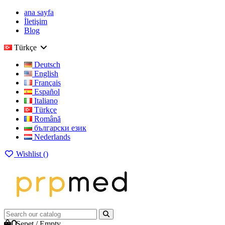
ana sayfa
İletişim
Blog
Türkçe
Deutsch
English
Français
Español
Italiano
Türkçe
Română
български език
Nederlands
Wishlist (
)
0
Sepet
/
Empty