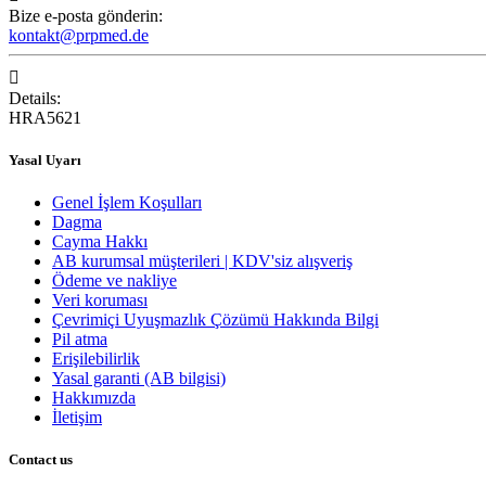
Bize e-posta gönderin:
kontakt@prpmed.de

Details:
HRA5621
Yasal Uyarı
Genel İşlem Koşulları
Dagma
Cayma Hakkı
AB kurumsal müşterileri | KDV'siz alışveriş
Ödeme ve nakliye
Veri koruması
Çevrimiçi Uyuşmazlık Çözümü Hakkında Bilgi
Pil atma
Erişilebilirlik
Yasal garanti (AB bilgisi)
Hakkımızda
İletişim
Contact us