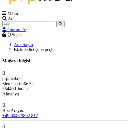
Menu
Ara
Oturum Aç
0
Sepet
Ana Sayfa
Bizimle iletişime geçin
Mağaza bilgisi

prpmed.de
Siemensstraße 32
35440 Linden
Almanya

Bizi Arayın:
+49 6043 9862 817
