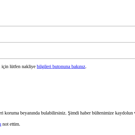
i için lütfen nakliye
bilgileri butonuna bakınız
.
i veri koruma beyanında bulabilirsiniz. Şimdi haber bültenimize kaydolu
ı
not ettim.