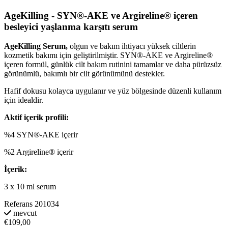
AgeKilling - SYN®-AKE ve Argireline® içeren
besleyici yaşlanma karşıtı serum
AgeKilling Serum,
olgun ve bakım ihtiyacı yüksek ciltlerin
kozmetik bakımı için geliştirilmiştir. SYN®-AKE ve Argireline®
içeren formül, günlük cilt bakım rutinini tamamlar ve daha pürüzsüz
görünümlü, bakımlı bir cilt görünümünü destekler.
Hafif dokusu kolayca uygulanır ve yüz bölgesinde düzenli kullanım
için idealdir.
Aktif içerik profili:
%4 SYN®-AKE içerir
%2 Argireline® içerir
İçerik:
3 x 10 ml serum
Referans
201034
mevcut
€109,00