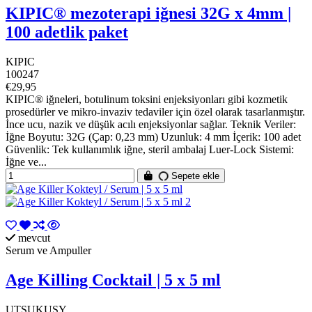
KIPIC® mezoterapi iğnesi 32G x 4mm |
100 adetlik paket
KIPIC
100247
€29,95
KIPIC® iğneleri, botulinum toksini enjeksiyonları gibi kozmetik
prosedürler ve mikro-invaziv tedaviler için özel olarak tasarlanmıştır.
İnce ucu, nazik ve düşük acılı enjeksiyonlar sağlar. Teknik Veriler:
İğne Boyutu: 32G (Çap: 0,23 mm) Uzunluk: 4 mm İçerik: 100 adet
Güvenlik: Tek kullanımlık iğne, steril ambalaj Luer-Lock Sistemi:
İğne ve...
Sepete ekle
mevcut
Serum ve Ampuller
Age Killing Cocktail | 5 x 5 ml
UTSUKUSY