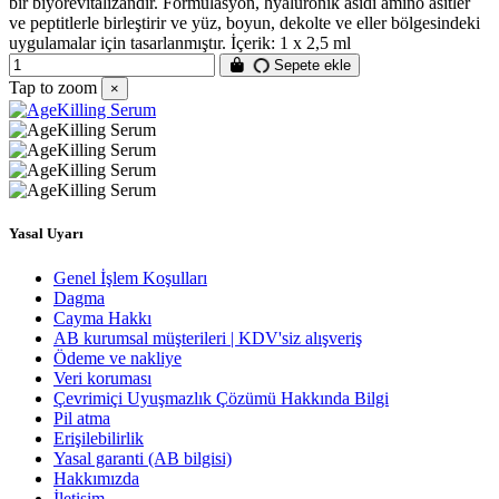
bir biyorevitalizandır. Formülasyon, hyalüronik asidi amino asitler
ve peptitlerle birleştirir ve yüz, boyun, dekolte ve eller bölgesindeki
uygulamalar için tasarlanmıştır. İçerik: 1 x 2,5 ml
Sepete ekle
Tap to zoom
×
Yasal Uyarı
Genel İşlem Koşulları
Dagma
Cayma Hakkı
AB kurumsal müşterileri | KDV'siz alışveriş
Ödeme ve nakliye
Veri koruması
Çevrimiçi Uyuşmazlık Çözümü Hakkında Bilgi
Pil atma
Erişilebilirlik
Yasal garanti (AB bilgisi)
Hakkımızda
İletişim