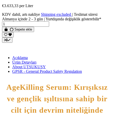
€3.633,33 per Liter
KDV dahil, artı nakliye
Shipping excluded
| Teslimat süresi
Almanya içinde 2 - 3 gün | Yurtdışında değişiklik gösterebilir*
Sepete ekle
Açıklama
Ürün Detayları
About UTSUKUSY
GPSR - General Product Safety Regulation
AgeKilling Serum: Kırışıksız
ve gençlik ışıltısına sahip bir
cilt için devrim niteliğinde