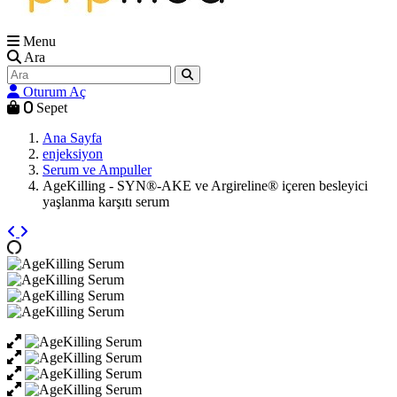
Menu
Ara
Oturum Aç
0
Sepet
Ana Sayfa
enjeksiyon
Serum ve Ampuller
AgeKilling - SYN®-AKE ve Argireline® içeren besleyici
yaşlanma karşıtı serum