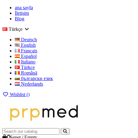
ana sayfa
İletişim
Blog
Türkçe
Deutsch
English
Français
Español
Italiano
Türkçe
Română
български език
Nederlands
Wishlist (
)
0
Sepet
/
Empty