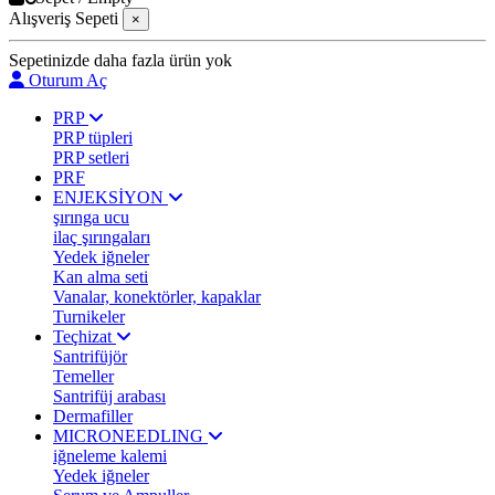
Alışveriş Sepeti
×
Sepetinizde daha fazla ürün yok
Oturum Aç
PRP
PRP tüpleri
PRP setleri
PRF
ENJEKSİYON
şırınga ucu
ilaç şırıngaları
Yedek iğneler
Kan alma seti
Vanalar, konektörler, kapaklar
Turnikeler
Teçhizat
Santrifüjör
Temeller
Santrifüj arabası
Dermafiller
MICRONEEDLING
iğneleme kalemi
Yedek iğneler