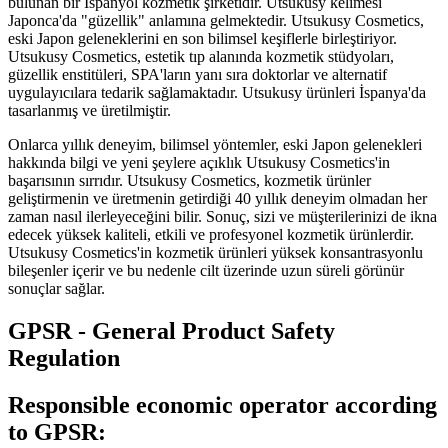
bulunan bir İspanyol kozmetik şirketidir. Utsukusy kelimesi
Japonca'da "güzellik" anlamına gelmektedir. Utsukusy Cosmetics,
eski Japon geleneklerini en son bilimsel keşiflerle birleştiriyor.
Utsukusy Cosmetics, estetik tıp alanında kozmetik stüdyoları,
güzellik enstitüleri, SPA'ların yanı sıra doktorlar ve alternatif
uygulayıcılara tedarik sağlamaktadır. Utsukusy ürünleri İspanya'da
tasarlanmış ve üretilmiştir.
Onlarca yıllık deneyim, bilimsel yöntemler, eski Japon gelenekleri
hakkında bilgi ve yeni şeylere açıklık Utsukusy Cosmetics'in
başarısının sırrıdır. Utsukusy Cosmetics, kozmetik ürünler
geliştirmenin ve üretmenin getirdiği 40 yıllık deneyim olmadan her
zaman nasıl ilerleyeceğini bilir. Sonuç, sizi ve müşterilerinizi de ikna
edecek yüksek kaliteli, etkili ve profesyonel kozmetik ürünlerdir.
Utsukusy Cosmetics'in kozmetik ürünleri yüksek konsantrasyonlu
bileşenler içerir ve bu nedenle cilt üzerinde uzun süreli görünür
sonuçlar sağlar.
GPSR - General Product Safety
Regulation
Responsible economic operator according
to GPSR: