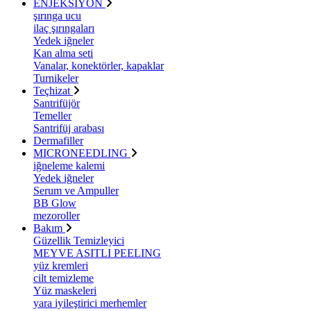
ENJEKSİYON
şırınga ucu
ilaç şırıngaları
Yedek iğneler
Kan alma seti
Vanalar, konektörler, kapaklar
Turnikeler
Teçhizat
Santrifüjör
Temeller
Santrifüj arabası
Dermafiller
MICRONEEDLING
iğneleme kalemi
Yedek iğneler
Serum ve Ampuller
BB Glow
mezoroller
Bakım
Güzellik Temizleyici
MEYVE ASITLI PEELING
yüz kremleri
cilt temizleme
Yüz maskeleri
yara iyileştirici merhemler