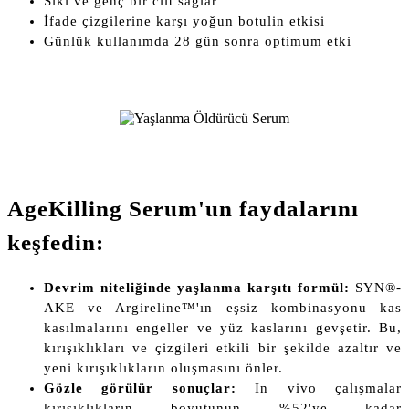
Sıkı ve genç bir cilt sağlar
İfade çizgilerine karşı yoğun botulin etkisi
Günlük kullanımda 28 gün sonra optimum etki
AgeKilling Serum'un faydalarını
keşfedin:
Devrim niteliğinde yaşlanma karşıtı formül:
SYN®-
AKE ve Argireline™'ın eşsiz kombinasyonu kas
kasılmalarını engeller ve yüz kaslarını gevşetir. Bu,
kırışıklıkları ve çizgileri etkili bir şekilde azaltır ve
yeni kırışıklıkların oluşmasını önler.
Gözle görülür sonuçlar:
In vivo çalışmalar
kırışıklıkların boyutunun %52'ye kadar