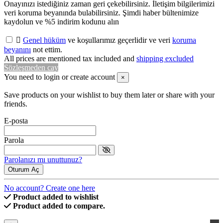
Onayınızı istediğiniz zaman geri çekebilirsiniz. İletişim bilgilerimizi
veri koruma beyanında bulabilirsiniz. Şimdi haber bültenimize
kaydolun ve %5 indirim kodunu alın

Genel hüküm
ve koşullarımız geçerlidir ve veri
koruma
beyanını
not ettim.
All prices are mentioned tax included and
shipping excluded
Sözleşmeden cay
You need to login or create account
×
Save products on your wishlist to buy them later or share with your
friends.
E-posta
Parola
Parolanızı mı unuttunuz?
Oturum Aç
No account? Create one here
Product added to wishlist
Product added to compare.