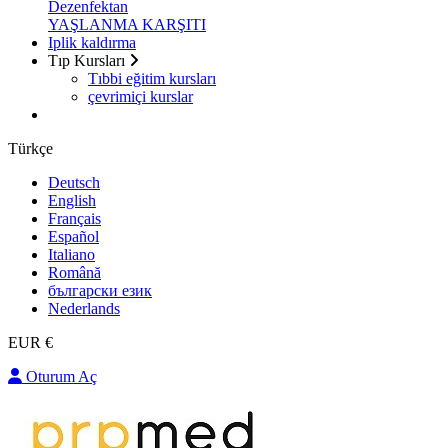
Dezenfektan
YAŞLANMA KARŞITI
Iplik kaldırma
Tıp Kursları
Tıbbi eğitim kursları
çevrimiçi kurslar
Türkçe
Deutsch
English
Français
Español
Italiano
Română
български език
Nederlands
EUR €
Oturum Aç