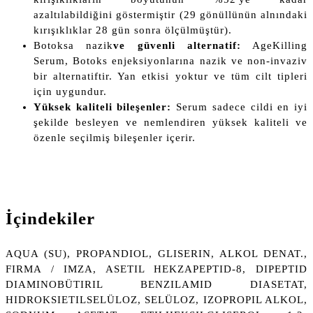
azaltılabildiğini göstermiştir (29 gönüllünün alnındaki
kırışıklıklar 28 gün sonra ölçülmüştür).
Botoksa nazik
ve güvenli alternatif:
AgeKilling
Serum, Botoks enjeksiyonlarına nazik ve non-invaziv
bir alternatiftir. Yan etkisi yoktur ve tüm cilt tipleri
için uygundur.
Yüksek kaliteli bileşenler:
Serum sadece cildi en iyi
şekilde besleyen ve nemlendiren yüksek kaliteli ve
özenle seçilmiş bileşenler içerir.
İçindekiler
AQUA (SU), PROPANDIOL, GLISERIN, ALKOL DENAT.,
FIRMA / IMZA, ASETIL HEKZAPEPTID-8, DIPEPTID
DIAMINOBÜTIRIL BENZILAMID DIASETAT,
HIDROKSIETILSELÜLOZ, SELÜLOZ, IZOPROPIL ALKOL,