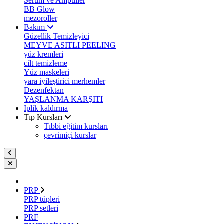
Serum ve Ampuller
BB Glow
mezoroller
Bakım
Güzellik Temizleyici
MEYVE ASITLI PEELING
yüz kremleri
cilt temizleme
Yüz maskeleri
yara iyileştirici merhemler
Dezenfektan
YAŞLANMA KARŞITI
Iplik kaldırma
Tıp Kursları
Tıbbi eğitim kursları
çevrimiçi kurslar
PRP
PRP tüpleri
PRP setleri
PRF