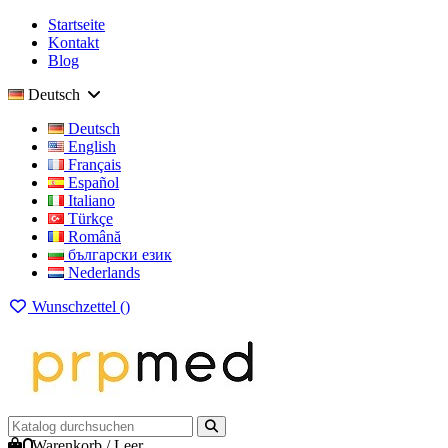
Startseite
Kontakt
Blog
Deutsch
Deutsch
English
Français
Español
Italiano
Türkçe
Română
български език
Nederlands
Wunschzettel (
)
0
Warenkorb
/
Leer