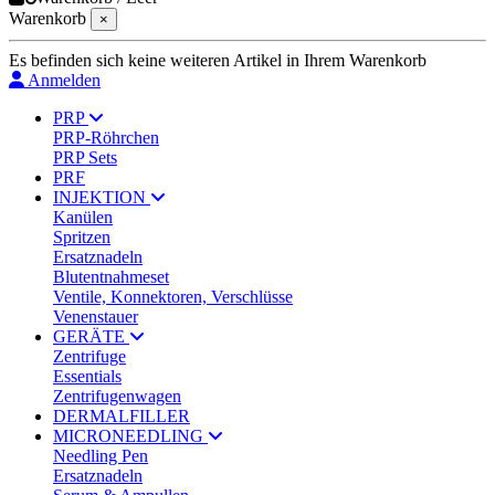
Warenkorb
×
Es befinden sich keine weiteren Artikel in Ihrem Warenkorb
Anmelden
PRP
PRP-Röhrchen
PRP Sets
PRF
INJEKTION
Kanülen
Spritzen
Ersatznadeln
Blutentnahmeset
Ventile, Konnektoren, Verschlüsse
Venenstauer
GERÄTE
Zentrifuge
Essentials
Zentrifugenwagen
DERMALFILLER
MICRONEEDLING
Needling Pen
Ersatznadeln