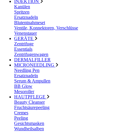
INJEKTION
Kanülen
Spritzen
Ersatznadeln
Blutentnahmeset
Ventile, Konnektoren, Verschlüsse
Venenstauer
GERÄTE
Zentrifuge
Essentials
Zentrifugenwagen
DERMALFILLER
MICRONEEDLING
Needling Pen
Ersatznadeln
Serum & Ampullen
BB Glow
Mesoroller
HAUTPFLEGE
Beauty Cleanser
Fruchtsäurepeeling
Cremes
Peeling
Gesichtsmasken
Wundheilsalben