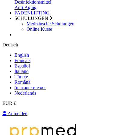
Desinfektionsmittel
Anti-Aging
FADENLIFTING
SCHULUNGEN
Medizinsche Schulungen
Online Kurse
Deutsch
English
Français
Español
Italiano
Türkçe
Română
български език
Nederlands
EUR €
Anmelden