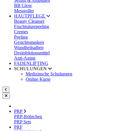
Serum & Ampullen
BB Glow
Mesoroller
HAUTPFLEGE
Beauty Cleanser
Fruchtsäurepeeling
Cremes
Peeling
Gesichtsmasken
Wundheilsalben
Desinfektionsmittel
Anti-Aging
FADENLIFTING
SCHULUNGEN
Medizinsche Schulungen
Online Kurse
PRP
PRP-Röhrchen
PRP Sets
PRF