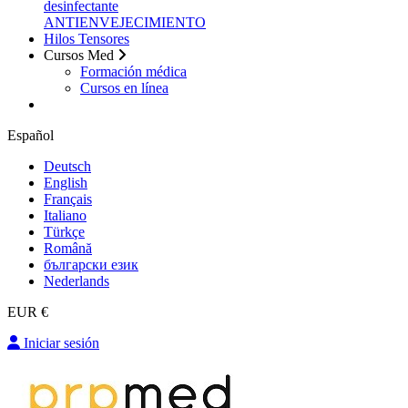
desinfectante
ANTIENVEJECIMIENTO
Hilos Tensores
Cursos Med
Formación médica
Cursos en línea
Español
Deutsch
English
Français
Italiano
Türkçe
Română
български език
Nederlands
EUR €
Iniciar sesión