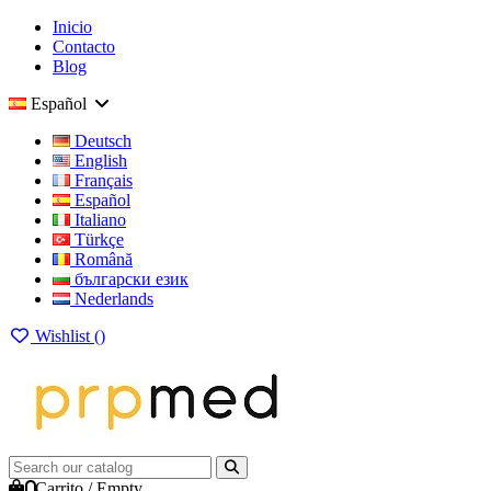
Inicio
Contacto
Blog
Español
Deutsch
English
Français
Español
Italiano
Türkçe
Română
български език
Nederlands
Wishlist (
)
0
Carrito
/
Empty