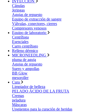
INYECCIÓN
Cánulas
Jeringas
Agujas de repuesto
Equipo de extracción de sangre
Válvulas, conectores, cierres
Compresores venosos
Equipo de laboratorio
Centrífuga
Esenciales
Carro centrífugo
Relleno dérmico
MICRONEEDLING
pluma de aguja
Agujas de repuesto
Suero y ampollas
BB Glow
mesoroller
Cura
Limpiador de belleza
PELADO ÁCIDO DE LA FRUTA
Cremas
peladura
Máscaras
Ungüentos para la curación de heridas