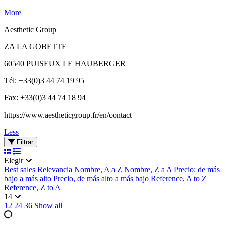
More
Aesthetic Group
ZA LA GOBETTE
60540 PUISEUX LE HAUBERGER
Tél: +33(0)3 44 74 19 95
Fax: +33(0)3 44 74 18 94
https://www.aestheticgroup.fr/en/contact
Less
Filtrar
Elegir
Best sales
Relevancia
Nombre, A a Z
Nombre, Z a A
Precio: de más
bajo a más alto
Precio, de más alto a más bajo
Reference, A to Z
Reference, Z to A
14
12
24
36
Show all