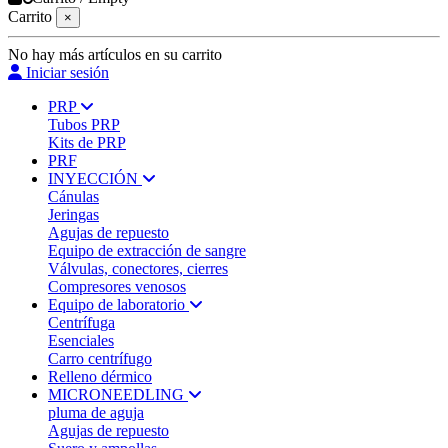
Carrito
×
No hay más artículos en su carrito
Iniciar sesión
PRP
Tubos PRP
Kits de PRP
PRF
INYECCIÓN
Cánulas
Jeringas
Agujas de repuesto
Equipo de extracción de sangre
Válvulas, conectores, cierres
Compresores venosos
Equipo de laboratorio
Centrífuga
Esenciales
Carro centrífugo
Relleno dérmico
MICRONEEDLING
pluma de aguja
Agujas de repuesto