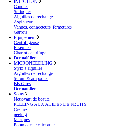
INJECTION
Canules
Seringues
Aiguilles de rechange
Aspirateur
Vannes, connecteurs, fermetures
Garrots
Équipement
Centrifugeuse
Essentiels
Chariot centrifuge
Dermalfiller
MICRONEEDLING
Stylo à aiguilles
Aiguilles de rechange
Sérum & ampoules
BB Glow
Dermaroller
Soins
Nettoyant de beauté
PEELING AUX ACIDES DE FRUITS
Crèmes
peeling
Masques
Pommades cicatrisantes