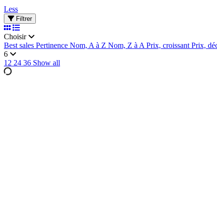
Less
Filtrer
Choisir
Best sales
Pertinence
Nom, A à Z
Nom, Z à A
Prix, croissant
Prix, dé
6
12
24
36
Show all