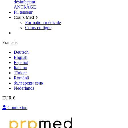
désinfectant
ANTI-ÂGE
Fil tenseur
Cours Med
Formation médicale
Cours en ligne
Français
Deutsch
English
Español
Italiano
Türkçe
Română
български език
Nederlands
EUR €
Connexion