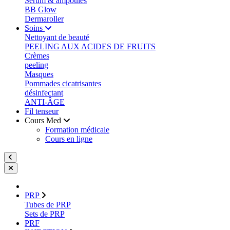
Sérum & ampoules
BB Glow
Dermaroller
Soins
Nettoyant de beauté
PEELING AUX ACIDES DE FRUITS
Crèmes
peeling
Masques
Pommades cicatrisantes
désinfectant
ANTI-ÂGE
Fil tenseur
Cours Med
Formation médicale
Cours en ligne
PRP
Tubes de PRP
Sets de PRP
PRF