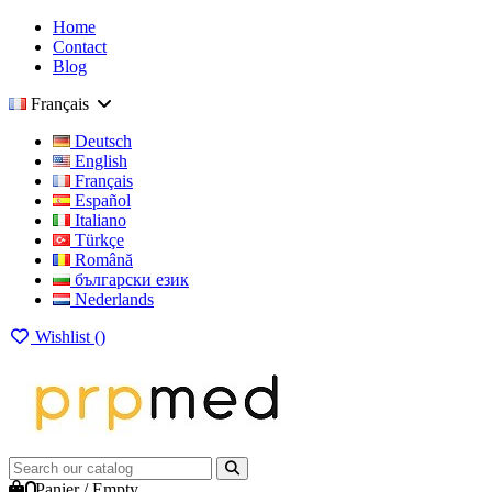
Home
Contact
Blog
Français
Deutsch
English
Français
Español
Italiano
Türkçe
Română
български език
Nederlands
Wishlist (
)
0
Panier
/
Empty