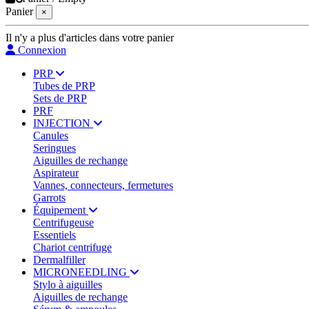
Panier
×
Il n'y a plus d'articles dans votre panier
Connexion
PRP
Tubes de PRP
Sets de PRP
PRF
INJECTION
Canules
Seringues
Aiguilles de rechange
Aspirateur
Vannes, connecteurs, fermetures
Garrots
Équipement
Centrifugeuse
Essentiels
Chariot centrifuge
Dermalfiller
MICRONEEDLING
Stylo à aiguilles
Aiguilles de rechange