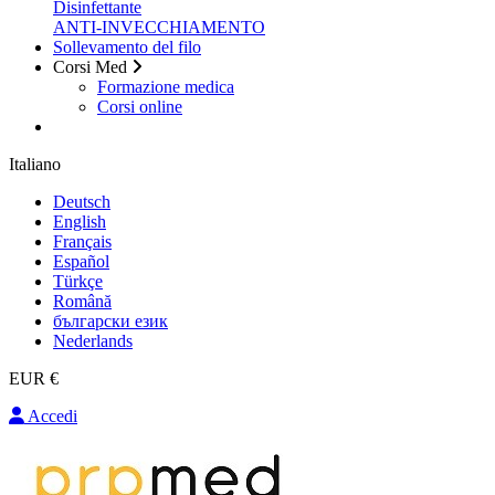
Disinfettante
ANTI-INVECCHIAMENTO
Sollevamento del filo
Corsi Med
Formazione medica
Corsi online
Italiano
Deutsch
English
Français
Español
Türkçe
Română
български език
Nederlands
EUR €
Accedi