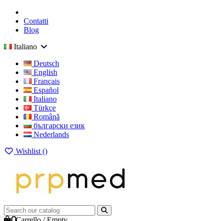
Contatti
Blog
Italiano
Deutsch
English
Français
Español
Italiano
Türkçe
Română
български език
Nederlands
Wishlist (
)
0
Carrello
/
Empty