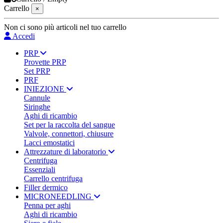
Carrello
×
Non ci sono più articoli nel tuo carrello
Accedi
PRP
Provette PRP
Set PRP
PRF
INIEZIONE
Cannule
Siringhe
Aghi di ricambio
Set per la raccolta del sangue
Valvole, connettori, chiusure
Lacci emostatici
Attrezzature di laboratorio
Centrifuga
Essenziali
Carrello centrifuga
Filler dermico
MICRONEEDLING
Penna per aghi
Aghi di ricambio