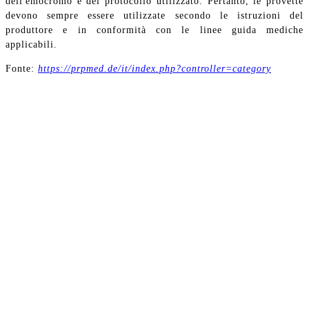
dell'emocromo e del protocollo utilizzato. Pertanto, le provette
devono sempre essere utilizzate secondo le istruzioni del
produttore e in conformità con le linee guida mediche
applicabili.
Fonte:
https://prpmed.de/it/index.php?controller=category