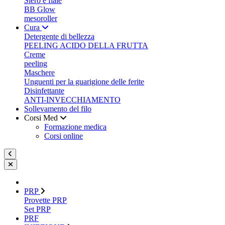
Siero e fiale
BB Glow
mesoroller
Cura
Detergente di bellezza
PEELING ACIDO DELLA FRUTTA
Creme
peeling
Maschere
Unguenti per la guarigione delle ferite
Disinfettante
ANTI-INVECCHIAMENTO
Sollevamento del filo
Corsi Med
Formazione medica
Corsi online
PRP
Provette PRP
Set PRP
PRF