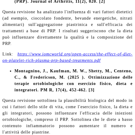
(PRP). Journal of Arthritis, 11(2), 020. [2]
Questa revisione ha analizzato l'influenza di vari fattori dietetici
(ad esempio, cioccolato fondente, bevande energetiche, nitrati
alimentari) sull'aggregazione piastrinica e sull'efficacia dei
trattamenti a base di PRP. I risultati suggeriscono che la dieta
può influenzare direttamente la qualità e la composizione del
PRP.
Link:
https://www.iomcworld.org/open-access/the-effect-of-diet-
on-platelet-rich-plasma-prp-based-treatments.pdf
Montagnino, J., Kaufman, M. W., Shetty, M., Centeno,
C., & Fredericson, M. (2025 ). Ottimizzazione delle
terapie ortobiologiche con esercizio fisico, dieta e
integratori. PM R, 17(4), 452-462. [3]
Questa revisione sottolinea la plausibilità biologica del modo in
cui i fattori dello stile di vita, come l'esercizio fisico, la dieta e
gli integratori, possono influenzare l'efficacia delle iniezioni
ortobiologiche, compreso il PRP. Sottolinea che le diete a basso
contenuto infiammatorio possono aumentare il numero e
l'attività delle piastrine.