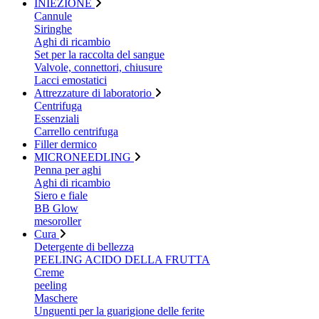
INIEZIONE
Cannule
Siringhe
Aghi di ricambio
Set per la raccolta del sangue
Valvole, connettori, chiusure
Lacci emostatici
Attrezzature di laboratorio
Centrifuga
Essenziali
Carrello centrifuga
Filler dermico
MICRONEEDLING
Penna per aghi
Aghi di ricambio
Siero e fiale
BB Glow
mesoroller
Cura
Detergente di bellezza
PEELING ACIDO DELLA FRUTTA
Creme
peeling
Maschere
Unguenti per la guarigione delle ferite