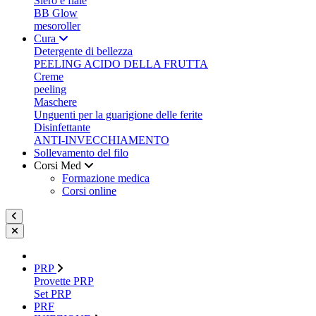
Siero e fiale
BB Glow
mesoroller
Cura
Detergente di bellezza
PEELING ACIDO DELLA FRUTTA
Creme
peeling
Maschere
Unguenti per la guarigione delle ferite
Disinfettante
ANTI-INVECCHIAMENTO
Sollevamento del filo
Corsi Med
Formazione medica
Corsi online
PRP
Provette PRP
Set PRP
PRF