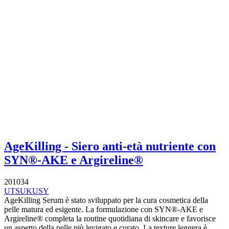
AgeKilling - Siero anti-età nutriente con
SYN®-AKE e Argireline®
201034
UTSUKUSY
AgeKilling Serum è stato sviluppato per la cura cosmetica della
pelle matura ed esigente. La formulazione con SYN®-AKE e
Argireline® completa la routine quotidiana di skincare e favorisce
un aspetto della pelle più levigato e curato. La texture leggera è