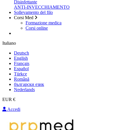
Disinfettante
ANTI-INVECCHIAMENTO
Sollevamento del filo
Corsi Med
Formazione medica
Corsi online
Italiano
Deutsch
English
Français
Español
Türkçe
Română
български език
Nederlands
EUR €
Accedi