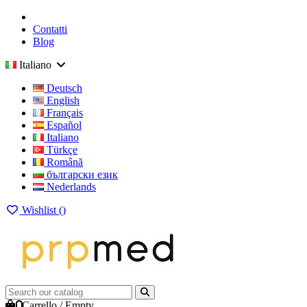
Contatti
Blog
Italiano
Deutsch
English
Français
Español
Italiano
Türkçe
Română
български език
Nederlands
Wishlist (
)
0
Carrello
/
Empty