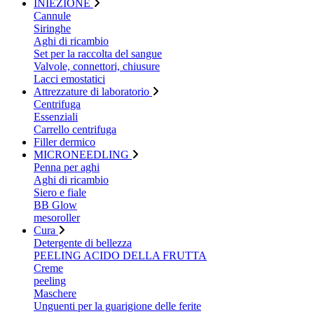
INIEZIONE
Cannule
Siringhe
Aghi di ricambio
Set per la raccolta del sangue
Valvole, connettori, chiusure
Lacci emostatici
Attrezzature di laboratorio
Centrifuga
Essenziali
Carrello centrifuga
Filler dermico
MICRONEEDLING
Penna per aghi
Aghi di ricambio
Siero e fiale
BB Glow
mesoroller
Cura
Detergente di bellezza
PEELING ACIDO DELLA FRUTTA
Creme
peeling
Maschere
Unguenti per la guarigione delle ferite