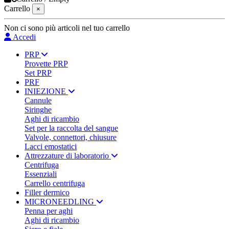
Carrello
×
Non ci sono più articoli nel tuo carrello
Accedi
PRP
Provette PRP
Set PRP
PRF
INIEZIONE
Cannule
Siringhe
Aghi di ricambio
Set per la raccolta del sangue
Valvole, connettori, chiusure
Lacci emostatici
Attrezzature di laboratorio
Centrifuga
Essenziali
Carrello centrifuga
Filler dermico
MICRONEEDLING
Penna per aghi
Aghi di ricambio