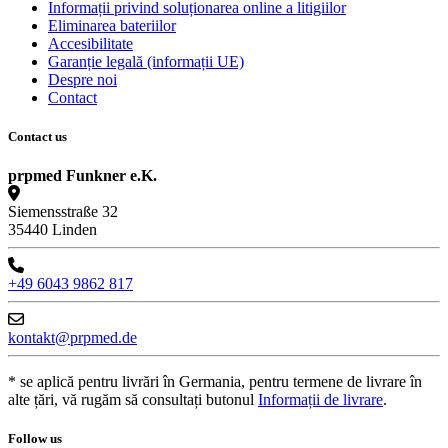
Informații privind soluționarea online a litigiilor
Eliminarea bateriilor
Accesibilitate
Garanție legală (informații UE)
Despre noi
Contact
Contact us
prpmed Funkner e.K.
Siemensstraße 32
35440 Linden
+49 6043 9862 817
kontakt@prpmed.de
* se aplică pentru livrări în Germania, pentru termene de livrare în
alte țări, vă rugăm să consultați butonul
Informații de livrare
.
Follow us