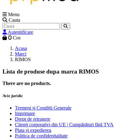
Menu
Cauta
Autentificare
0
Cos
Acasa
Marci
RIMOS
Lista de produse dupa marca RIMOS
There are no products.
Aviz juridic
Termeni și Condiții Generale
Imprimare
Drept de retragere
Clienți corporativi din UE | Cumpărături fără TVA
Plata și expedierea
Politica de confidențialitate