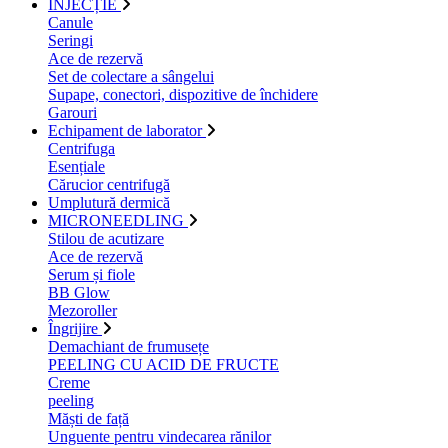
INJECȚIE
Canule
Seringi
Ace de rezervă
Set de colectare a sângelui
Supape, conectori, dispozitive de închidere
Garouri
Echipament de laborator
Centrifuga
Esențiale
Cărucior centrifugă
Umplutură dermică
MICRONEEDLING
Stilou de acutizare
Ace de rezervă
Serum și fiole
BB Glow
Mezoroller
Îngrijire
Demachiant de frumusețe
PEELING CU ACID DE FRUCTE
Creme
peeling
Măști de față
Unguente pentru vindecarea rănilor