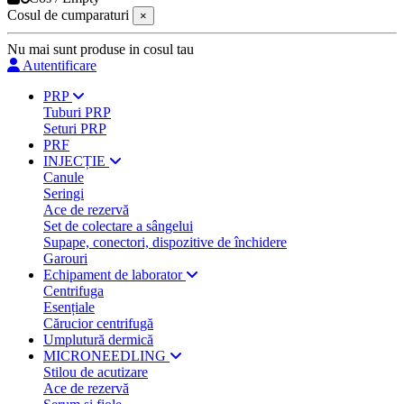
Cosul de cumparaturi
×
Nu mai sunt produse in cosul tau
Autentificare
PRP
Tuburi PRP
Seturi PRP
PRF
INJECȚIE
Canule
Seringi
Ace de rezervă
Set de colectare a sângelui
Supape, conectori, dispozitive de închidere
Garouri
Echipament de laborator
Centrifuga
Esențiale
Cărucior centrifugă
Umplutură dermică
MICRONEEDLING
Stilou de acutizare
Ace de rezervă