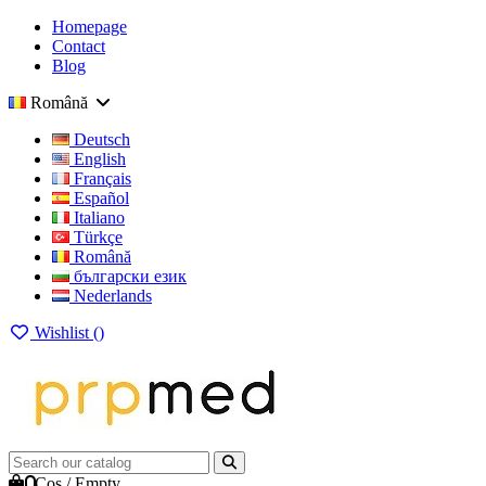
Homepage
Contact
Blog
Română
Deutsch
English
Français
Español
Italiano
Türkçe
Română
български език
Nederlands
Wishlist (
)
0
Cos
/
Empty