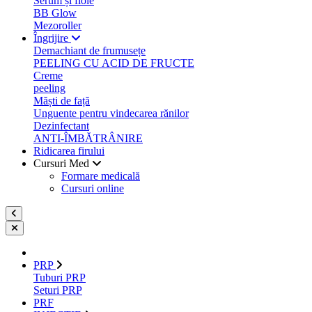
Serum și fiole
BB Glow
Mezoroller
Îngrijire
Demachiant de frumusețe
PEELING CU ACID DE FRUCTE
Creme
peeling
Măști de față
Unguente pentru vindecarea rănilor
Dezinfectant
ANTI-ÎMBĂTRÂNIRE
Ridicarea firului
Cursuri Med
Formare medicală
Cursuri online
PRP
Tuburi PRP
Seturi PRP
PRF