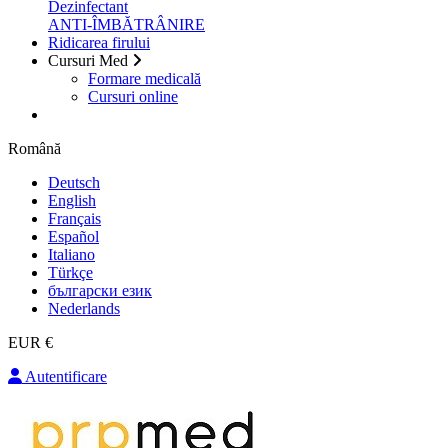
Dezinfectant
ANTI-ÎMBĂTRÂNIRE
Ridicarea firului
Cursuri Med
Formare medicală
Cursuri online
Română
Deutsch
English
Français
Español
Italiano
Türkçe
български език
Nederlands
EUR €
Autentificare