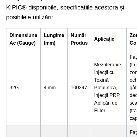
KIPIC® disponibile, specificațiile acestora și
posibilele utilizări:
Dimensiune
Lungime
Număr
Zo
Aplicație
Ac (Gauge)
(mm)
Produs
Co
Faț
Mezoterapie,
(fr
Injecții cu
zo
Toxină
och
32G
4 mm
100247
Botulinică,
gât
Injecții PRP,
dec
Aplicări de
sca
Filler
(tr
cap
Faț