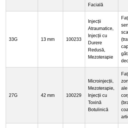
Facială
Faț
Injecții
sen
Atraumatice,
sca
Injecții cu
33G
13 mm
100233
(tr
Durere
cap
Redusă,
gât
Mezoterapie
dec
Faț
Microinjecții,
zon
Mezoterapie,
ale
27G
42 mm
100229
Injecții cu
cor
Toxină
(br
Botulinică
coa
arti