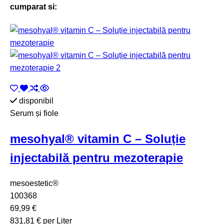
cumparat si:
disponibil
Serum și fiole
mesohyal® vitamin C – Soluție
injectabilă pentru mezoterapie
mesoestetic®
100368
69,99 €
831,81 € per Liter