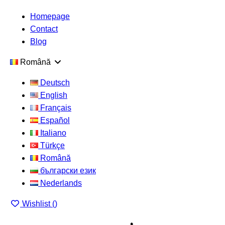
Homepage
Contact
Blog
Română
Deutsch
English
Français
Español
Italiano
Türkçe
Română
български език
Nederlands
Wishlist (
)