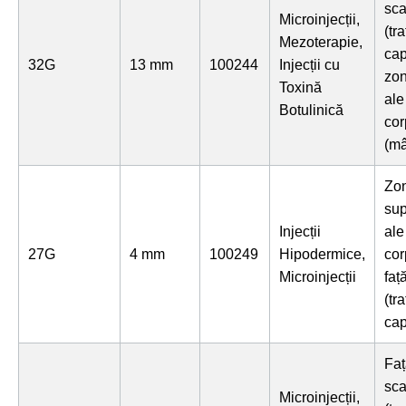
sca
Microinjecții,
(tr
Mezoterapie,
cap
32G
13 mm
100244
Injecții cu
zon
Toxină
ale
Botulinică
cor
(mâ
Zo
sup
Injecții
ale
27G
4 mm
100249
Hipodermice,
cor
Microinjecții
faț
(tr
cap
Faț
sca
Microinjecții,