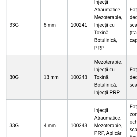
Injecții
Atraumatice,
Faț
Mezoterapie,
dec
33G
8 mm
100241
Injecții cu
sca
Toxină
(tr
Botulinică,
cap
PRP
Mezoterapie,
Injecții cu
Faț
30G
13 mm
100243
Toxină
dec
Botulinică,
sca
Injecții PRP
Faț
Injecții
zo
Atraumatice,
och
33G
4 mm
100248
Mezoterapie,
sca
PRP, Aplicări