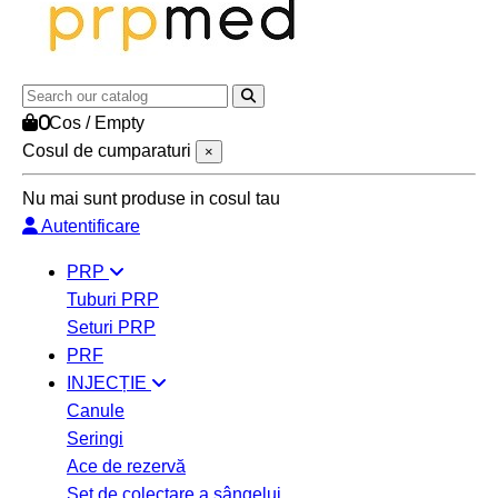
0
Cos
/
Empty
Cosul de cumparaturi
×
Nu mai sunt produse in cosul tau
Autentificare
PRP
Tuburi PRP
Seturi PRP
PRF
INJECȚIE
Canule
Seringi
Ace de rezervă
Set de colectare a sângelui