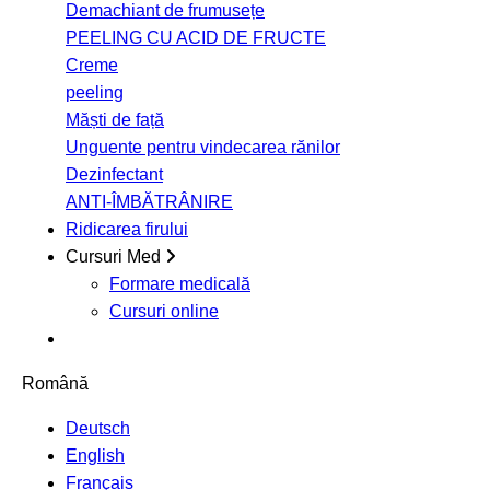
Demachiant de frumusețe
PEELING CU ACID DE FRUCTE
Creme
peeling
Măști de față
Unguente pentru vindecarea rănilor
Dezinfectant
ANTI-ÎMBĂTRÂNIRE
Ridicarea firului
Cursuri Med
Formare medicală
Cursuri online
Română
Deutsch
English
Français