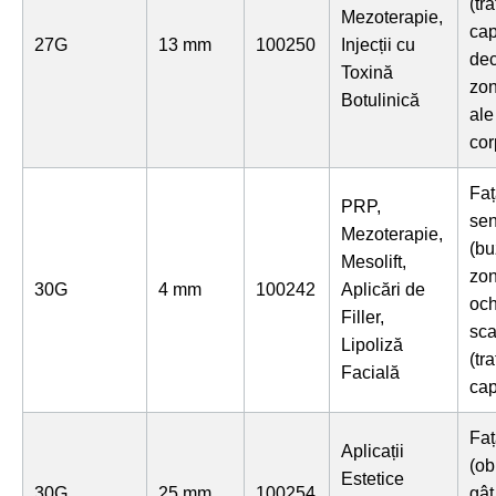
(tr
Mezoterapie,
cap
27G
13 mm
100250
Injecții cu
dec
Toxină
zon
Botulinică
ale
cor
Faț
PRP,
sen
Mezoterapie,
(bu
Mesolift,
zo
30G
4 mm
100242
Aplicări de
och
Filler,
sca
Lipoliză
(tr
Facială
cap
Faț
Aplicații
(obr
Estetice
30G
25 mm
100254
gât