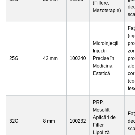
(Fillere,
dec
Mezoterapie)
sca
Faț
(in
Microinjecții,
pro
Injecții
zo
25G
42 mm
100240
Precise în
pro
Medicina
ale
Estetică
cor
(co
fes
PRP,
Mesolift,
Faț
Aplicări de
32G
8 mm
100232
dec
Filler,
sca
Lipoliză