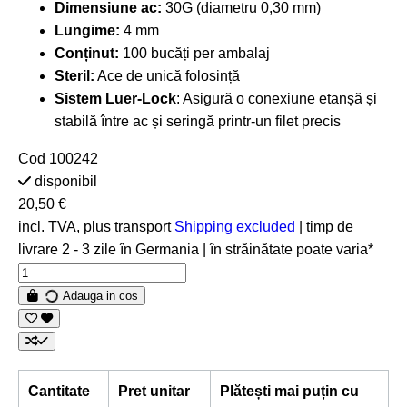
Dimensiune ac:
30G (diametru 0,30 mm)
Lungime:
4 mm
Conținut:
100 bucăți per ambalaj
Steril:
Ace de unică folosință
Sistem Luer-Lock
: Asigură o conexiune etanșă și
stabilă între ac și seringă printr-un filet precis
Cod
100242
disponibil
20,50 €
incl. TVA, plus transport
Shipping excluded
| timp de
livrare 2 - 3 zile în Germania | în străinătate poate varia*
Adauga in cos
Cantitate
Pret unitar
Plătești mai puțin cu