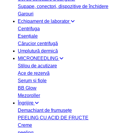
Supape, conectori, dispozitive de închidere
Garouri
Echipament de laborator
Centrifuga
Esențiale
Cărucior centrifugă
Umplutură dermică
MICRONEEDLING
Stilou de acutizare
Ace de rezervă
Serum și fiole
BB Glow
Mezoroller
Îngrijire
Demachiant de frumusețe
PEELING CU ACID DE FRUCTE
Creme
peeling