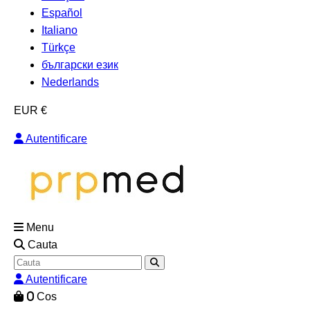
Español
Italiano
Türkçe
български език
Nederlands
EUR €
Autentificare
Menu
Cauta
Autentificare
0
Cos