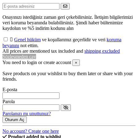
Onayınızı istediğiniz zaman geri çekebilirsiniz. İletişim bilgilerimizi
veri koruma beyanında bulabilirsiniz. Şimdi haber bültenimize
kaydolun ve %5 indirim kodunu alın

Genel hüküm
ve koşullarımız geçerlidir ve veri
koruma
beyanını
not ettim.
All prices are mentioned tax included and
shipping excluded
Sözleşmeden cay
You need to login or create account
×
Save products on your wishlist to buy them later or share with your
friends.
E-posta
Parola
Parolanızı mı unuttunuz?
Oturum Aç
No account? Create one here
Product added to wishlist