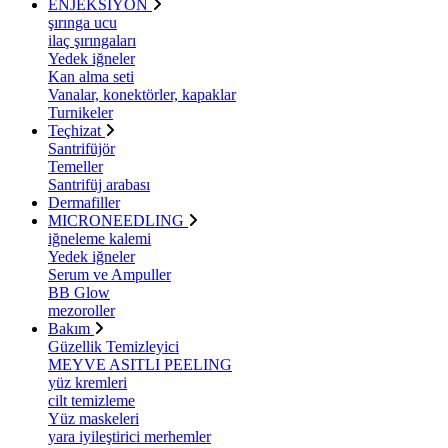
ENJEKSİYON
şırınga ucu
ilaç şırıngaları
Yedek iğneler
Kan alma seti
Vanalar, konektörler, kapaklar
Turnikeler
Teçhizat
Santrifüjör
Temeller
Santrifüj arabası
Dermafiller
MICRONEEDLING
iğneleme kalemi
Yedek iğneler
Serum ve Ampuller
BB Glow
mezoroller
Bakım
Güzellik Temizleyici
MEYVE ASITLI PEELING
yüz kremleri
cilt temizleme
Yüz maskeleri
yara iyileştirici merhemler