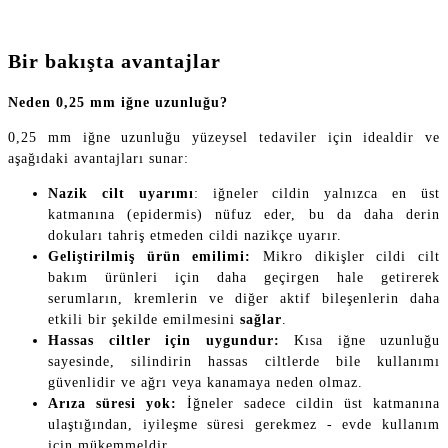
Bir bakışta avantajlar
Neden 0,25 mm iğne uzunluğu?
0,25 mm iğne uzunluğu yüzeysel tedaviler için idealdir ve
aşağıdaki avantajları sunar:
Nazik cilt uyarımı
: iğneler cildin yalnızca en üst
katmanına (epidermis) nüfuz eder, bu da daha derin
dokuları tahriş etmeden cildi nazikçe uyarır.
Geliştirilmiş ürün emilimi:
Mikro dikişler cildi cilt
bakım ürünleri için daha geçirgen hale getirerek
serumların, kremlerin ve diğer aktif bileşenlerin daha
etkili bir şekilde emilmesini
sağlar
.
Hassas ciltler için uygundur:
Kısa iğne uzunluğu
sayesinde, silindirin hassas ciltlerde bile kullanımı
güvenlidir ve ağrı veya kanamaya neden olmaz.
Arıza süresi yok:
İğneler sadece cildin üst katmanına
ulaştığından, iyileşme süresi gerekmez - evde kullanım
için mükemmeldir.