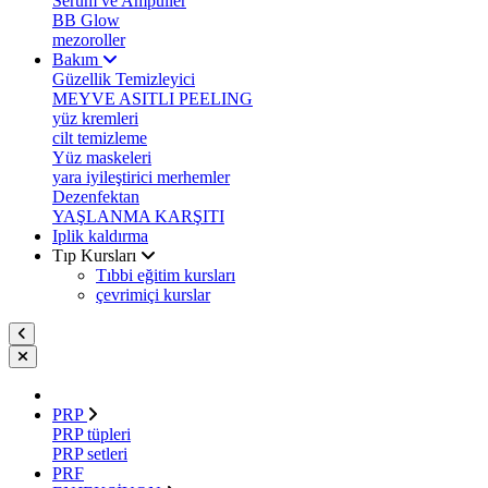
Serum ve Ampuller
BB Glow
mezoroller
Bakım
Güzellik Temizleyici
MEYVE ASITLI PEELING
yüz kremleri
cilt temizleme
Yüz maskeleri
yara iyileştirici merhemler
Dezenfektan
YAŞLANMA KARŞITI
Iplik kaldırma
Tıp Kursları
Tıbbi eğitim kursları
çevrimiçi kurslar
PRP
PRP tüpleri
PRP setleri
PRF