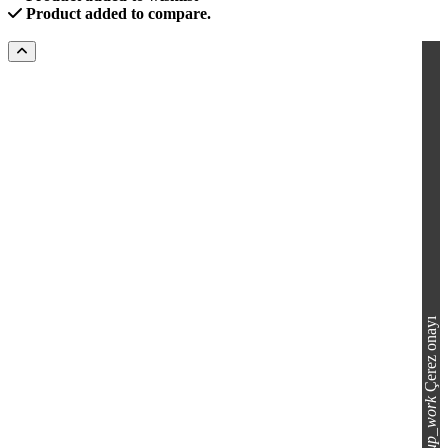
Product added to compare.
Çerez onayı
group_work