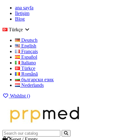
ana sayfa
İletişim
Blog
Türkçe
Deutsch
English
Français
Español
Italiano
Türkçe
Română
български език
Nederlands
Wishlist (
)
0
Sepet
/
Empty