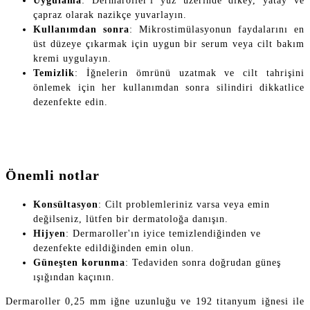
Uygulama
: Dermaroller'ı yüz üzerinde dikey, yatay ve
çapraz olarak nazikçe yuvarlayın.
Kullanımdan sonra
: Mikrostimülasyonun faydalarını en
üst düzeye çıkarmak için uygun bir serum veya cilt bakım
kremi uygulayın.
Temizlik
: İğnelerin ömrünü uzatmak ve cilt tahrişini
önlemek için her kullanımdan sonra silindiri dikkatlice
dezenfekte edin.
Önemli notlar
Konsültasyon
: Cilt problemleriniz varsa veya emin
değilseniz, lütfen bir dermatoloğa danışın.
Hijyen
: Dermaroller'ın iyice temizlendiğinden ve
dezenfekte edildiğinden emin olun.
Güneşten korunma
: Tedaviden sonra doğrudan güneş
ışığından kaçının.
Dermaroller 0,25 mm iğne uzunluğu ve 192 titanyum iğnesi ile