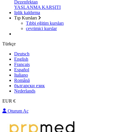
Dezenfektan
YAŞLANMA KARŞITI
Iplik kaldırma
Tıp Kursları
Tıbbi eğitim kursları
çevrimiçi kurslar
Türkçe
Deutsch
English
Français
Español
Italiano
Română
български език
Nederlands
EUR €
Oturum Aç