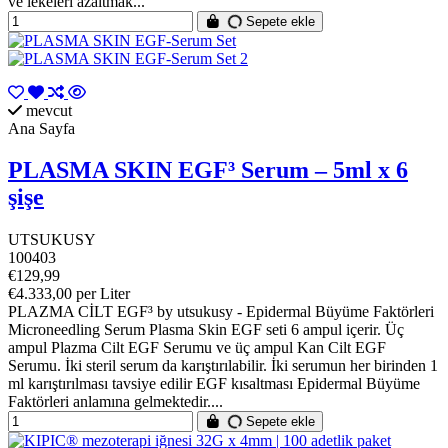
ve lekeleri azaltmak...
Sepete ekle
mevcut
Ana Sayfa
PLASMA SKIN EGF³ Serum – 5ml x 6
şişe
UTSUKUSY
100403
€129,99
€4.333,00 per Liter
PLAZMA CİLT EGF³ by utsukusy - Epidermal Büyüme Faktörleri
Microneedling Serum Plasma Skin EGF seti 6 ampul içerir. Üç
ampul Plazma Cilt EGF Serumu ve üç ampul Kan Cilt EGF
Serumu. İki steril serum da karıştırılabilir. İki serumun her birinden 1
ml karıştırılması tavsiye edilir EGF kısaltması Epidermal Büyüme
Faktörleri anlamına gelmektedir....
Sepete ekle