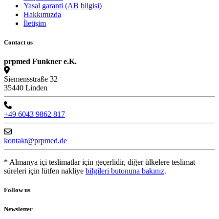
Yasal garanti (AB bilgisi)
Hakkımızda
İletişim
Contact us
prpmed Funkner e.K.
Siemensstraße 32
35440 Linden
+49 6043 9862 817
kontakt@prpmed.de
* Almanya içi teslimatlar için geçerlidir, diğer ülkelere teslimat
süreleri için lütfen nakliye
bilgileri butonuna bakınız
.
Follow us
Newsletter