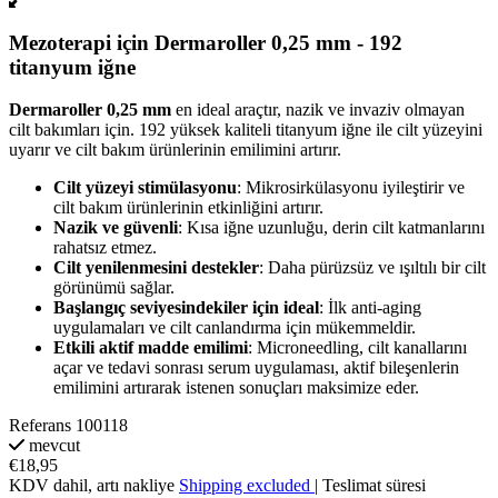
Mezoterapi için Dermaroller 0,25 mm - 192
titanyum iğne
Dermaroller 0,25 mm
en ideal araçtır, nazik ve invaziv olmayan
cilt bakımları için. 192 yüksek kaliteli titanyum iğne ile cilt yüzeyini
uyarır ve cilt bakım ürünlerinin emilimini artırır.
Cilt yüzeyi stimülasyonu
: Mikrosirkülasyonu iyileştirir ve
cilt bakım ürünlerinin etkinliğini artırır.
Nazik ve güvenli
: Kısa iğne uzunluğu, derin cilt katmanlarını
rahatsız etmez.
Cilt yenilenmesini destekler
: Daha pürüzsüz ve ışıltılı bir cilt
görünümü sağlar.
Başlangıç seviyesindekiler için ideal
: İlk anti-aging
uygulamaları ve cilt canlandırma için mükemmeldir.
Etkili aktif madde emilimi
: Microneedling, cilt kanallarını
açar ve tedavi sonrası serum uygulaması, aktif bileşenlerin
emilimini artırarak istenen sonuçları maksimize eder.
Referans
100118
mevcut
€18,95
KDV dahil, artı nakliye
Shipping excluded
| Teslimat süresi