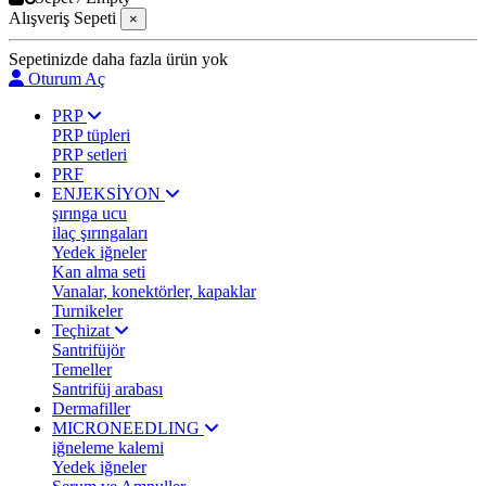
Alışveriş Sepeti
×
Sepetinizde daha fazla ürün yok
Oturum Aç
PRP
PRP tüpleri
PRP setleri
PRF
ENJEKSİYON
şırınga ucu
ilaç şırıngaları
Yedek iğneler
Kan alma seti
Vanalar, konektörler, kapaklar
Turnikeler
Teçhizat
Santrifüjör
Temeller
Santrifüj arabası
Dermafiller
MICRONEEDLING
iğneleme kalemi
Yedek iğneler