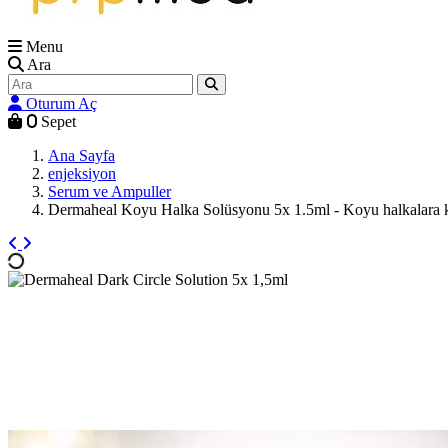
Menu
Ara
Oturum Aç
0
Sepet
Ana Sayfa
enjeksiyon
Serum ve Ampuller
Dermaheal Koyu Halka Solüsyonu 5x 1.5ml - Koyu halkalara kar