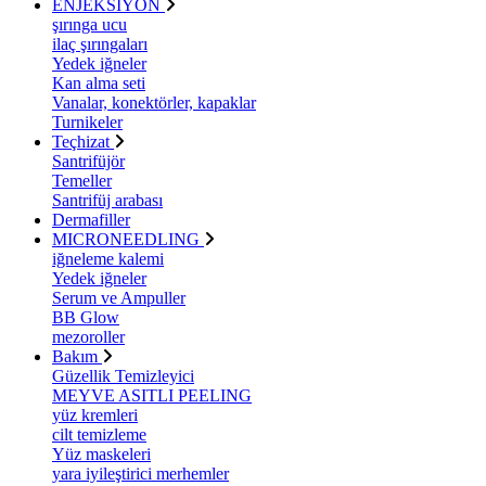
ENJEKSİYON
şırınga ucu
ilaç şırıngaları
Yedek iğneler
Kan alma seti
Vanalar, konektörler, kapaklar
Turnikeler
Teçhizat
Santrifüjör
Temeller
Santrifüj arabası
Dermafiller
MICRONEEDLING
iğneleme kalemi
Yedek iğneler
Serum ve Ampuller
BB Glow
mezoroller
Bakım
Güzellik Temizleyici
MEYVE ASITLI PEELING
yüz kremleri
cilt temizleme
Yüz maskeleri
yara iyileştirici merhemler