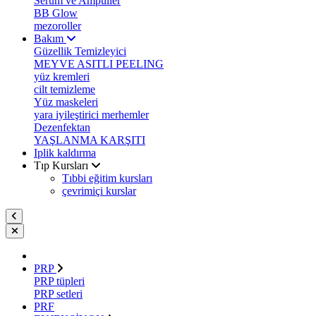
Serum ve Ampuller
BB Glow
mezoroller
Bakım
Güzellik Temizleyici
MEYVE ASITLI PEELING
yüz kremleri
cilt temizleme
Yüz maskeleri
yara iyileştirici merhemler
Dezenfektan
YAŞLANMA KARŞITI
Iplik kaldırma
Tıp Kursları
Tıbbi eğitim kursları
çevrimiçi kurslar
PRP
PRP tüpleri
PRP setleri
PRF