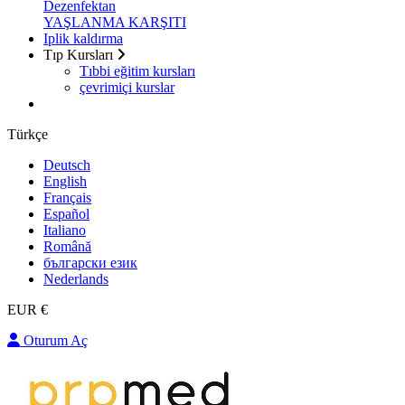
Dezenfektan
YAŞLANMA KARŞITI
Iplik kaldırma
Tıp Kursları
Tıbbi eğitim kursları
çevrimiçi kurslar
Türkçe
Deutsch
English
Français
Español
Italiano
Română
български език
Nederlands
EUR €
Oturum Aç