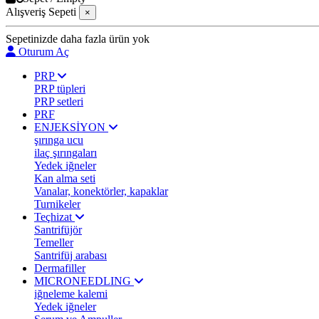
Alışveriş Sepeti
×
Sepetinizde daha fazla ürün yok
Oturum Aç
PRP
PRP tüpleri
PRP setleri
PRF
ENJEKSİYON
şırınga ucu
ilaç şırıngaları
Yedek iğneler
Kan alma seti
Vanalar, konektörler, kapaklar
Turnikeler
Teçhizat
Santrifüjör
Temeller
Santrifüj arabası
Dermafiller
MICRONEEDLING
iğneleme kalemi
Yedek iğneler