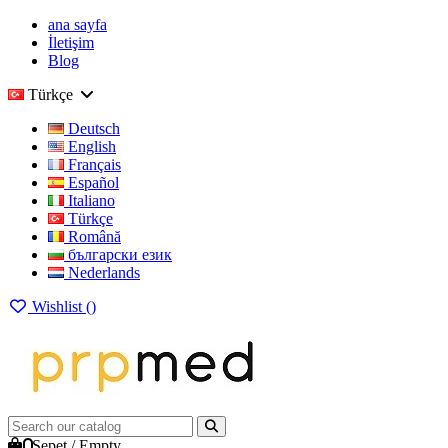
ana sayfa
İletişim
Blog
Türkçe
Deutsch
English
Français
Español
Italiano
Türkçe
Română
български език
Nederlands
Wishlist (
)
0
Sepet
/
Empty