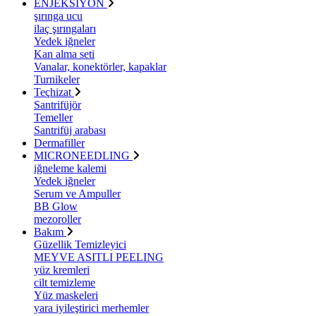
ENJEKSİYON
şırınga ucu
ilaç şırıngaları
Yedek iğneler
Kan alma seti
Vanalar, konektörler, kapaklar
Turnikeler
Teçhizat
Santrifüjör
Temeller
Santrifüj arabası
Dermafiller
MICRONEEDLING
iğneleme kalemi
Yedek iğneler
Serum ve Ampuller
BB Glow
mezoroller
Bakım
Güzellik Temizleyici
MEYVE ASITLI PEELING
yüz kremleri
cilt temizleme
Yüz maskeleri
yara iyileştirici merhemler