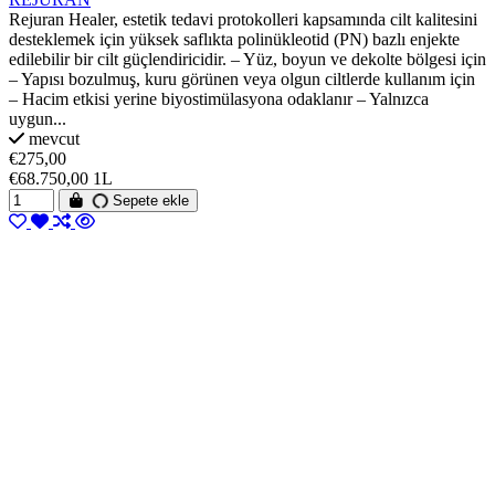
Rejuran Healer, estetik tedavi protokolleri kapsamında cilt kalitesini
desteklemek için yüksek saflıkta polinükleotid (PN) bazlı enjekte
edilebilir bir cilt güçlendiricidir. – Yüz, boyun ve dekolte bölgesi için
– Yapısı bozulmuş, kuru görünen veya olgun ciltlerde kullanım için
– Hacim etkisi yerine biyostimülasyona odaklanır – Yalnızca
uygun...
mevcut
€275,00
€68.750,00 1L
Sepete ekle