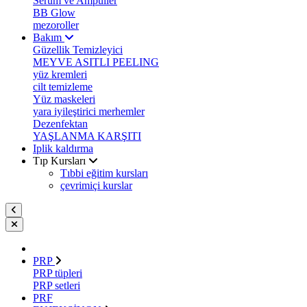
Serum ve Ampuller
BB Glow
mezoroller
Bakım
Güzellik Temizleyici
MEYVE ASITLI PEELING
yüz kremleri
cilt temizleme
Yüz maskeleri
yara iyileştirici merhemler
Dezenfektan
YAŞLANMA KARŞITI
Iplik kaldırma
Tıp Kursları
Tıbbi eğitim kursları
çevrimiçi kurslar
PRP
PRP tüpleri
PRP setleri
PRF