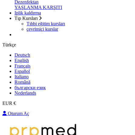
Dezenfektan
YAŞLANMA KARŞITI
Iplik kaldırma
Tıp Kursları
Tıbbi eğitim kursları
çevrimiçi kurslar
Türkçe
Deutsch
English
Français
Español
Italiano
Română
български език
Nederlands
EUR €
Oturum Aç