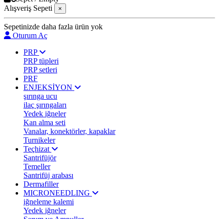
Alışveriş Sepeti
×
Sepetinizde daha fazla ürün yok
Oturum Aç
PRP
PRP tüpleri
PRP setleri
PRF
ENJEKSİYON
şırınga ucu
ilaç şırıngaları
Yedek iğneler
Kan alma seti
Vanalar, konektörler, kapaklar
Turnikeler
Teçhizat
Santrifüjör
Temeller
Santrifüj arabası
Dermafiller
MICRONEEDLING
iğneleme kalemi
Yedek iğneler