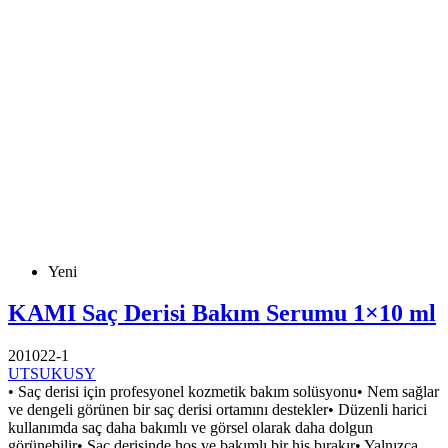
Yeni
KAMI Saç Derisi Bakım Serumu 1×10 ml
201022-1
UTSUKUSY
• Saç derisi için profesyonel kozmetik bakım solüsyonu• Nem sağlar
ve dengeli görünen bir saç derisi ortamını destekler• Düzenli harici
kullanımda saç daha bakımlı ve görsel olarak daha dolgun
görünebilir• Saç derisinde hoş ve bakımlı bir his bırakır• Yalnızca