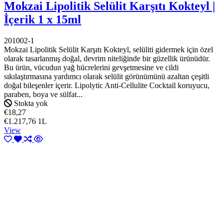
Mokzai Lipolitik Selülit Karşıtı Kokteyl |
İçerik 1 x 15ml
201002-1
Mokzai Lipolitik Selülit Karşıtı Kokteyl, selüliti gidermek için özel
olarak tasarlanmış doğal, devrim niteliğinde bir güzellik ürünüdür.
Bu ürün, vücudun yağ hücrelerini gevşetmesine ve cildi
sıkılaştırmasına yardımcı olarak selülit görünümünü azaltan çeşitli
doğal bileşenler içerir. Lipolytic Anti-Cellulite Cocktail koruyucu,
paraben, boya ve sülfat...
Stokta yok
€18,27
€1.217,76 1L
View