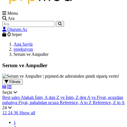
Menu
Ara
Oturum Aç
0
Sepet
Ana Sayfa
enjeksiyon
Serum ve Ampuller
Serum ve Ampuller
Filtrele
Seçin
Best sales
Alakalı
İsim, A dan Z ye
İsim, Z den A ya
Fiyat, ucuzdan
pahalıya
Fiyat, pahalıdan ucuza
Reference, A to Z
Reference, Z to A
24
12
24
36
Show all
1