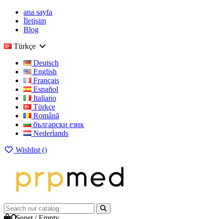
ana sayfa
İletişim
Blog
Türkçe
Deutsch
English
Français
Español
Italiano
Türkçe
Română
български език
Nederlands
Wishlist (
)
0
Sepet
/
Empty