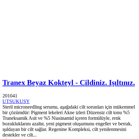
Tranex Beyaz Kokteyl - Cildiniz. Işıltınız.
201041
UTSUKUSY
Steril microneedling serumu, aşağıdaki cilt sorunları için mükemmel
bir çözümdür: Pigment lekeleri Akne izleri Düzensiz cilt tonu %5
Traneksamik Asit ve %5 Niasinamid içeren formülüyle, renk
bozukluklarını azaltır, yeni pigment oluşumunu engeller ve berrak,
ışıldayan bir cilt sağlar. Regenine Kompleksi, cilt yenilenmesini
destekler ve cilt...