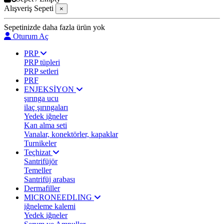
Alışveriş Sepeti
×
Sepetinizde daha fazla ürün yok
Oturum Aç
PRP
PRP tüpleri
PRP setleri
PRF
ENJEKSİYON
şırınga ucu
ilaç şırıngaları
Yedek iğneler
Kan alma seti
Vanalar, konektörler, kapaklar
Turnikeler
Teçhizat
Santrifüjör
Temeller
Santrifüj arabası
Dermafiller
MICRONEEDLING
iğneleme kalemi
Yedek iğneler