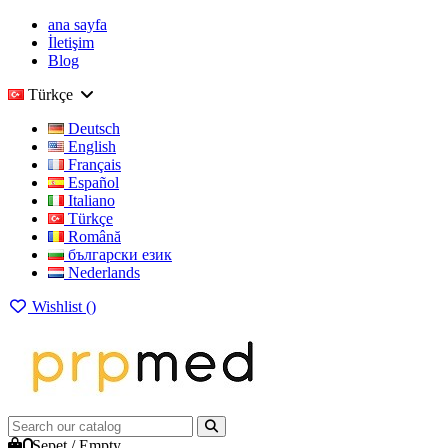
ana sayfa
İletişim
Blog
Türkçe
Deutsch
English
Français
Español
Italiano
Türkçe
Română
български език
Nederlands
Wishlist (
)
0
Sepet
/
Empty