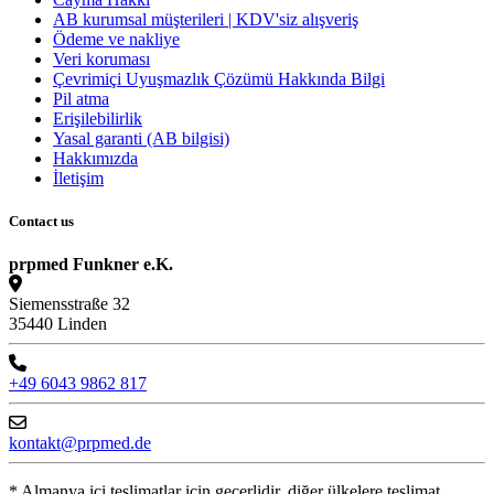
AB kurumsal müşterileri | KDV'siz alışveriş
Ödeme ve nakliye
Veri koruması
Çevrimiçi Uyuşmazlık Çözümü Hakkında Bilgi
Pil atma
Erişilebilirlik
Yasal garanti (AB bilgisi)
Hakkımızda
İletişim
Contact us
prpmed Funkner e.K.
Siemensstraße 32
35440 Linden
+49 6043 9862 817
kontakt@prpmed.de
* Almanya içi teslimatlar için geçerlidir, diğer ülkelere teslimat