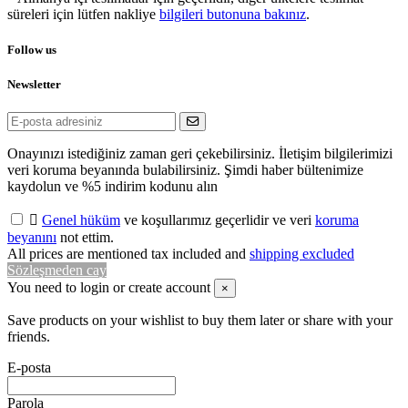
süreleri için lütfen nakliye
bilgileri butonuna bakınız
.
Follow us
Newsletter
Onayınızı istediğiniz zaman geri çekebilirsiniz. İletişim bilgilerimizi
veri koruma beyanında bulabilirsiniz. Şimdi haber bültenimize
kaydolun ve %5 indirim kodunu alın

Genel hüküm
ve koşullarımız geçerlidir ve veri
koruma
beyanını
not ettim.
All prices are mentioned tax included and
shipping excluded
Sözleşmeden cay
You need to login or create account
×
Save products on your wishlist to buy them later or share with your
friends.
E-posta
Parola