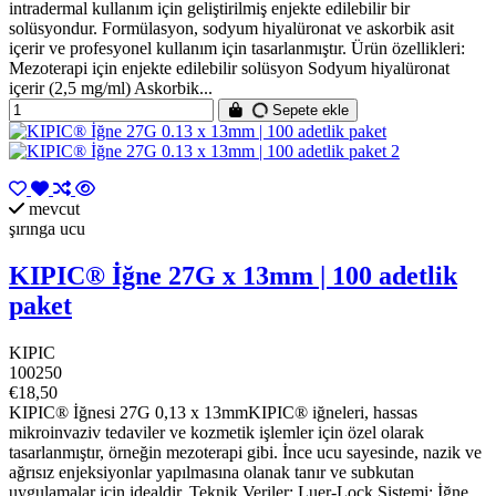
intradermal kullanım için geliştirilmiş enjekte edilebilir bir
solüsyondur. Formülasyon, sodyum hiyalüronat ve askorbik asit
içerir ve profesyonel kullanım için tasarlanmıştır. Ürün özellikleri:
Mezoterapi için enjekte edilebilir solüsyon Sodyum hiyalüronat
içerir (2,5 mg/ml) Askorbik...
Sepete ekle
mevcut
şırınga ucu
KIPIC® İğne 27G x 13mm | 100 adetlik
paket
KIPIC
100250
€18,50
KIPIC® İğnesi 27G 0,13 x 13mmKIPIC® iğneleri, hassas
mikroinvaziv tedaviler ve kozmetik işlemler için özel olarak
tasarlanmıştır, örneğin mezoterapi gibi. İnce ucu sayesinde, nazik ve
ağrısız enjeksiyonlar yapılmasına olanak tanır ve subkutan
uygulamalar için idealdir. Teknik Veriler: Luer-Lock Sistemi: İğne