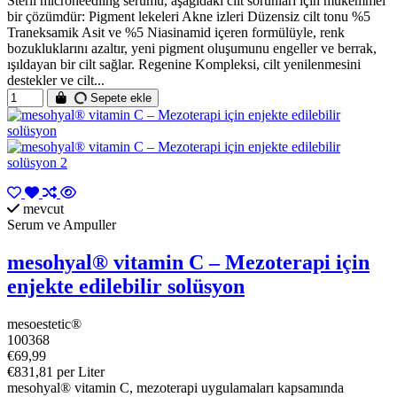
Steril microneedling serumu, aşağıdaki cilt sorunları için mükemmel
bir çözümdür: Pigment lekeleri Akne izleri Düzensiz cilt tonu %5
Traneksamik Asit ve %5 Niasinamid içeren formülüyle, renk
bozukluklarını azaltır, yeni pigment oluşumunu engeller ve berrak,
ışıldayan bir cilt sağlar. Regenine Kompleksi, cilt yenilenmesini
destekler ve cilt...
Sepete ekle
mevcut
Serum ve Ampuller
mesohyal® vitamin C – Mezoterapi için
enjekte edilebilir solüsyon
mesoestetic®
100368
€69,99
€831,81 per Liter
mesohyal® vitamin C, mezoterapi uygulamaları kapsamında