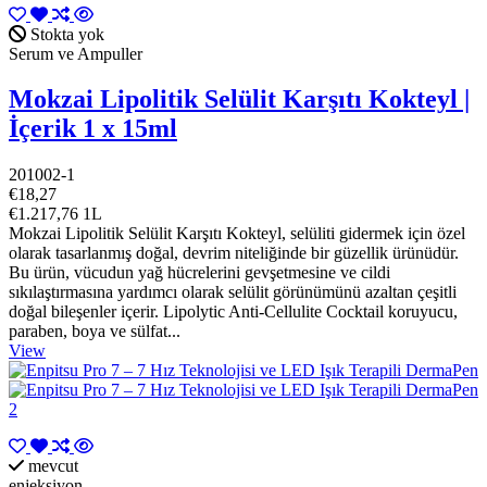
Stokta yok
Serum ve Ampuller
Mokzai Lipolitik Selülit Karşıtı Kokteyl |
İçerik 1 x 15ml
201002-1
€18,27
€1.217,76 1L
Mokzai Lipolitik Selülit Karşıtı Kokteyl, selüliti gidermek için özel
olarak tasarlanmış doğal, devrim niteliğinde bir güzellik ürünüdür.
Bu ürün, vücudun yağ hücrelerini gevşetmesine ve cildi
sıkılaştırmasına yardımcı olarak selülit görünümünü azaltan çeşitli
doğal bileşenler içerir. Lipolytic Anti-Cellulite Cocktail koruyucu,
paraben, boya ve sülfat...
View
mevcut
enjeksiyon