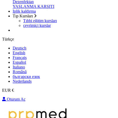
Dezenfektan
YAŞLANMA KARŞITI
Iplik kaldırma
Tıp Kursları
Tıbbi eğitim kursları
çevrimiçi kurslar
Türkçe
Deutsch
English
Français
Español
Italiano
Română
български език
Nederlands
EUR €
Oturum Aç