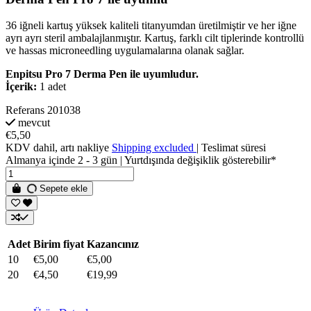
36 iğneli kartuş yüksek kaliteli titanyumdan üretilmiştir ve her iğne
ayrı ayrı steril ambalajlanmıştır. Kartuş, farklı cilt tiplerinde kontrollü
ve hassas microneedling uygulamalarına olanak sağlar.
Enpitsu Pro 7 Derma Pen ile uyumludur.
İçerik:
1 adet
Referans
201038
mevcut
€5,50
KDV dahil, artı nakliye
Shipping excluded
| Teslimat süresi
Almanya içinde 2 - 3 gün | Yurtdışında değişiklik gösterebilir*
Sepete ekle
Adet
Birim fiyat
Kazancınız
10
€5,00
€5,00
20
€4,50
€19,99