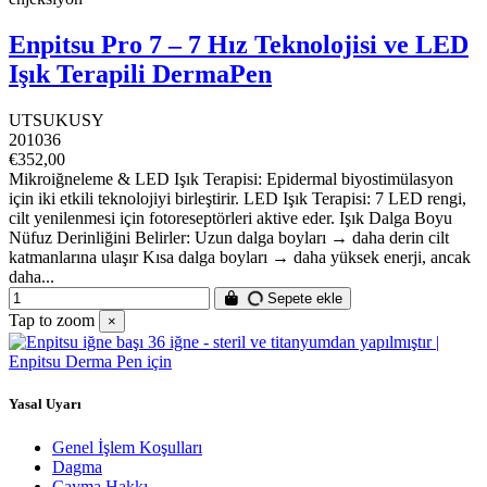
Enpitsu Pro 7 – 7 Hız Teknolojisi ve LED
Işık Terapili DermaPen
UTSUKUSY
201036
€352,00
Mikroiğneleme & LED Işık Terapisi: Epidermal biyostimülasyon
için iki etkili teknolojiyi birleştirir. LED Işık Terapisi: 7 LED rengi,
cilt yenilenmesi için fotoreseptörleri aktive eder. Işık Dalga Boyu
Nüfuz Derinliğini Belirler: Uzun dalga boyları → daha derin cilt
katmanlarına ulaşır Kısa dalga boyları → daha yüksek enerji, ancak
daha...
Sepete ekle
Tap to zoom
×
Yasal Uyarı
Genel İşlem Koşulları
Dagma
Cayma Hakkı