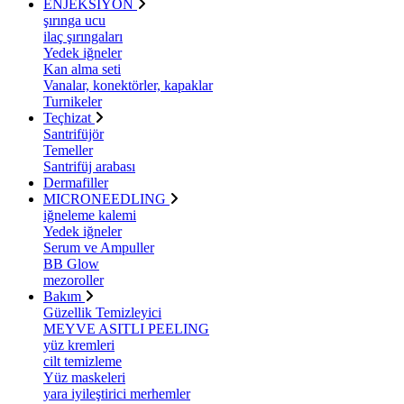
ENJEKSİYON
şırınga ucu
ilaç şırıngaları
Yedek iğneler
Kan alma seti
Vanalar, konektörler, kapaklar
Turnikeler
Teçhizat
Santrifüjör
Temeller
Santrifüj arabası
Dermafiller
MICRONEEDLING
iğneleme kalemi
Yedek iğneler
Serum ve Ampuller
BB Glow
mezoroller
Bakım
Güzellik Temizleyici
MEYVE ASITLI PEELING
yüz kremleri
cilt temizleme
Yüz maskeleri
yara iyileştirici merhemler