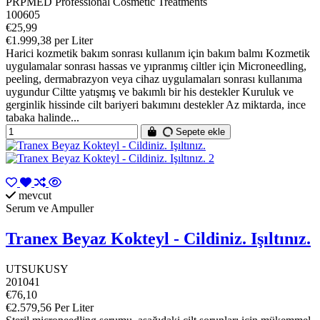
PRPMED Professional Cosmetic Treatments
100605
€25,99
€1.999,38 per Liter
Harici kozmetik bakım sonrası kullanım için bakım balmı Kozmetik
uygulamalar sonrası hassas ve yıpranmış ciltler için Microneedling,
peeling, dermabrazyon veya cihaz uygulamaları sonrası kullanıma
uygundur Ciltte yatışmış ve bakımlı bir his destekler Kuruluk ve
gerginlik hissinde cilt bariyeri bakımını destekler Az miktarda, ince
tabaka halinde...
Sepete ekle
mevcut
Serum ve Ampuller
Tranex Beyaz Kokteyl - Cildiniz. Işıltınız.
UTSUKUSY
201041
€76,10
€2.579,56 Per Liter