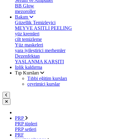
Serum ve Ampuller
BB Glow
mezoroller
Bakım
Güzellik Temizleyici
MEYVE ASITLI PEELING
yüz kremleri
cilt temizleme
Yüz maskeleri
yara iyileştirici merhemler
Dezenfektan
YAŞLANMA KARŞITI
Iplik kaldırma
Tıp Kursları
Tıbbi eğitim kursları
çevrimiçi kurslar
PRP
PRP tüpleri
PRP setleri
PRF