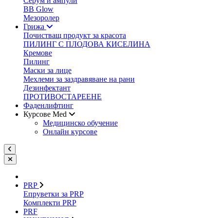
Серум и ампули
BB Glow
Мезоролер
Грижа
Почистващ продукт за красота
ПИЛИНГ С ПЛОДОВА КИСЕЛИНА
Кремове
Пилинг
Маски за лице
Мехлеми за заздравяване на рани
Дезинфектант
ПРОТИВОСТАРЕЕНЕ
Фаденлифтинг
Курсове Med
Медицинско обучение
Онлайн курсове
PRP
Епруветки за PRP
Комплекти PRP
PRF