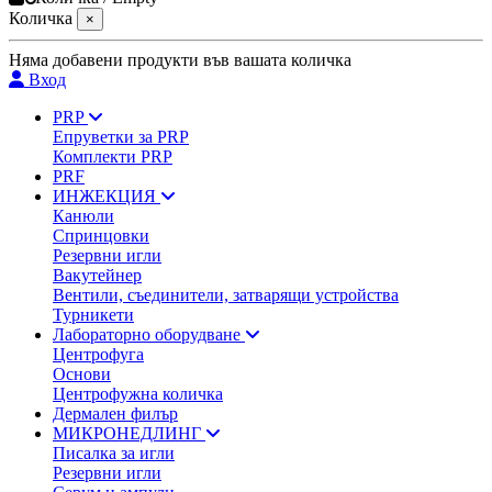
Количка
×
Няма добавени продукти във вашата количка
Вход
PRP
Епруветки за PRP
Комплекти PRP
PRF
ИНЖЕКЦИЯ
Канюли
Спринцовки
Резервни игли
Вакутейнер
Вентили, съединители, затварящи устройства
Турникети
Лабораторно оборудване
Центрофуга
Основи
Центрофужна количка
Дермален филър
МИКРОНЕДЛИНГ
Писалка за игли
Резервни игли