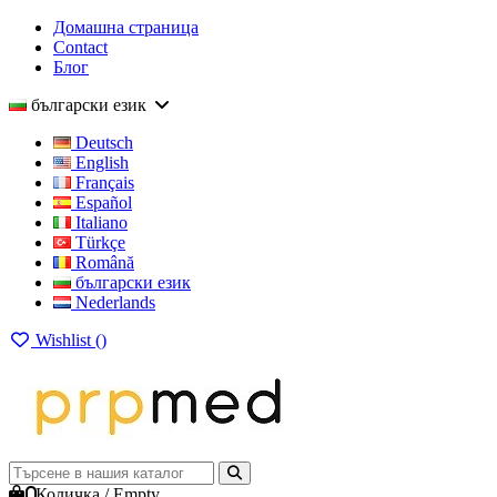
Домашна страница
Contact
Блог
български език
Deutsch
English
Français
Español
Italiano
Türkçe
Română
български език
Nederlands
Wishlist (
)
0
Количка
/
Empty