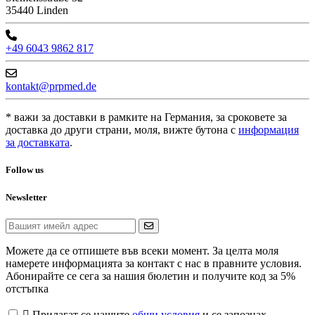
35440 Linden
+49 6043 9862 817
kontakt@prpmed.de
* важи за доставки в рамките на Германия, за сроковете за
доставка до други страни, моля, вижте бутона с
информация
за доставката
.
Follow us
Newsletter
Можете да се отпишете във всеки момент. За целта моля
намерете информацията за контакт с нас в правните условия.
Абонирайте се сега за нашия бюлетин и получите код за 5%
отстъпка

Прилагат се нашите
общи условия
и се запознах