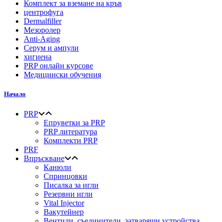
Комплект за вземане на кръв
центрофуга
Dermalfiller
Мезоролер
Anti-Aging
Серум и ампули
хигиена
PRP онлайн курсове
Медицински обучения
Начало
PRP
Епруветки за PRP
PRP литература
Комплекти PRP
PRF
Впръскване
Канюли
Спринцовки
Писалка за игли
Резервни игли
Vital Injector
Вакутейнер
Вентили, съединители, затварящи устройства