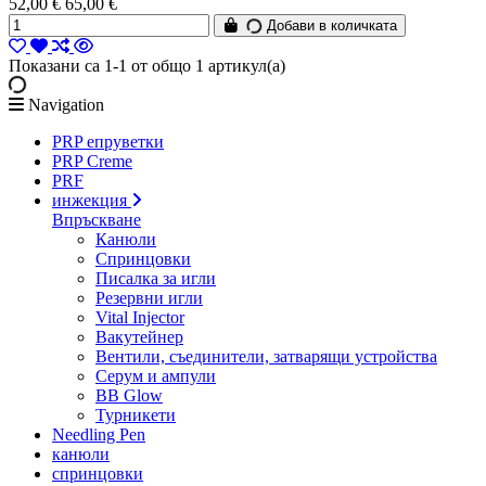
52,00 €
65,00 €
Добави в количката
Показани са 1-1 от общо 1 артикул(а)
Navigation
PRP епруветки
PRP Creme
PRF
инжекция
Впръскване
Канюли
Спринцовки
Писалка за игли
Резервни игли
Vital Injector
Вакутейнер
Вентили, съединители, затварящи устройства
Серум и ампули
BB Glow
Турникети
Needling Pen
канюли
спринцовки