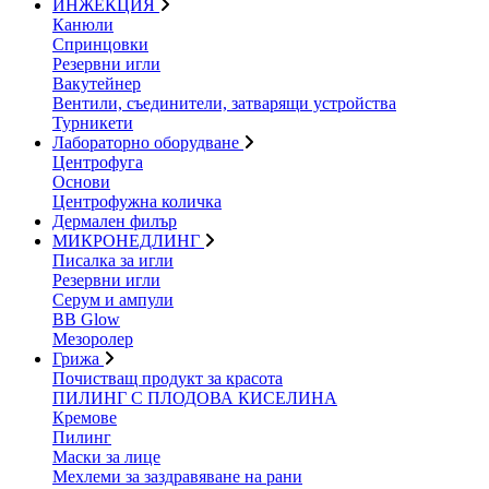
ИНЖЕКЦИЯ
Канюли
Спринцовки
Резервни игли
Вакутейнер
Вентили, съединители, затварящи устройства
Турникети
Лабораторно оборудване
Центрофуга
Основи
Центрофужна количка
Дермален филър
МИКРОНЕДЛИНГ
Писалка за игли
Резервни игли
Серум и ампули
BB Glow
Мезоролер
Грижа
Почистващ продукт за красота
ПИЛИНГ С ПЛОДОВА КИСЕЛИНА
Кремове
Пилинг
Маски за лице
Мехлеми за заздравяване на рани