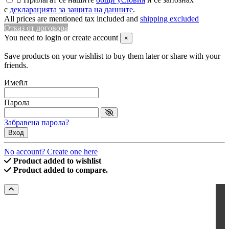
с
декларацията за защита на данните
.
All prices are mentioned tax included and
shipping excluded
Отказ от договора
You need to login or create account
×
Save products on your wishlist to buy them later or share with your
friends.
Имейл
Парола
Забравена парола?
Вход
No account? Create one here
Product added to wishlist
Product added to compare.