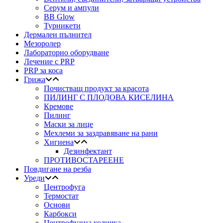
Серум и ампули
BB Glow
Турникети
Дермален пълнител
Мезоролер
Лабораторно оборудване
Лечение с PRP
PRP за коса
Грижа
Почистващ продукт за красота
ПИЛИНГ С ПЛОДОВА КИСЕЛИНА
Кремове
Пилинг
Маски за лице
Мехлеми за заздравяване на рани
Хигиена
Дезинфектант
ПРОТИВОСТАРЕЕНЕ
Повдигане на резба
Уреди
Центрофуга
Термостат
Основи
Карбокси
Центрофужна количка