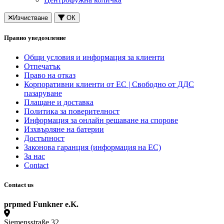
Изчистване
ОК
Правно уведомление
Общи условия и информация за клиенти
Отпечатък
Право на отказ
Корпоративни клиенти от ЕС | Свободно от ДДС
пазаруване
Плащане и доставка
Политика за поверителност
Информация за онлайн решаване на спорове
Изхвърляне на батерии
Достъпност
Законовa гаранция (информация на ЕС)
За нас
Contact
Contact us
prpmed Funkner e.K.
Siemensstraße 32