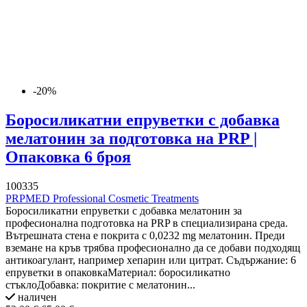
-20%
Боросиликатни епруветки с добавка
мелатонин за подготовка на PRP |
Опаковка 6 броя
100335
PRPMED Professional Cosmetic Treatments
Боросиликатни епруветки с добавка мелатонин за
професионална подготовка на PRP в специализирана среда.
Вътрешната стена е покрита с 0,0232 mg мелатонин. Преди
вземане на кръв трябва професионално да се добави подходящ
антикоагулант, например хепарин или цитрат. Съдържание: 6
епруветки в опаковкаМатериал: боросиликатно
стъклоДобавка: покритие с мелатонин...
наличен