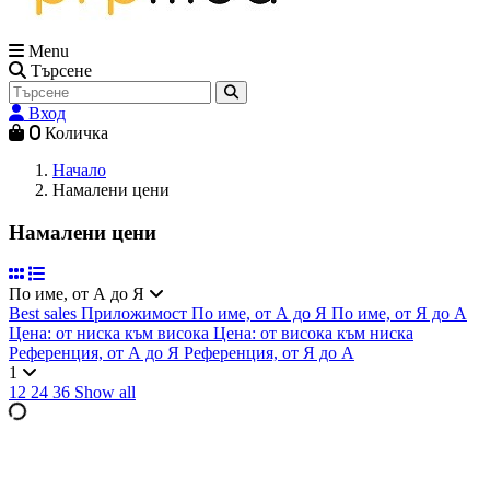
Menu
Търсене
Вход
0
Количка
Начало
Намалени цени
Намалени цени
По име, от А до Я
Best sales
Приложимост
По име, от А до Я
По име, от Я до А
Цена: от ниска към висока
Цена: от висока към ниска
Референция, от А до Я
Референция, от Я до А
1
12
24
36
Show all