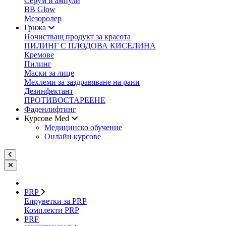
Серум и ампули
BB Glow
Мезоролер
Грижа
Почистващ продукт за красота
ПИЛИНГ С ПЛОДОВА КИСЕЛИНА
Кремове
Пилинг
Маски за лице
Мехлеми за заздравяване на рани
Дезинфектант
ПРОТИВОСТАРЕЕНЕ
Фаденлифтинг
Курсове Med
Медицинско обучение
Онлайн курсове
PRP
Епруветки за PRP
Комплекти PRP
PRF