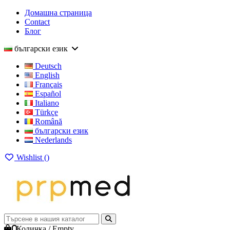
Домашна страница
Contact
Блог
български език
Deutsch
English
Français
Español
Italiano
Türkçe
Română
български език
Nederlands
Wishlist (
)
0
Количка
/
Empty