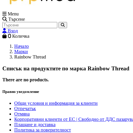
Menu
Търсене
Вход
0
Количка
Начало
Марки
Rainbow Thread
Списък на продуктите по марка Rainbow Thread
There are no products.
Правно уведомление
Общи условия и информация за клиенти
Отпечатък
Отмяна
Корпоративни клиенти от ЕС | Свободно от ДДС пазарув
Плащане и доставка
Политика за поверителност