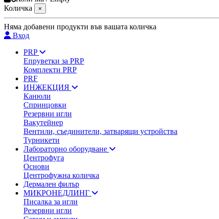
Количка
×
Няма добавени продукти във вашата количка
Вход
PRP
Епруветки за PRP
Комплекти PRP
PRF
ИНЖЕКЦИЯ
Канюли
Спринцовки
Резервни игли
Вакутейнер
Вентили, съединители, затварящи устройства
Турникети
Лабораторно оборудване
Центрофуга
Основи
Центрофужна количка
Дермален филър
МИКРОНЕДЛИНГ
Писалка за игли
Резервни игли