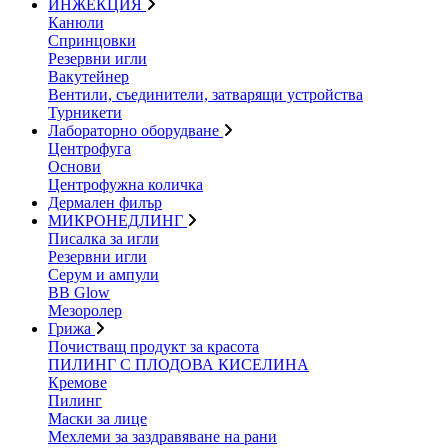
ИНЖЕКЦИЯ
Канюли
Спринцовки
Резервни игли
Вакутейнер
Вентили, съединители, затварящи устройства
Турникети
Лабораторно оборудване
Центрофуга
Основи
Центрофужна количка
Дермален филър
МИКРОНЕДЛИНГ
Писалка за игли
Резервни игли
Серум и ампули
BB Glow
Мезоролер
Грижа
Почистващ продукт за красота
ПИЛИНГ С ПЛОДОВА КИСЕЛИНА
Кремове
Пилинг
Маски за лице
Мехлеми за заздравяване на рани