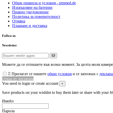
Общи правила и условия - prpmed.de
Изхвърляне на батерии
Правно уведомление
Политика за поверителност
Отмяна
Плащане и доставка
Follow us
Newsletter
Можете да се отпишете във всеки момент. За целта моля намере

Прилагат се нашите
общи условия
и се запознах с
деклара
Отказ от договора
You need to login or create account
×
Save products on your wishlist to buy them later or share with your fr
Имейл
Парола