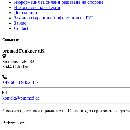
Информация за онлайн решаване на спорове
Изхвърляне на батерии
Достъпност
Законовa гаранция (информация на ЕС)
За нас
Contact
Contact us
prpmed Funkner e.K.
Siemensstraße 32
35440 Linden
+49 6043 9862 817
kontakt@prpmed.de
* важи за доставки в рамките на Германия, за сроковете за дост
Информация