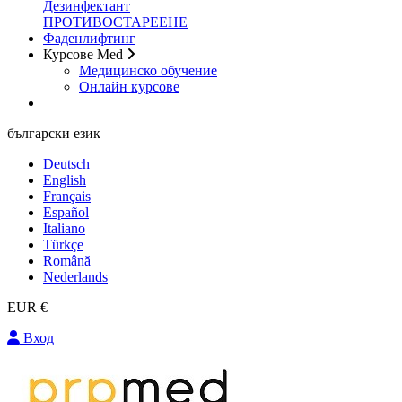
Дезинфектант
ПРОТИВОСТАРЕЕНЕ
Фаденлифтинг
Курсове Med
Медицинско обучение
Онлайн курсове
български език
Deutsch
English
Français
Español
Italiano
Türkçe
Română
Nederlands
EUR €
Вход