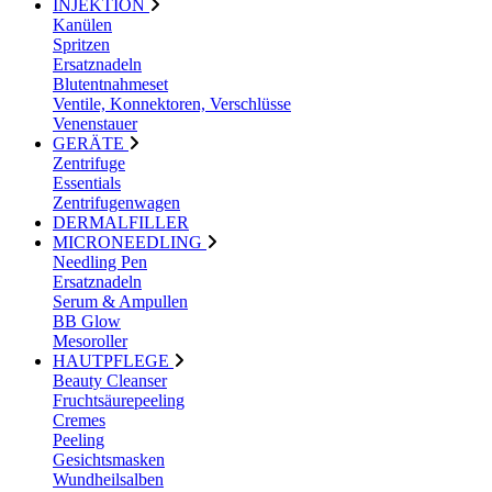
INJEKTION
Kanülen
Spritzen
Ersatznadeln
Blutentnahmeset
Ventile, Konnektoren, Verschlüsse
Venenstauer
GERÄTE
Zentrifuge
Essentials
Zentrifugenwagen
DERMALFILLER
MICRONEEDLING
Needling Pen
Ersatznadeln
Serum & Ampullen
BB Glow
Mesoroller
HAUTPFLEGE
Beauty Cleanser
Fruchtsäurepeeling
Cremes
Peeling
Gesichtsmasken
Wundheilsalben