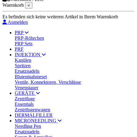
Warenkorb
×
Es befinden sich keine weiteren Artikel in Ihrem Warenkorb
Anmelden
PRP
PRP-Röhrchen
PRP Sets
PRF
INJEKTION
Kanülen
Spritzen
Ersatznadeln
Blutentnahmeset
Ventile, Konnektoren, Verschlüsse
Venenstauer
GERÄTE
Zentrifuge
Essentials
Zentrifugenwagen
DERMALFILLER
MICRONEEDLING
Needling Pen
Ersatznadeln