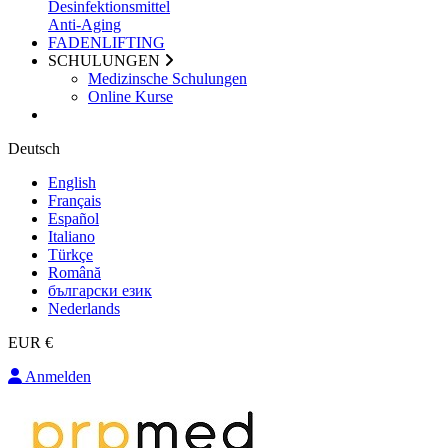
Desinfektionsmittel
Anti-Aging
FADENLIFTING
SCHULUNGEN
Medizinsche Schulungen
Online Kurse
Deutsch
English
Français
Español
Italiano
Türkçe
Română
български език
Nederlands
EUR €
Anmelden