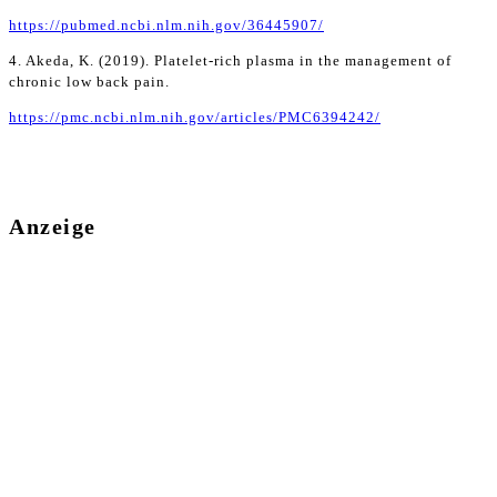
https://pubmed.ncbi.nlm.nih.gov/36445907/
4. Akeda, K. (2019). Platelet-rich plasma in the management of
chronic low back pain.
https://pmc.ncbi.nlm.nih.gov/articles/PMC6394242/
Anzeige