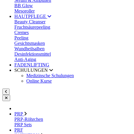
Serum & Ampullen
BB Glow
Mesoroller
HAUTPFLEGE
Beauty Cleanser
Fruchtsäurepeeling
Cremes
Peeling
Gesichtsmasken
Wundheilsalben
Desinfektionsmittel
Anti-Aging
FADENLIFTING
SCHULUNGEN
Medizinsche Schulungen
Online Kurse
PRP
PRP-Röhrchen
PRP Sets
PRF