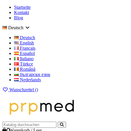
Startseite
Kontakt
Blog
Deutsch
Deutsch
English
Français
Español
Italiano
Türkçe
Română
български език
Nederlands
Wunschzettel (
)
0
Warenkorb
/
Leer