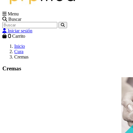
Menu
Buscar
Iniciar sesión
0
Carrito
Inicio
Cura
Cremas
Cremas