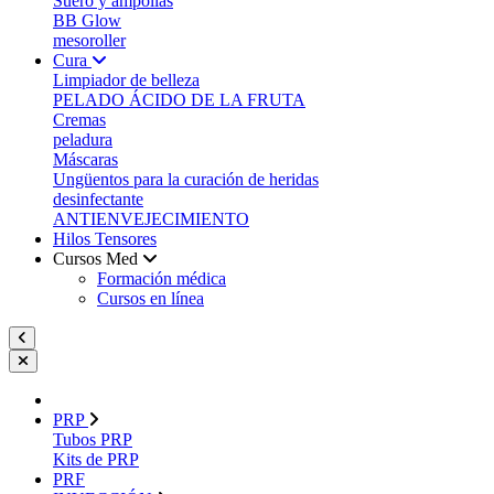
Suero y ampollas
BB Glow
mesoroller
Cura
Limpiador de belleza
PELADO ÁCIDO DE LA FRUTA
Cremas
peladura
Máscaras
Ungüentos para la curación de heridas
desinfectante
ANTIENVEJECIMIENTO
Hilos Tensores
Cursos Med
Formación médica
Cursos en línea
PRP
Tubos PRP
Kits de PRP
PRF