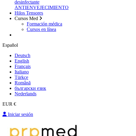
desinfectante
ANTIENVEJECIMIENTO
Hilos Tensores
Cursos Med
Formación médica
Cursos en línea
Español
Deutsch
English
Français
Italiano
Türkçe
Română
български език
Nederlands
EUR €
Iniciar sesión