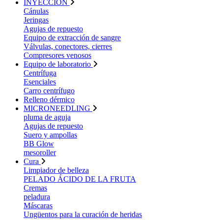
INYECCIÓN
Cánulas
Jeringas
Agujas de repuesto
Equipo de extracción de sangre
Válvulas, conectores, cierres
Compresores venosos
Equipo de laboratorio
Centrífuga
Esenciales
Carro centrífugo
Relleno dérmico
MICRONEEDLING
pluma de aguja
Agujas de repuesto
Suero y ampollas
BB Glow
mesoroller
Cura
Limpiador de belleza
PELADO ÁCIDO DE LA FRUTA
Cremas
peladura
Máscaras
Ungüentos para la curación de heridas