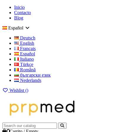
Inicio
Contacto
Blog
Español
Deutsch
English
Français
Español
Italiano
Türkçe
Română
български език
Nederlands
Wishlist (
)
0
Carrito
/
Empty