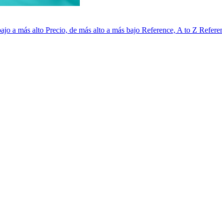
bajo a más alto
Precio, de más alto a más bajo
Reference, A to Z
Refere