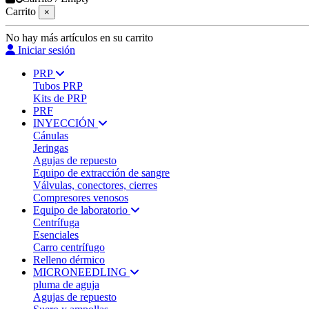
Carrito
×
No hay más artículos en su carrito
Iniciar sesión
PRP
Tubos PRP
Kits de PRP
PRF
INYECCIÓN
Cánulas
Jeringas
Agujas de repuesto
Equipo de extracción de sangre
Válvulas, conectores, cierres
Compresores venosos
Equipo de laboratorio
Centrífuga
Esenciales
Carro centrífugo
Relleno dérmico
MICRONEEDLING
pluma de aguja
Agujas de repuesto