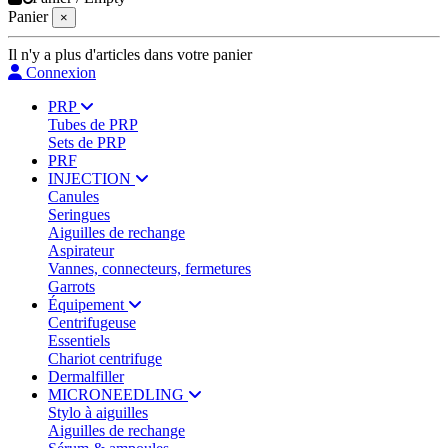
Panier
×
Il n'y a plus d'articles dans votre panier
Connexion
PRP
Tubes de PRP
Sets de PRP
PRF
INJECTION
Canules
Seringues
Aiguilles de rechange
Aspirateur
Vannes, connecteurs, fermetures
Garrots
Équipement
Centrifugeuse
Essentiels
Chariot centrifuge
Dermalfiller
MICRONEEDLING
Stylo à aiguilles
Aiguilles de rechange