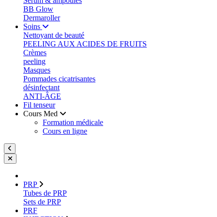
Sérum & ampoules
BB Glow
Dermaroller
Soins
Nettoyant de beauté
PEELING AUX ACIDES DE FRUITS
Crèmes
peeling
Masques
Pommades cicatrisantes
désinfectant
ANTI-ÂGE
Fil tenseur
Cours Med
Formation médicale
Cours en ligne
PRP
Tubes de PRP
Sets de PRP
PRF