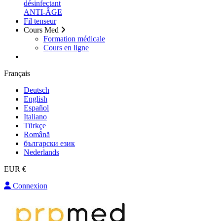
désinfectant
ANTI-ÂGE
Fil tenseur
Cours Med
Formation médicale
Cours en ligne
Français
Deutsch
English
Español
Italiano
Türkçe
Română
български език
Nederlands
EUR €
Connexion