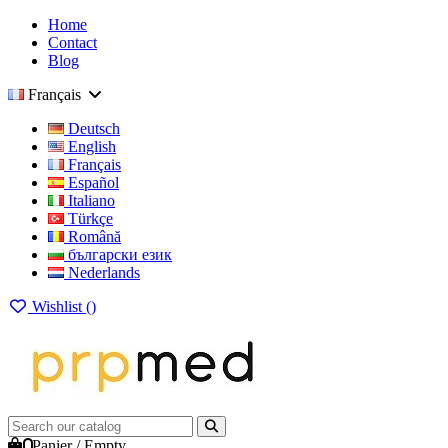
Home
Contact
Blog
Français
Deutsch
English
Français
Español
Italiano
Türkçe
Română
български език
Nederlands
Wishlist (
)
0
Panier
/
Empty