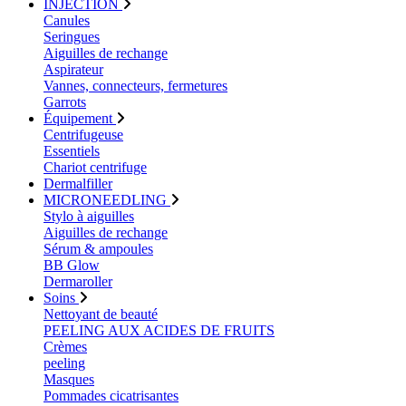
INJECTION
Canules
Seringues
Aiguilles de rechange
Aspirateur
Vannes, connecteurs, fermetures
Garrots
Équipement
Centrifugeuse
Essentiels
Chariot centrifuge
Dermalfiller
MICRONEEDLING
Stylo à aiguilles
Aiguilles de rechange
Sérum & ampoules
BB Glow
Dermaroller
Soins
Nettoyant de beauté
PEELING AUX ACIDES DE FRUITS
Crèmes
peeling
Masques
Pommades cicatrisantes