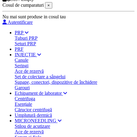
Cosul de cumparaturi
×
Nu mai sunt produse in cosul tau
Autentificare
PRP
Tuburi PRP
Seturi PRP
PRF
INJECȚIE
Canule
Seringi
Ace de rezervă
Set de colectare a sângelui
Supape, conectori, dispozitive de închidere
Garouri
Echipament de laborator
Centrifuga
Esențiale
Cărucior centrifugă
Umplutură dermică
MICRONEEDLING
Stilou de acutizare
Ace de rezervă