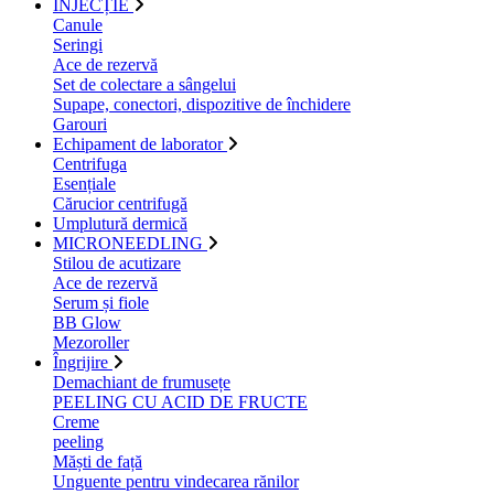
INJECȚIE
Canule
Seringi
Ace de rezervă
Set de colectare a sângelui
Supape, conectori, dispozitive de închidere
Garouri
Echipament de laborator
Centrifuga
Esențiale
Cărucior centrifugă
Umplutură dermică
MICRONEEDLING
Stilou de acutizare
Ace de rezervă
Serum și fiole
BB Glow
Mezoroller
Îngrijire
Demachiant de frumusețe
PEELING CU ACID DE FRUCTE
Creme
peeling
Măști de față
Unguente pentru vindecarea rănilor