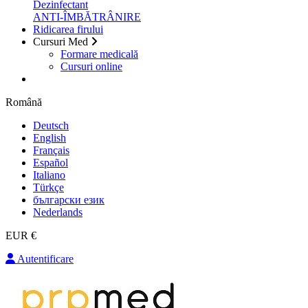
Dezinfectant
ANTI-ÎMBĂTRÂNIRE
Ridicarea firului
Cursuri Med
Formare medicală
Cursuri online
Română
Deutsch
English
Français
Español
Italiano
Türkçe
български език
Nederlands
EUR €
Autentificare