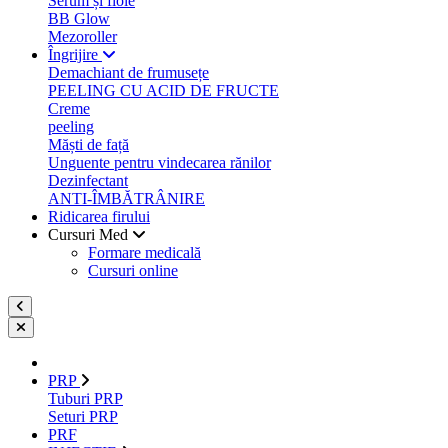
Serum și fiole
BB Glow
Mezoroller
Îngrijire
Demachiant de frumusețe
PEELING CU ACID DE FRUCTE
Creme
peeling
Măști de față
Unguente pentru vindecarea rănilor
Dezinfectant
ANTI-ÎMBĂTRÂNIRE
Ridicarea firului
Cursuri Med
Formare medicală
Cursuri online
PRP
Tuburi PRP
Seturi PRP
PRF