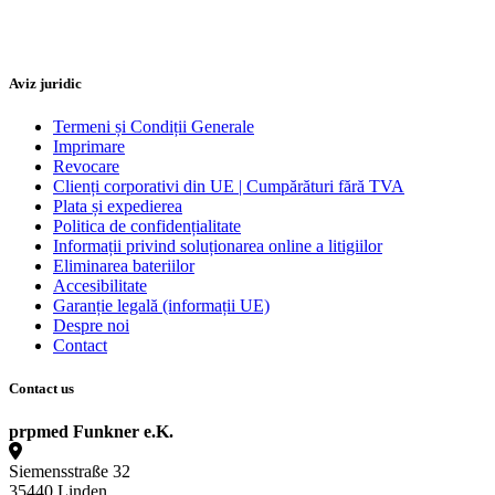
Aviz juridic
Termeni și Condiții Generale
Imprimare
Revocare
Clienți corporativi din UE | Cumpărături fără TVA
Plata și expedierea
Politica de confidențialitate
Informații privind soluționarea online a litigiilor
Eliminarea bateriilor
Accesibilitate
Garanție legală (informații UE)
Despre noi
Contact
Contact us
prpmed Funkner e.K.
Siemensstraße 32
35440 Linden