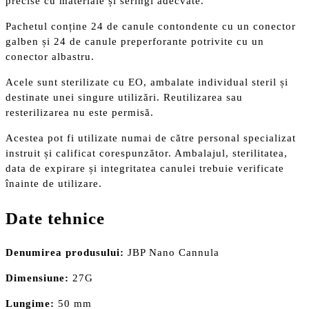
precise cu materiale și seringi adecvate.
Pachetul conține 24 de canule contondente cu un conector
galben și 24 de canule preperforante potrivite cu un
conector albastru.
Acele sunt sterilizate cu EO, ambalate individual steril și
destinate unei singure utilizări. Reutilizarea sau
resterilizarea nu este permisă.
Acestea pot fi utilizate numai de către personal specializat
instruit și calificat corespunzător. Ambalajul, sterilitatea,
data de expirare și integritatea canulei trebuie verificate
înainte de utilizare.
Date tehnice
Denumirea produsului:
JBP Nano Cannula
Dimensiune:
27G
Lungime:
50 mm