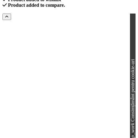
Product added to compare.
Consimțământ pentru cookie-uri
group_work