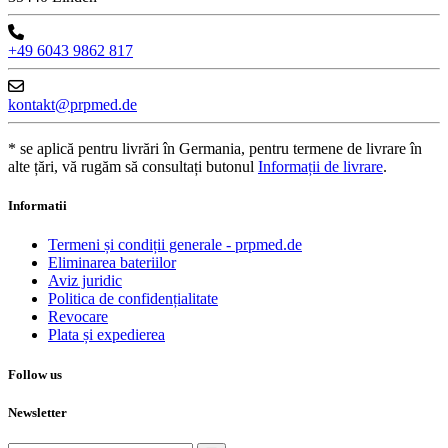
+49 6043 9862 817
kontakt@prpmed.de
* se aplică pentru livrări în Germania, pentru termene de livrare în
alte țări, vă rugăm să consultați butonul
Informații de livrare
.
Informatii
Termeni și condiții generale - prpmed.de
Eliminarea bateriilor
Aviz juridic
Politica de confidențialitate
Revocare
Plata și expedierea
Follow us
Newsletter