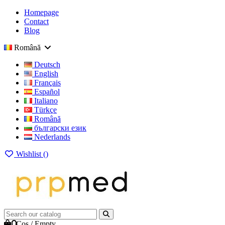
Homepage
Contact
Blog
Română
Deutsch
English
Français
Español
Italiano
Türkçe
Română
български език
Nederlands
Wishlist (
)
0
Cos
/
Empty