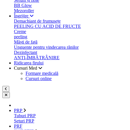
Serum și fiole
BB Glow
Mezoroller
Îngrijire
Demachiant de frumusețe
PEELING CU ACID DE FRUCTE
Creme
peeling
Măști de față
Unguente pentru vindecarea rănilor
Dezinfectant
ANTI-ÎMBĂTRÂNIRE
Ridicarea firului
Cursuri Med
Formare medicală
Cursuri online
PRP
Tuburi PRP
Seturi PRP
PRF