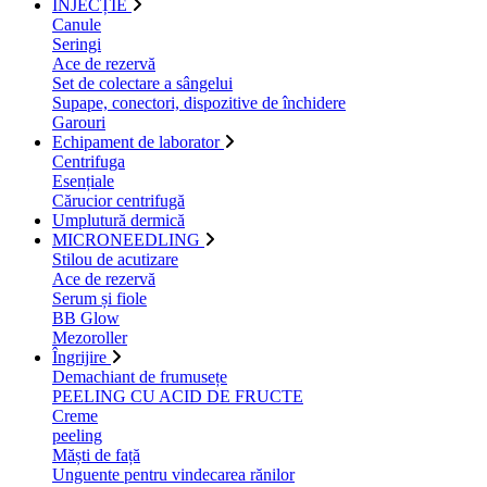
INJECȚIE
Canule
Seringi
Ace de rezervă
Set de colectare a sângelui
Supape, conectori, dispozitive de închidere
Garouri
Echipament de laborator
Centrifuga
Esențiale
Cărucior centrifugă
Umplutură dermică
MICRONEEDLING
Stilou de acutizare
Ace de rezervă
Serum și fiole
BB Glow
Mezoroller
Îngrijire
Demachiant de frumusețe
PEELING CU ACID DE FRUCTE
Creme
peeling
Măști de față
Unguente pentru vindecarea rănilor