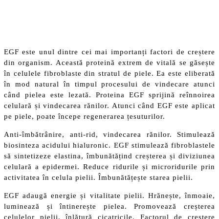
EGF este unul dintre cei mai importanți factori de creștere
din organism. Această proteină extrem de vitală se găsește
în celulele fibroblaste din stratul de piele. Ea este eliberată
în mod natural în timpul procesului de vindecare atunci
când pielea este lezată. Proteina EGF sprijină reînnoirea
celulară și vindecarea rănilor. Atunci când EGF este aplicat
pe piele, poate începe regenerarea țesuturilor.
Anti-îmbătrânire, anti-rid, vindecarea rănilor. Stimulează
biosinteza acidului hialuronic. EGF stimulează fibroblastele
să sintetizeze elastina, îmbunătățind creșterea și diviziunea
celulară a epidermei. Reduce ridurile și microridurile prin
activitatea în celula pielii. Îmbunătățește starea pielii.
EGF adaugă energie și vitalitate pielii. Hrănește, înmoaie,
luminează și întinerește pielea. Promovează creșterea
celulelor pielii, înlătură cicatricile. Factorul de creștere