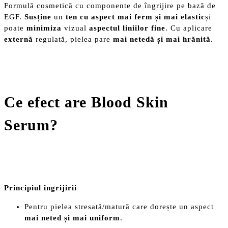
Formulă cosmetică cu componente de îngrijire pe bază de
EGF.
Susține
un
ten cu aspect mai ferm și mai elastic
și
poate
minimiza
vizual
aspectul liniilor fine
. Cu aplicare
externă
regulată, pielea pare
mai netedă și mai hrănită
.
Ce efect are Blood Skin
Serum?
Principiul îngrijirii
Pentru pielea stresată/matură care dorește un aspect
mai neted și mai uniform
.