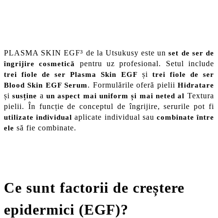
PLASMA SKIN EGF³ de la Utsukusy este un
set de ser de
pentru uz profesional. Setul include
îngrijire cosmetică
și
trei fiole de ser Plasma Skin EGF
trei fiole de ser
. Formulările oferă pielii
Blood Skin EGF Serum
Hidratare
și
a
Textura
susține
un aspect mai uniform și mai neted al
pielii. În funcție de conceptul de îngrijire, serurile pot fi
aplicate individual sau
utilizate individual
combinate între
să fie combinate.
ele
Ce sunt factorii de creștere
epidermici (EGF)?