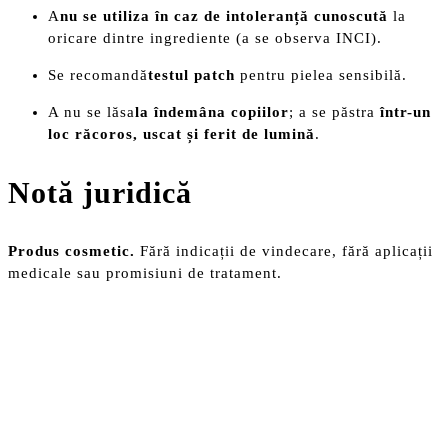
A
nu se utiliza în caz de intoleranță cunoscută
la
oricare dintre ingrediente (a se observa INCI).
Se recomandă
testul patch
pentru pielea sensibilă.
A nu se lăsa
la îndemâna copiilor
; a se păstra
într-un
loc răcoros, uscat și ferit de lumină
.
Notă juridică
Produs cosmetic.
Fără indicații de vindecare, fără aplicații
medicale sau promisiuni de tratament.