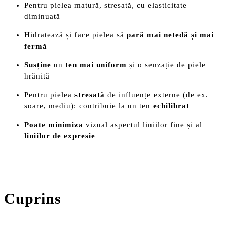
Pentru pielea matură, stresată, cu elasticitate
diminuată
Hidratează și face pielea să
pară mai netedă și mai
fermă
Susține
un
ten mai uniform
și o senzație de piele
hrănită
Pentru pielea
stresată
de influențe externe (de ex.
soare, mediu): contribuie la un ten
echilibrat
Poate
minimiza
vizual aspectul liniilor fine și al
liniilor de expresie
Cuprins