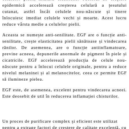
epidermică accelerează creșterea celulară a țesutului
cutanat, astfel încât celulele nou-născute și tinere
înlocuiesc imediat celulele vechi și moarte. Acest lucru
reduce vârsta medie a celulelor pielii.
Aceasta se numește anti-senilitate. EGF are o funcție anti-
senilitate, crește elasticitatea pielii sănătoase și vindecarea
rănilor. De asemenea, are o funcție antiinflamatoare,
previne acneea, depunerile anormale de pigment în piele și
cicatricile. EGF accelerează producția de celule nou-
născute pentru a înlocui celulele originale, pentru a reduce
nivelul melaninei și al melanocitelor, ceea ce permite EGF
să ilumineze pielea.
EGF este, de asemenea, excelent pentru vindecarea acneei.
Este deosebit de util în reducerea inflamației chisturilor.
Un proces de purificare complex și eficient este utilizat
pentru a extrage factori de creștere de calitate excelentă, cu