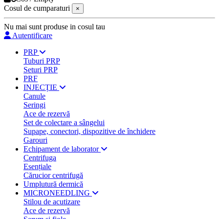
Cosul de cumparaturi
×
Nu mai sunt produse in cosul tau
Autentificare
PRP
Tuburi PRP
Seturi PRP
PRF
INJECȚIE
Canule
Seringi
Ace de rezervă
Set de colectare a sângelui
Supape, conectori, dispozitive de închidere
Garouri
Echipament de laborator
Centrifuga
Esențiale
Cărucior centrifugă
Umplutură dermică
MICRONEEDLING
Stilou de acutizare
Ace de rezervă