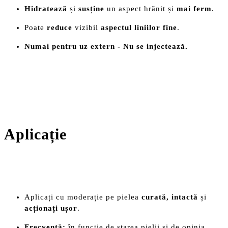
Hidratează
și
susține
un aspect hrănit și
mai ferm
.
Poate
reduce
vizibil
aspectul liniilor fine
.
Numai pentru uz extern - Nu se injectează.
Aplicație
Aplicați cu moderație pe pielea
curată, intactă
și
acționați ușor
.
Frecvență:
în funcție de starea pielii și de opinia