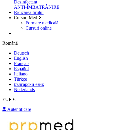
Dezinfectant
ANTI-ÎMBĂTRÂNIRE
Ridicarea firului
Cursuri Med
Formare medicală
Cursuri online
Română
Deutsch
English
Français
Español
Italiano
Türkçe
български език
Nederlands
EUR €
Autentificare