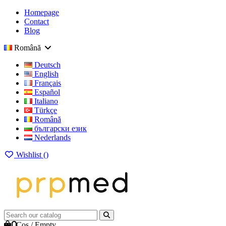
Homepage
Contact
Blog
Română
Deutsch
English
Français
Español
Italiano
Türkçe
Română
български език
Nederlands
Wishlist (
)
0
Cos
/
Empty