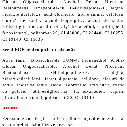
Glucan Oligosaccharide, Alcohol Denat, Nicotiana
Benthamiana Hexapeptide-40, H-Polypeptide-76, algină,
hidroxietilceluloză, acid clorhidric, trometamină, celuloză,
clorură de sodiu, alcool izopropilic, acetat de sodiu,
etilhexilglicerină, acid citric, 1,2-hexanediol, caprililglicol,
fenoxietanol, polisorbat-20, CI 42090, CI 28440, CI 16255,
CI 19140, CI 16035
Serul EGF pentru piele de plasmă:
Aqua (apă), Biosaccharide GUM-4, Propanediol, Alpha-
Glucan Oligosaccharide, Alcohol Denat, Nicotiana
Benthamiana SH-Polipeptide-45, algină,
hidroxietilceluloză, fosfat dipotasic, celuloză, clorură de
sodiu, acetat de sodiu, alcool izopropilic, acid citric, fosfat
de potasiu, etilhexilglicerină, 1,2-hexanediol, caprilil
glicol, fenoxietanol, polisorbat-20, CI 19140
Atenție!
Persoanele cu alergii la oricare dintre ingredientele de mai
sus nu trebuie să utilizeze acest ser.