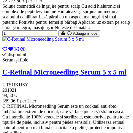
22.773,80 € per Liter
Soluție cosmetică de îngrijire pentru scalp Cu acid hialuronic și
complex de peptide/vitamine Hidratează și sprijină un mediu al
scalpului echilibrat Lasă părul cu un aspect mai îngrijit și mai
puternic Potrivită pentru femei și bărbați Aplicare: uz extern pe scalp
curat și integru; masați ușor Nu este destinată...
Adauga in cos
disponibil
Serum și fiole
C-Retinal Microneedling Serum 5 x 5 ml
UTSUKUSY
201021
99,50 €
359,96 € per Liter
C-RETINAL Microneedling Serum este un cocktail anti-foto-
îmbătrânire extrem de eficient, care vă face pielea să strălucească.
Cu ingrediente 100% vegetale și sterilizate, este potrivit pentru toate
tipurile de piele, inclusiv pentru pielea sensibilă. Utilizează retinal
natural pentru o mai bună elasticitate a pielii și protecție împotriva
radicalilor...