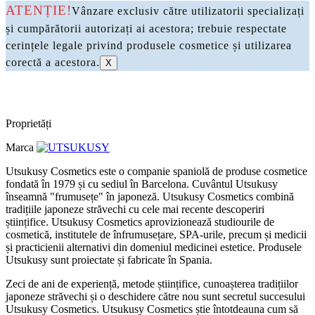
ATENȚIE!
Vânzare exclusiv către utilizatorii specializați
și cumpărătorii autorizați ai acestora; trebuie respectate
cerințele legale privind produsele cosmetice și utilizarea
corectă a acestora.
X
Proprietăți
Marca
Utsukusy Cosmetics este o companie spaniolă de produse cosmetice
fondată în 1979 și cu sediul în Barcelona. Cuvântul Utsukusy
înseamnă "frumusețe" în japoneză. Utsukusy Cosmetics combină
tradițiile japoneze străvechi cu cele mai recente descoperiri
științifice. Utsukusy Cosmetics aprovizionează studiourile de
cosmetică, institutele de înfrumusețare, SPA-urile, precum și medicii
și practicienii alternativi din domeniul medicinei estetice. Produsele
Utsukusy sunt proiectate și fabricate în Spania.
Zeci de ani de experiență, metode științifice, cunoașterea tradițiilor
japoneze străvechi și o deschidere către nou sunt secretul succesului
Utsukusy Cosmetics. Utsukusy Cosmetics știe întotdeauna cum să