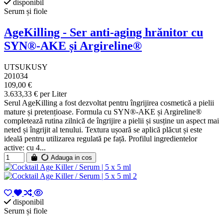
disponibil
Serum și fiole
AgeKilling - Ser anti-aging hrănitor cu
SYN®-AKE și Argireline®
UTSUKUSY
201034
109,00 €
3.633,33 € per Liter
Serul AgeKilling a fost dezvoltat pentru îngrijirea cosmetică a pielii
mature și pretențioase. Formula cu SYN®-AKE și Argireline®
completează rutina zilnică de îngrijire a pielii și susține un aspect mai
neted și îngrijit al tenului. Textura ușoară se aplică plăcut și este
ideală pentru utilizarea regulată pe față. Profilul ingredientelor
active: cu 4...
Adauga in cos
disponibil
Serum și fiole