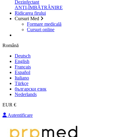
Dezinfectant
ANTI-ÎMBĂTRÂNIRE
Ridicarea firului
Cursuri Med
Formare medicală
Cursuri online
Română
Deutsch
English
Français
Español
Italiano
Türkçe
български език
Nederlands
EUR €
Autentificare