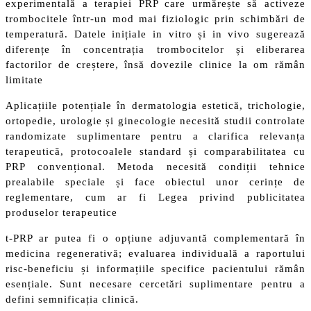
experimentală a terapiei PRP care urmărește să activeze
trombocitele într-un mod mai fiziologic prin schimbări de
temperatură. Datele inițiale in vitro și in vivo sugerează
diferențe în concentrația trombocitelor și eliberarea
factorilor de creștere, însă dovezile clinice la om rămân
limitate
Aplicațiile potențiale în dermatologia estetică, trichologie,
ortopedie, urologie și ginecologie necesită studii controlate
randomizate suplimentare pentru a clarifica relevanța
terapeutică, protocoalele standard și comparabilitatea cu
PRP convențional. Metoda necesită condiții tehnice
prealabile speciale și face obiectul unor cerințe de
reglementare, cum ar fi Legea privind publicitatea
produselor terapeutice
t-PRP ar putea fi o opțiune adjuvantă complementară în
medicina regenerativă; evaluarea individuală a raportului
risc-beneficiu și informațiile specifice pacientului rămân
esențiale. Sunt necesare cercetări suplimentare pentru a
defini semnificația clinică.