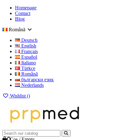
Homepage
Contact
Blog
Română
Deutsch
English
Français
Español
Italiano
Türkçe
Română
български език
Nederlands
Wishlist (
)
0
Cos
/
Empty