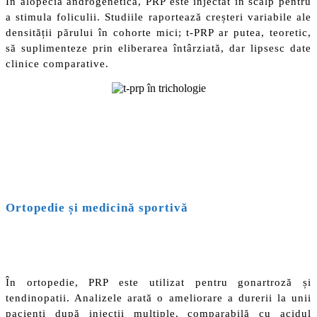
În alopecia androgenetică, PRP este injectat în scalp pentru
a stimula foliculii. Studiile raportează creșteri variabile ale
densității părului în cohorte mici; t-PRP ar putea, teoretic,
să suplimenteze prin eliberarea întârziată, dar lipsesc date
clinice comparative.
Ortopedie și medicină sportivă
În ortopedie, PRP este utilizat pentru gonartroză și
tendinopatii. Analizele arată o ameliorare a durerii la unii
pacienți după injecții multiple, comparabilă cu acidul