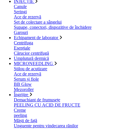
INJECȚIE
Canule
Seringi
Ace de rezervă
Set de colectare a sângelui
Supape, conectori, dispozitive de închidere
Garouri
Echipament de laborator
Centrifuga
Esențiale
Cărucior centrifugă
Umplutură dermică
MICRONEEDLING
Stilou de acutizare
Ace de rezervă
Serum și fiole
BB Glow
Mezoroller
Îngrijire
Demachiant de frumusețe
PEELING CU ACID DE FRUCTE
Creme
peeling
Măști de față
Unguente pentru vindecarea rănilor