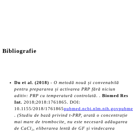
Bibliografie
Du et al. (2018)
-
O metodă nouă și convenabilă
pentru prepararea și activarea PRP fără niciun
aditiv: PRP cu temperatură controlată
. .
Biomed Res
Int.
2018;2018:1761865. DOI:
10.1155/2018/1761865
pubmed.ncbi.nlm.nih.gov
pubmed
.
(Studiu de bază privind t-PRP, arată o concentrație
mai mare de trombocite, nu este necesară adăugarea
de CaCl₂, eliberarea lentă de GF și vindecarea