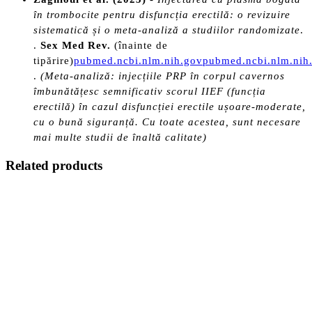
în trombocite pentru disfuncția erectilă: o revizuire
sistematică și o meta-analiză a studiilor randomizate
.
.
Sex Med Rev.
(înainte de
tipărire)
pubmed.ncbi.nlm.nih.gov
pubmed.ncbi.nlm.nih
.
(Meta-analiză: injecțiile PRP în corpul cavernos
îmbunătățesc semnificativ scorul IIEF (funcția
erectilă) în cazul disfuncției erectile ușoare-moderate,
cu o bună siguranță. Cu toate acestea, sunt necesare
mai multe studii de înaltă calitate)
Related products