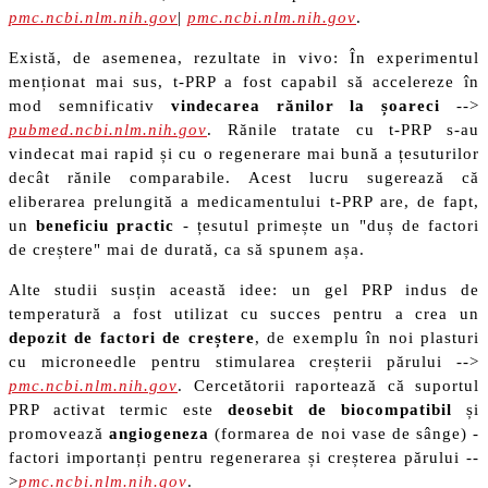
pmc.ncbi.nlm.nih.gov
|
pmc.ncbi.nlm.nih.gov
.
Există, de asemenea, rezultate in vivo: În experimentul
menționat mai sus, t-PRP a fost capabil să accelereze în
mod semnificativ
vindecarea rănilor la șoareci
-->
pubmed.ncbi.nlm.nih.gov
. Rănile tratate cu t-PRP s-au
vindecat mai rapid și cu o regenerare mai bună a țesuturilor
decât rănile comparabile. Acest lucru sugerează că
eliberarea prelungită a medicamentului t-PRP are, de fapt,
un
beneficiu practic
- țesutul primește un "duș de factori
de creștere" mai de durată, ca să spunem așa.
Alte studii susțin această idee: un gel PRP indus de
temperatură a fost utilizat cu succes pentru a crea un
depozit de factori de creștere
, de exemplu în noi plasturi
cu microneedle pentru stimularea creșterii părului -->
pmc.ncbi.nlm.nih.gov
. Cercetătorii raportează că suportul
PRP activat termic este
deosebit de biocompatibil
și
promovează
angiogeneza
(formarea de noi vase de sânge) -
factori importanți pentru regenerarea și creșterea părului --
>
pmc.ncbi.nlm.nih.gov
.