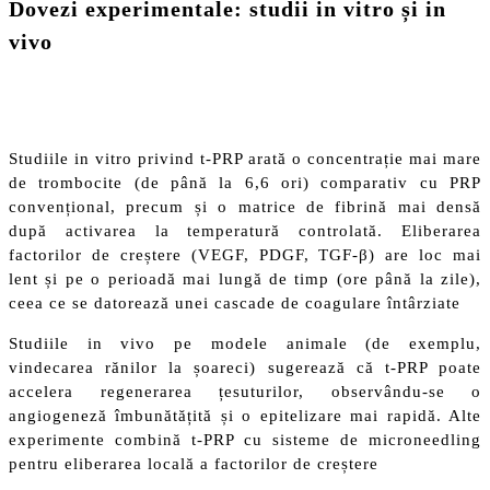
Dovezi experimentale: studii in vitro și in
vivo
Studiile in vitro privind t-PRP arată o concentrație mai mare
de trombocite (de până la 6,6 ori) comparativ cu PRP
convențional, precum și o matrice de fibrină mai densă
după activarea la temperatură controlată. Eliberarea
factorilor de creștere (VEGF, PDGF, TGF-β) are loc mai
lent și pe o perioadă mai lungă de timp (ore până la zile),
ceea ce se datorează unei cascade de coagulare întârziate
Studiile in vivo pe modele animale (de exemplu,
vindecarea rănilor la șoareci) sugerează că t-PRP poate
accelera regenerarea țesuturilor, observându-se o
angiogeneză îmbunătățită și o epitelizare mai rapidă. Alte
experimente combină t-PRP cu sisteme de microneedling
pentru eliberarea locală a factorilor de creștere