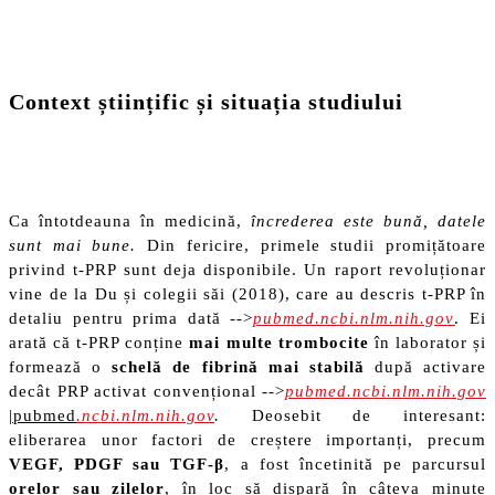
Context științific și situația studiului
Ca întotdeauna în medicină,
încrederea este bună, datele
sunt mai bune.
Din fericire, primele studii promițătoare
privind t-PRP sunt deja disponibile. Un raport revoluționar
vine de la Du și colegii săi (2018), care au descris t-PRP în
detaliu pentru prima dată -->
pubmed.ncbi.nlm.nih.gov
. Ei
arată că t-PRP conține
mai multe trombocite
în laborator și
formează o
schelă de fibrină mai stabilă
după activare
decât PRP activat convențional -->
pubmed.ncbi.nlm.nih.gov
|pubmed
.ncbi.nlm.nih.gov
.
Deosebit de interesant:
eliberarea unor factori de creștere importanți, precum
VEGF, PDGF sau TGF-β
, a fost încetinită pe parcursul
orelor sau zilelor
, în loc să dispară în câteva minute