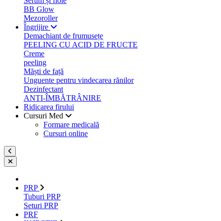
Serum și fiole
BB Glow
Mezoroller
Îngrijire
Demachiant de frumusețe
PEELING CU ACID DE FRUCTE
Creme
peeling
Măști de față
Unguente pentru vindecarea rănilor
Dezinfectant
ANTI-ÎMBĂTRÂNIRE
Ridicarea firului
Cursuri Med
Formare medicală
Cursuri online
PRP
Tuburi PRP
Seturi PRP
PRF