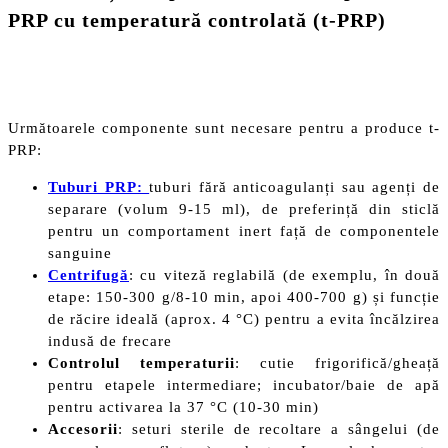
PRP cu temperatură controlată (t-PRP)
Următoarele componente sunt necesare pentru a produce t-
PRP:
Tuburi PRP:
tuburi fără anticoagulanți sau agenți de
separare (volum 9-15 ml), de preferință din sticlă
pentru un comportament inert față de componentele
sanguine
Centrifugă
: cu viteză reglabilă (de exemplu, în două
etape: 150-300 g/8-10 min, apoi 400-700 g) și funcție
de răcire ideală (aprox. 4 °C) pentru a evita încălzirea
indusă de frecare
Controlul temperaturii
: cutie frigorifică/gheață
pentru etapele intermediare; incubator/baie de apă
pentru activarea la 37 °C (10-30 min)
Accesorii
: seturi sterile de recoltare a sângelui (de