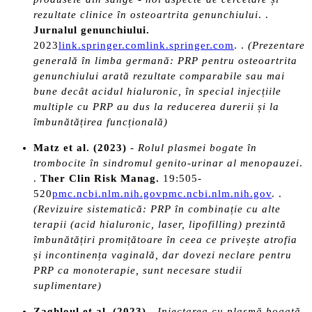
rezultate clinice în osteoartrita genunchiului
. .
Jurnalul genunchiului.
2023
link.springer.com
link.springer.com
. .
(Prezentare
generală în limba germană: PRP pentru osteoartrita
genunchiului arată rezultate comparabile sau mai
bune decât acidul hialuronic, în special injecțiile
multiple cu PRP au dus la reducerea durerii și la
îmbunătățirea funcțională)
Matz et al. (2023)
-
Rolul plasmei bogate în
trombocite în sindromul genito-urinar al menopauzei
.
.
Ther Clin Risk Manag.
19:505-
520
pmc.ncbi.nlm.nih.gov
pmc.ncbi.nlm.nih.gov
. .
(Revizuire sistematică: PRP în combinație cu alte
terapii (acid hialuronic, laser, lipofilling) prezintă
îmbunătățiri promițătoare în ceea ce privește atrofia
și incontinența vaginală, dar dovezi neclare pentru
PRP ca monoterapie, sunt necesare studii
suplimentare)
Zaghloul et al. (2023)
-
Injectarea cu plasmă bogată