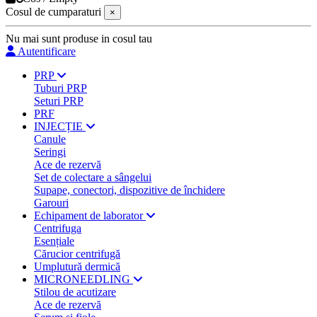
Cosul de cumparaturi
×
Nu mai sunt produse in cosul tau
Autentificare
PRP
Tuburi PRP
Seturi PRP
PRF
INJECȚIE
Canule
Seringi
Ace de rezervă
Set de colectare a sângelui
Supape, conectori, dispozitive de închidere
Garouri
Echipament de laborator
Centrifuga
Esențiale
Cărucior centrifugă
Umplutură dermică
MICRONEEDLING
Stilou de acutizare
Ace de rezervă