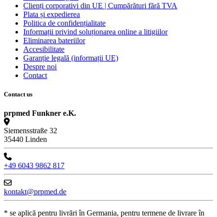
Clienți corporativi din UE | Cumpărături fără TVA
Plata și expedierea
Politica de confidențialitate
Informații privind soluționarea online a litigiilor
Eliminarea bateriilor
Accesibilitate
Garanție legală (informații UE)
Despre noi
Contact
Contact us
prpmed Funkner e.K.
Siemensstraße 32
35440 Linden
+49 6043 9862 817
kontakt@prpmed.de
* se aplică pentru livrări în Germania, pentru termene de livrare în