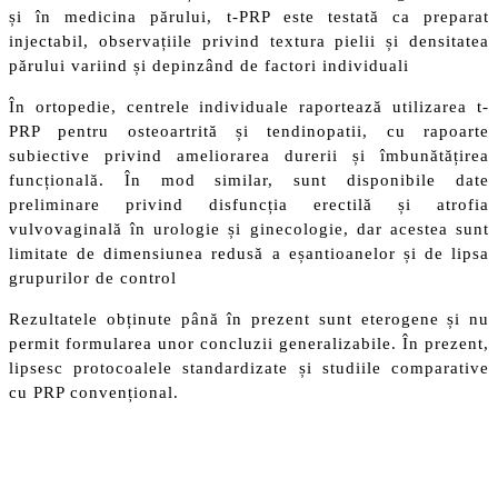
și în medicina părului, t-PRP este testată ca preparat
injectabil, observațiile privind textura pielii și densitatea
părului variind și depinzând de factori individuali
În ortopedie, centrele individuale raportează utilizarea t-
PRP pentru osteoartrită și tendinopatii, cu rapoarte
subiective privind ameliorarea durerii și îmbunătățirea
funcțională. În mod similar, sunt disponibile date
preliminare privind disfuncția erectilă și atrofia
vulvovaginală în urologie și ginecologie, dar acestea sunt
limitate de dimensiunea redusă a eșantioanelor și de lipsa
grupurilor de control
Rezultatele obținute până în prezent sunt eterogene și nu
permit formularea unor concluzii generalizabile. În prezent,
lipsesc protocoalele standardizate și studiile comparative
cu PRP convențional.