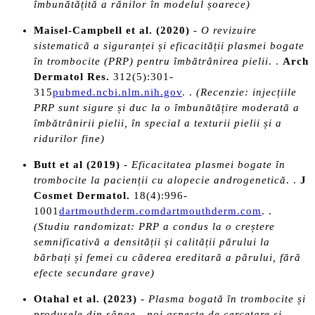
îmbunătățită a rănilor în modelul șoarece)
Maisel-Campbell et al. (2020)
-
O revizuire
sistematică a siguranței și eficacității plasmei bogate
în trombocite (PRP) pentru îmbătrânirea pielii
. .
Arch
Dermatol Res.
312(5):301-
315
pubmed.ncbi.nlm.nih.gov
. .
(Recenzie: injecțiile
PRP sunt sigure și duc la o îmbunătățire moderată a
îmbătrânirii pielii, în special a texturii pielii și a
ridurilor fine)
Butt et al (2019)
-
Eficacitatea plasmei bogate în
trombocite la pacienții cu alopecie androgenetică
. .
J
Cosmet Dermatol.
18(4):996-
1001
dartmouthderm.com
dartmouthderm.com
. .
(Studiu randomizat: PRP a condus la o creștere
semnificativă a densității și calității părului la
bărbați și femei cu căderea ereditară a părului, fără
efecte secundare grave)
Otahal et al. (2023)
-
Plasma bogată în trombocite și
produsele din sânge - noi aspecte de cercetare și