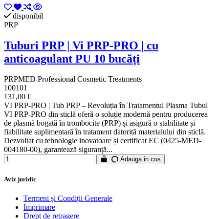
disponibil
PRP
Tuburi PRP | Vi PRP-PRO | cu
anticoagulant PU 10 bucăți
PRPMED Professional Cosmetic Treatments
100101
131,00 €
VI PRP-PRO | Tub PRP – Revoluția în Tratamentul Plasma Tubul
VI PRP-PRO din sticlă oferă o soluție modernă pentru producerea
de plasmă bogată în trombocite (PRP) și asigură o stabilitate și
fiabilitate suplimentară în tratament datorită materialului din sticlă.
Dezvoltat cu tehnologie inovatoare și certificat EC (0425-MED-
004180-00), garantează siguranță...
Adauga in cos
Aviz juridic
Termeni și Condiții Generale
Imprimare
Drept de retragere