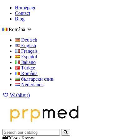
Homepage
Contact
Blog
Română
Deutsch
English
Français
Español
Italiano
Türkçe
Română
български език
Nederlands
Wishlist (
)
0
Cos
/
Empty