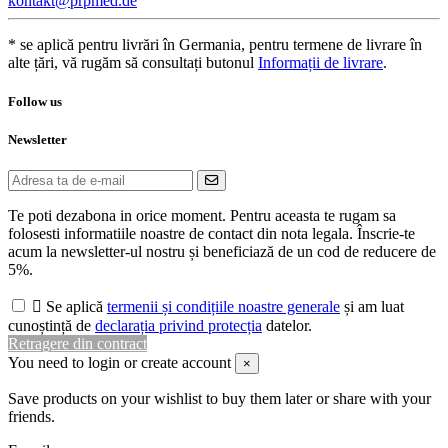
kontakt@prpmed.de
* se aplică pentru livrări în Germania, pentru termene de livrare în
alte țări, vă rugăm să consultați butonul
Informații de livrare
.
Follow us
Newsletter
Te poti dezabona in orice moment. Pentru aceasta te rugam sa
folosesti informatiile noastre de contact din nota legala. Înscrie-te
acum la newsletter-ul nostru și beneficiază de un cod de reducere de
5%.

Se aplică
termenii și condițiile noastre generale
și am luat
cunoștință de
declarația privind protecția
datelor.
Retragere din contract
You need to login or create account
×
Save products on your wishlist to buy them later or share with your
friends.