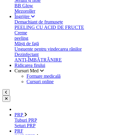
Serum și fiole
BB Glow
Mezoroller
Îngrijire
Demachiant de frumusețe
PEELING CU ACID DE FRUCTE
Creme
peeling
Măști de față
Unguente pentru vindecarea rănilor
Dezinfectant
ANTI-ÎMBĂTRÂNIRE
Ridicarea firului
Cursuri Med
Formare medicală
Cursuri online
PRP
Tuburi PRP
Seturi PRP
PRF