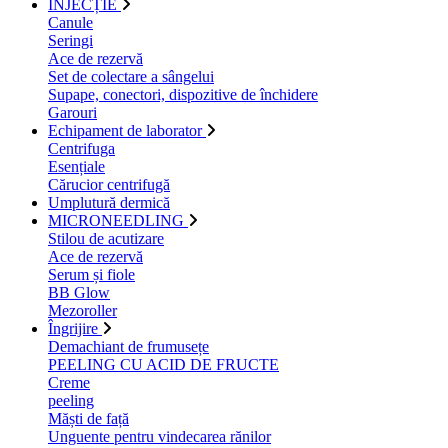
INJECȚIE
Canule
Seringi
Ace de rezervă
Set de colectare a sângelui
Supape, conectori, dispozitive de închidere
Garouri
Echipament de laborator
Centrifuga
Esențiale
Cărucior centrifugă
Umplutură dermică
MICRONEEDLING
Stilou de acutizare
Ace de rezervă
Serum și fiole
BB Glow
Mezoroller
Îngrijire
Demachiant de frumusețe
PEELING CU ACID DE FRUCTE
Creme
peeling
Măști de față
Unguente pentru vindecarea rănilor