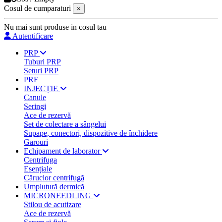
Cosul de cumparaturi
×
Nu mai sunt produse in cosul tau
Autentificare
PRP
Tuburi PRP
Seturi PRP
PRF
INJECȚIE
Canule
Seringi
Ace de rezervă
Set de colectare a sângelui
Supape, conectori, dispozitive de închidere
Garouri
Echipament de laborator
Centrifuga
Esențiale
Cărucior centrifugă
Umplutură dermică
MICRONEEDLING
Stilou de acutizare
Ace de rezervă