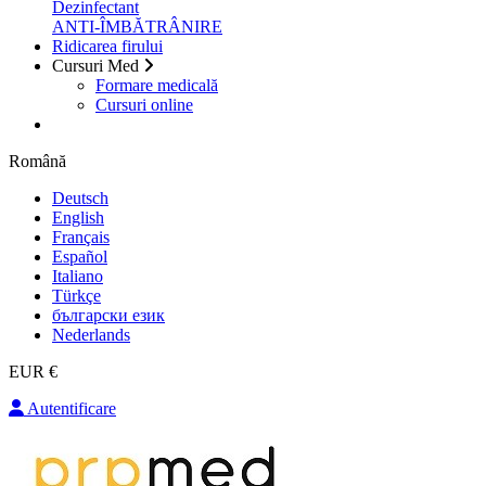
Dezinfectant
ANTI-ÎMBĂTRÂNIRE
Ridicarea firului
Cursuri Med
Formare medicală
Cursuri online
Română
Deutsch
English
Français
Español
Italiano
Türkçe
български език
Nederlands
EUR €
Autentificare