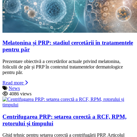
Melatonina și PRP: stadiul cercetării în tratamentele
pentru păr
Prezentare obiectivă a cercetărilor actuale privind melatonina,
foliculii de păr și PRP în contextul tratamentelor dermatologice
pentru păr.
Read more
News
4086 views
Centrifugarea PRP: setarea corectă a RCF, RPM,
rotorului și timpului
Ghid tehnic pentru setarea corectă a centrifugării PRP. Articolul