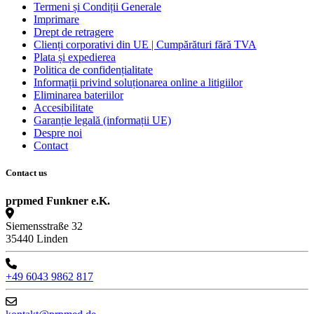
Termeni și Condiții Generale
Imprimare
Drept de retragere
Clienți corporativi din UE | Cumpărături fără TVA
Plata și expedierea
Politica de confidențialitate
Informații privind soluționarea online a litigiilor
Eliminarea bateriilor
Accesibilitate
Garanție legală (informații UE)
Despre noi
Contact
Contact us
prpmed Funkner e.K.
Siemensstraße 32
35440 Linden
+49 6043 9862 817