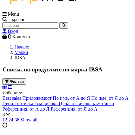
Menu
Търсене
Вход
0
Количка
Начало
Марки
IBSA
Списък на продуктите по марка IBSA
Филтър
Избери
Best sales
Приложимост
По име, от А до Я
По име, от Я до А
Цена: от ниска към висока
Цена: от висока към ниска
Референция, от А до Я
Референция, от Я до А
3
12
24
36
Show all