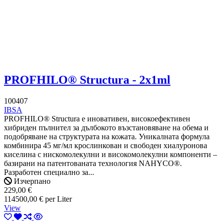
PROFHILO® Structura - 2x1ml
100407
IBSA
PROFHILO® Structura е иновативен, високоефективен
хибриден пълнител за дълбокото възстановяване на обема и
подобряване на структурата на кожата. Уникалната формула
комбинира 45 мг/мл крослинкован и свободен хиалуронова
киселина с нискомолекулни и високомолекулни компоненти –
базирани на патентованата технология NAHYCO®.
Разработен специално за...
Изчерпано
229,00 €
114500,00 € per Liter
View