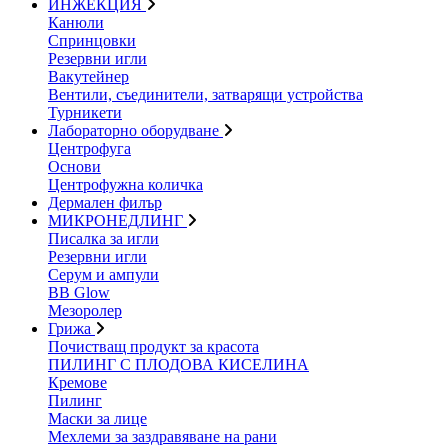
ИНЖЕКЦИЯ
Канюли
Спринцовки
Резервни игли
Вакутейнер
Вентили, съединители, затварящи устройства
Турникети
Лабораторно оборудване
Центрофуга
Основи
Центрофужна количка
Дермален филър
МИКРОНЕДЛИНГ
Писалка за игли
Резервни игли
Серум и ампули
BB Glow
Мезоролер
Грижа
Почистващ продукт за красота
ПИЛИНГ С ПЛОДОВА КИСЕЛИНА
Кремове
Пилинг
Маски за лице
Мехлеми за заздравяване на рани