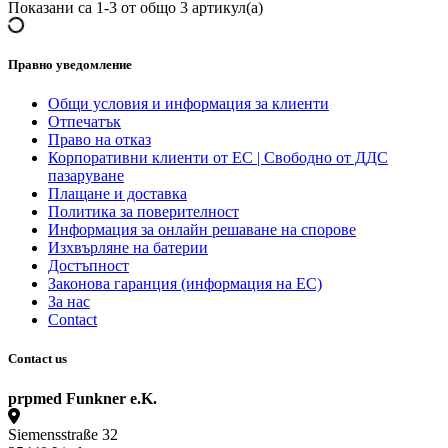
Показани са 1-3 от общо 3 артикул(а)
Правно уведомление
Общи условия и информация за клиенти
Отпечатък
Право на отказ
Корпоративни клиенти от ЕС | Свободно от ДДС
пазаруване
Плащане и доставка
Политика за поверителност
Информация за онлайн решаване на спорове
Изхвърляне на батерии
Достъпност
Законовa гаранция (информация на ЕС)
За нас
Contact
Contact us
prpmed Funkner e.K.
Siemensstraße 32