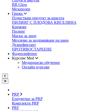
Серум и ампули
BB Glow
Мезоролер
Грижа
Почистващ продукт за красота
ПИЛИНГ С ПЛОДОВА КИСЕЛИНА
Кремове
Пилинг
Маски за лице
Мехлеми за заздравяване на рани
Дезинфектант
ПРОТИВОСТАРЕЕНЕ
Фаденлифтинг
Курсове Med
Медицинско обучение
Онлайн курсове
PRP
Епруветки за PRP
Комплекти PRP
PRF