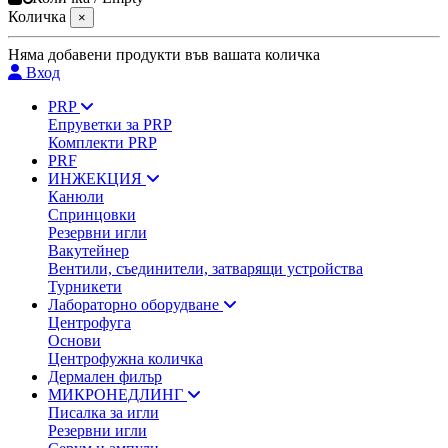
Количка
×
Няма добавени продукти във вашата количка
Вход
PRP
Епруветки за PRP
Комплекти PRP
PRF
ИНЖЕКЦИЯ
Канюли
Спринцовки
Резервни игли
Вакутейнер
Вентили, съединители, затварящи устройства
Турникети
Лабораторно оборудване
Центрофуга
Основи
Центрофужна количка
Дермален филър
МИКРОНЕДЛИНГ
Писалка за игли
Резервни игли