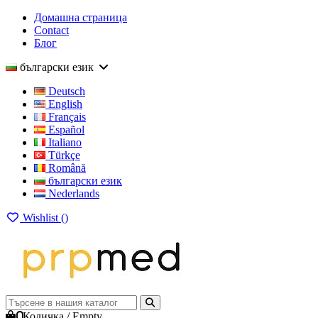
Домашна страница
Contact
Блог
български език
Deutsch
English
Français
Español
Italiano
Türkçe
Română
български език
Nederlands
Wishlist (
)
0
Количка
/
Empty