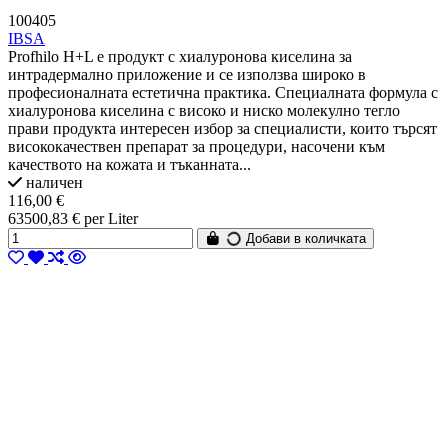
100405
IBSA
Profhilo H+L е продукт с хиалуронова киселина за
интрадермално приложение и се използва широко в
професионалната естетична практика. Специалната формула с
хиалуронова киселина с високо и ниско молекулно тегло
прави продукта интересен избор за специалисти, които търсят
висококачествен препарат за процедури, насочени към
качеството на кожата и тъканната...
наличен
116,00 €
63500,83 € per Liter
Добави в количката