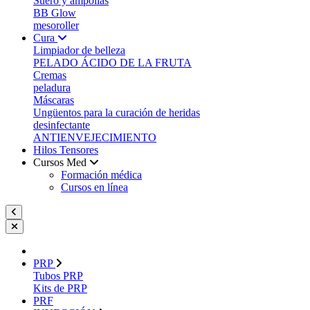
Suero y ampollas
BB Glow
mesoroller
Cura
Limpiador de belleza
PELADO ÁCIDO DE LA FRUTA
Cremas
peladura
Máscaras
Ungüentos para la curación de heridas
desinfectante
ANTIENVEJECIMIENTO
Hilos Tensores
Cursos Med
Formación médica
Cursos en línea
PRP
Tubos PRP
Kits de PRP
PRF