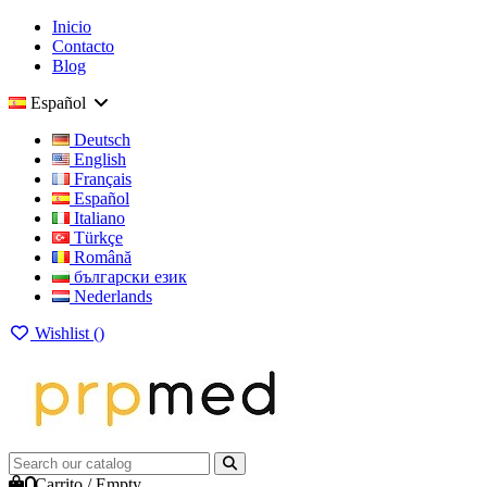
Inicio
Contacto
Blog
Español
Deutsch
English
Français
Español
Italiano
Türkçe
Română
български език
Nederlands
Wishlist (
)
0
Carrito
/
Empty