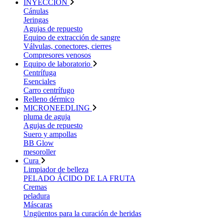
INYECCIÓN
Cánulas
Jeringas
Agujas de repuesto
Equipo de extracción de sangre
Válvulas, conectores, cierres
Compresores venosos
Equipo de laboratorio
Centrífuga
Esenciales
Carro centrífugo
Relleno dérmico
MICRONEEDLING
pluma de aguja
Agujas de repuesto
Suero y ampollas
BB Glow
mesoroller
Cura
Limpiador de belleza
PELADO ÁCIDO DE LA FRUTA
Cremas
peladura
Máscaras
Ungüentos para la curación de heridas