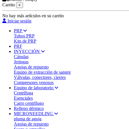
Carrito
×
No hay más artículos en su carrito
Iniciar sesión
PRP
Tubos PRP
Kits de PRP
PRF
INYECCIÓN
Cánulas
Jeringas
Agujas de repuesto
Equipo de extracción de sangre
Válvulas, conectores, cierres
Compresores venosos
Equipo de laboratorio
Centrífuga
Esenciales
Carro centrífugo
Relleno dérmico
MICRONEEDLING
pluma de aguja
Agujas de repuesto