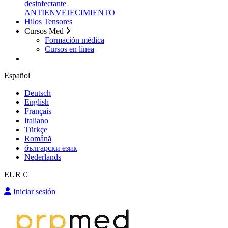
desinfectante
ANTIENVEJECIMIENTO
Hilos Tensores
Cursos Med
Formación médica
Cursos en línea
Español
Deutsch
English
Français
Italiano
Türkçe
Română
български език
Nederlands
EUR €
Iniciar sesión