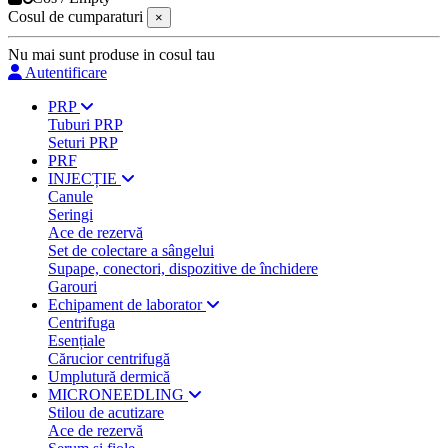
Cosul de cumparaturi
×
Nu mai sunt produse in cosul tau
Autentificare
PRP
Tuburi PRP
Seturi PRP
PRF
INJECȚIE
Canule
Seringi
Ace de rezervă
Set de colectare a sângelui
Supape, conectori, dispozitive de închidere
Garouri
Echipament de laborator
Centrifuga
Esențiale
Cărucior centrifugă
Umplutură dermică
MICRONEEDLING
Stilou de acutizare
Ace de rezervă