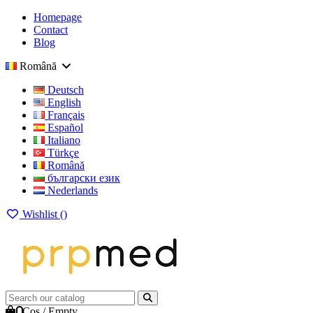
Homepage
Contact
Blog
Română
Deutsch
English
Français
Español
Italiano
Türkçe
Română
български език
Nederlands
Wishlist (
)
0
Cos
/
Empty