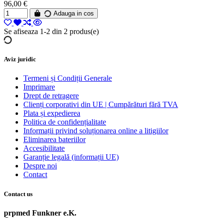
96,00 €
Adauga in cos
Se afiseaza 1-2 din 2 produs(e)
Aviz juridic
Termeni și Condiții Generale
Imprimare
Drept de retragere
Clienți corporativi din UE | Cumpărături fără TVA
Plata și expedierea
Politica de confidențialitate
Informații privind soluționarea online a litigiilor
Eliminarea bateriilor
Accesibilitate
Garanție legală (informații UE)
Despre noi
Contact
Contact us
prpmed Funkner e.K.