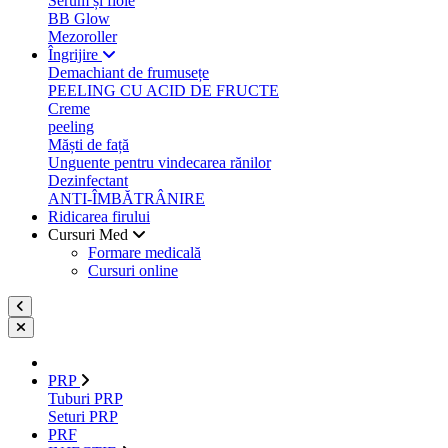
Serum și fiole
BB Glow
Mezoroller
Îngrijire
Demachiant de frumusețe
PEELING CU ACID DE FRUCTE
Creme
peeling
Măști de față
Unguente pentru vindecarea rănilor
Dezinfectant
ANTI-ÎMBĂTRÂNIRE
Ridicarea firului
Cursuri Med
Formare medicală
Cursuri online
PRP
Tuburi PRP
Seturi PRP
PRF