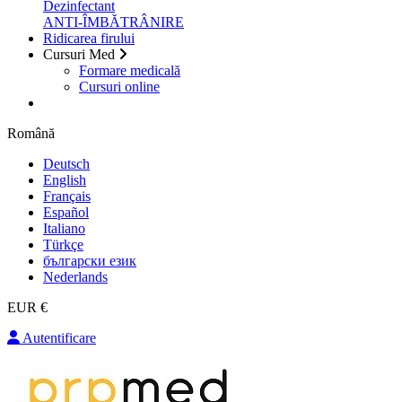
Dezinfectant
ANTI-ÎMBĂTRÂNIRE
Ridicarea firului
Cursuri Med
Formare medicală
Cursuri online
Română
Deutsch
English
Français
Español
Italiano
Türkçe
български език
Nederlands
EUR €
Autentificare