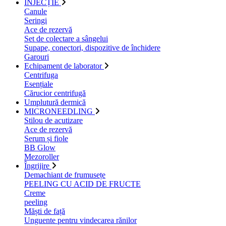
INJECȚIE
Canule
Seringi
Ace de rezervă
Set de colectare a sângelui
Supape, conectori, dispozitive de închidere
Garouri
Echipament de laborator
Centrifuga
Esențiale
Cărucior centrifugă
Umplutură dermică
MICRONEEDLING
Stilou de acutizare
Ace de rezervă
Serum și fiole
BB Glow
Mezoroller
Îngrijire
Demachiant de frumusețe
PEELING CU ACID DE FRUCTE
Creme
peeling
Măști de față
Unguente pentru vindecarea rănilor