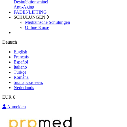
Desinfektionsmittel
Anti-Aging
FADENLIFTING
SCHULUNGEN
Medizinsche Schulungen
Online Kurse
Deutsch
English
Français
Español
Italiano
Türkçe
Română
български език
Nederlands
EUR €
Anmelden