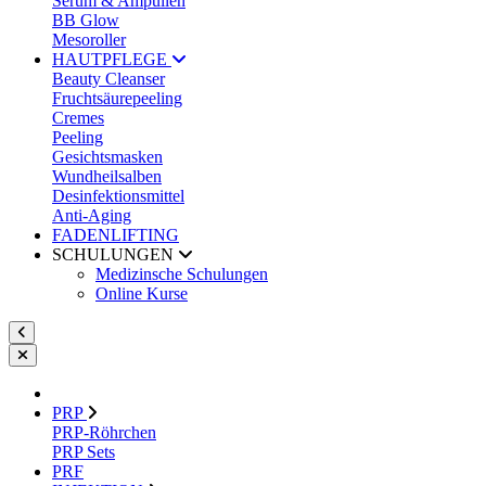
Serum & Ampullen
BB Glow
Mesoroller
HAUTPFLEGE
Beauty Cleanser
Fruchtsäurepeeling
Cremes
Peeling
Gesichtsmasken
Wundheilsalben
Desinfektionsmittel
Anti-Aging
FADENLIFTING
SCHULUNGEN
Medizinsche Schulungen
Online Kurse
PRP
PRP-Röhrchen
PRP Sets
PRF