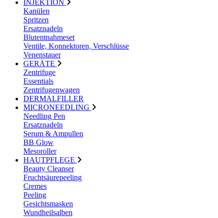
INJEKTION
Kanülen
Spritzen
Ersatznadeln
Blutentnahmeset
Ventile, Konnektoren, Verschlüsse
Venenstauer
GERÄTE
Zentrifuge
Essentials
Zentrifugenwagen
DERMALFILLER
MICRONEEDLING
Needling Pen
Ersatznadeln
Serum & Ampullen
BB Glow
Mesoroller
HAUTPFLEGE
Beauty Cleanser
Fruchtsäurepeeling
Cremes
Peeling
Gesichtsmasken
Wundheilsalben