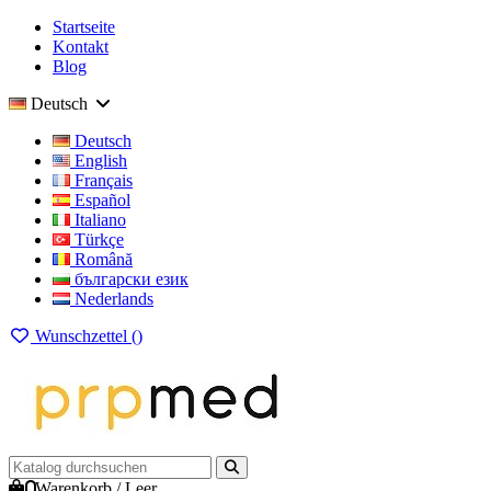
Startseite
Kontakt
Blog
Deutsch
Deutsch
English
Français
Español
Italiano
Türkçe
Română
български език
Nederlands
Wunschzettel (
)
0
Warenkorb
/
Leer