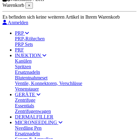
Warenkorb
×
Es befinden sich keine weiteren Artikel in Ihrem Warenkorb
Anmelden
PRP
PRP-Röhrchen
PRP Sets
PRF
INJEKTION
Kanülen
Spritzen
Ersatznadeln
Blutentnahmeset
Ventile, Konnektoren, Verschlüsse
Venenstauer
GERÄTE
Zentrifuge
Essentials
Zentrifugenwagen
DERMALFILLER
MICRONEEDLING
Needling Pen
Ersatznadeln