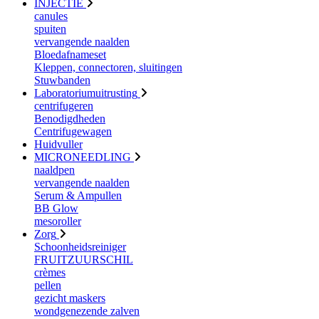
INJECTIE
canules
spuiten
vervangende naalden
Bloedafnameset
Kleppen, connectoren, sluitingen
Stuwbanden
Laboratoriumuitrusting
centrifugeren
Benodigdheden
Centrifugewagen
Huidvuller
MICRONEEDLING
naaldpen
vervangende naalden
Serum & Ampullen
BB Glow
mesoroller
Zorg
Schoonheidsreiniger
FRUITZUURSCHIL
crèmes
pellen
gezicht maskers
wondgenezende zalven