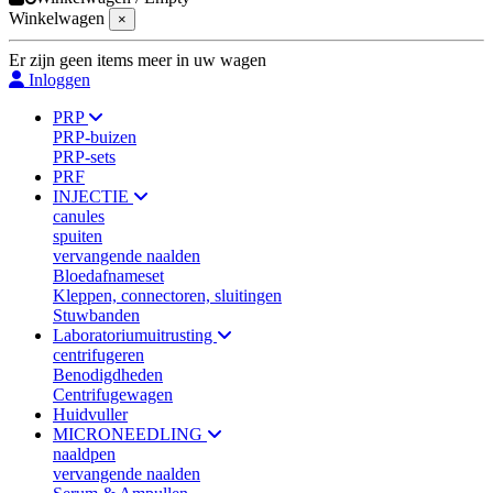
Winkelwagen
×
Er zijn geen items meer in uw wagen
Inloggen
PRP
PRP-buizen
PRP-sets
PRF
INJECTIE
canules
spuiten
vervangende naalden
Bloedafnameset
Kleppen, connectoren, sluitingen
Stuwbanden
Laboratoriumuitrusting
centrifugeren
Benodigdheden
Centrifugewagen
Huidvuller
MICRONEEDLING
naaldpen
vervangende naalden