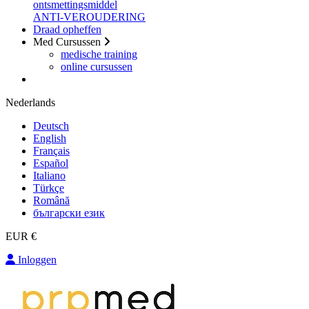
ontsmettingsmiddel
ANTI-VEROUDERING
Draad opheffen
Med Cursussen
medische training
online cursussen
Nederlands
Deutsch
English
Français
Español
Italiano
Türkçe
Română
български език
EUR €
Inloggen