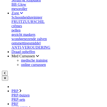
Serum & Ampullen
BB Glow
mesoroller
Zorg
Schoonheidsreiniger
FRUITZUURSCHIL
crèmes
pellen
gezicht maskers
wondgenezende zalven
ontsmettingsmiddel
ANTI-VEROUDERING
Draad opheffen
Med Cursussen
medische training
online cursussen
PRP
PRP-buizen
PRP-sets
PRF