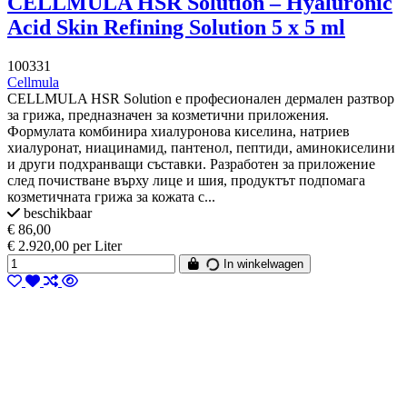
CELLMULA HSR Solution – Hyaluronic
Acid Skin Refining Solution 5 x 5 ml
100331
Cellmula
CELLMULA HSR Solution е професионален дермален разтвор
за грижа, предназначен за козметични приложения.
Формулата комбинира хиалуронова киселина, натриев
хиалуронат, ниацинамид, пантенол, пептиди, аминокиселини
и други подхранващи съставки. Разработен за приложение
след почистване върху лице и шия, продуктът подпомага
козметичната грижа за кожата с...
beschikbaar
€ 86,00
€ 2.920,00 per Liter
In winkelwagen