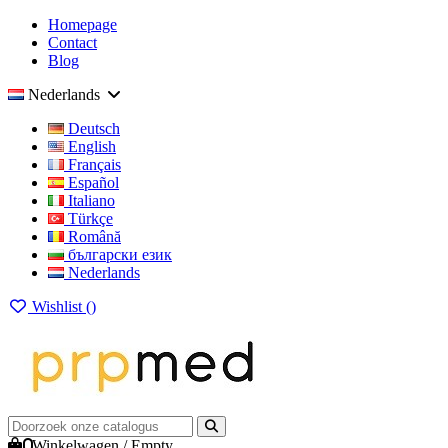
Homepage
Contact
Blog
Nederlands
Deutsch
English
Français
Español
Italiano
Türkçe
Română
български език
Nederlands
Wishlist (
)
0
Winkelwagen
/
Empty