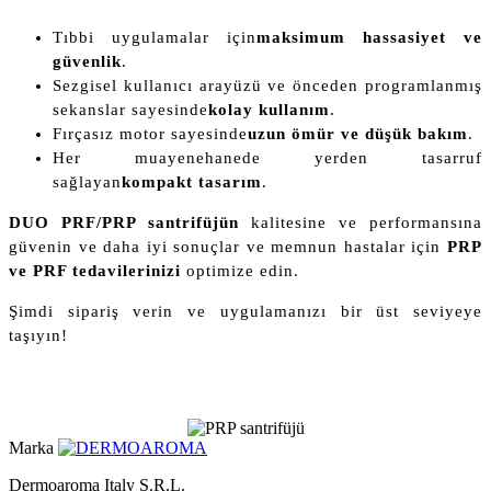
Tıbbi uygulamalar için
maksimum hassasiyet ve
güvenlik
.
Sezgisel kullanıcı arayüzü ve önceden programlanmış
sekanslar sayesinde
kolay kullanım
.
Fırçasız motor sayesinde
uzun ömür ve düşük bakım
.
Her muayenehanede yerden tasarruf
sağlayan
kompakt tasarım
.
DUO PRF/PRP santrifüjün
kalitesine ve performansına
güvenin ve daha iyi sonuçlar ve memnun hastalar için
PRP
ve PRF tedavilerinizi
optimize edin.
Şimdi sipariş verin ve uygulamanızı bir üst seviyeye
taşıyın!
Marka
Dermoaroma Italy S.R.L.