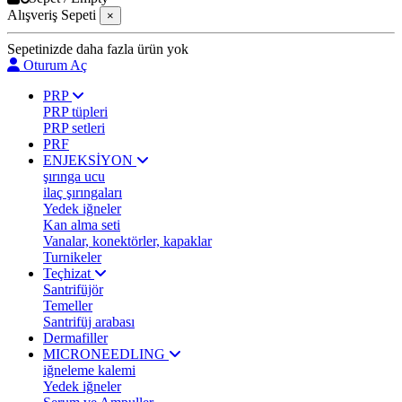
Alışveriş Sepeti
×
Sepetinizde daha fazla ürün yok
Oturum Aç
PRP
PRP tüpleri
PRP setleri
PRF
ENJEKSİYON
şırınga ucu
ilaç şırıngaları
Yedek iğneler
Kan alma seti
Vanalar, konektörler, kapaklar
Turnikeler
Teçhizat
Santrifüjör
Temeller
Santrifüj arabası
Dermafiller
MICRONEEDLING
iğneleme kalemi
Yedek iğneler