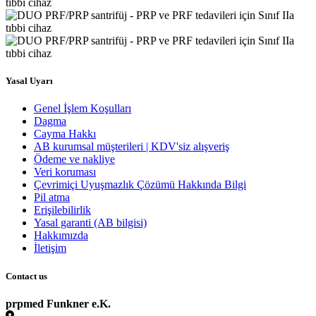
Yasal Uyarı
Genel İşlem Koşulları
Dagma
Cayma Hakkı
AB kurumsal müşterileri | KDV'siz alışveriş
Ödeme ve nakliye
Veri koruması
Çevrimiçi Uyuşmazlık Çözümü Hakkında Bilgi
Pil atma
Erişilebilirlik
Yasal garanti (AB bilgisi)
Hakkımızda
İletişim
Contact us
prpmed Funkner e.K.