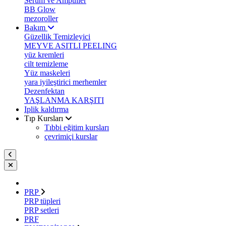
Serum ve Ampuller
BB Glow
mezoroller
Bakım
Güzellik Temizleyici
MEYVE ASITLI PEELING
yüz kremleri
cilt temizleme
Yüz maskeleri
yara iyileştirici merhemler
Dezenfektan
YAŞLANMA KARŞITI
Iplik kaldırma
Tıp Kursları
Tıbbi eğitim kursları
çevrimiçi kurslar
PRP
PRP tüpleri
PRP setleri
PRF