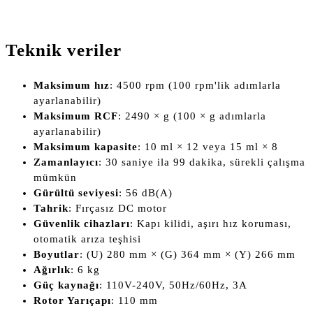
Teknik veriler
Maksimum hız
: 4500 rpm (100 rpm'lik adımlarla
ayarlanabilir)
Maksimum RCF
: 2490 × g (100 × g adımlarla
ayarlanabilir)
Maksimum kapasite
: 10 ml × 12 veya 15 ml × 8
Zamanlayıcı
: 30 saniye ila 99 dakika, sürekli çalışma
mümkün
Gürültü seviyesi
: 56 dB(A)
Tahrik
: Fırçasız DC motor
Güvenlik cihazları
: Kapı kilidi, aşırı hız koruması,
otomatik arıza teşhisi
Boyutlar
: (U) 280 mm × (G) 364 mm × (Y) 266 mm
Ağırlık
: 6 kg
Güç kaynağı
: 110V-240V, 50Hz/60Hz, 3A
Rotor Yarıçapı
: 110 mm