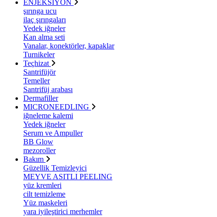
ENJEKSİYON
şırınga ucu
ilaç şırıngaları
Yedek iğneler
Kan alma seti
Vanalar, konektörler, kapaklar
Turnikeler
Teçhizat
Santrifüjör
Temeller
Santrifüj arabası
Dermafiller
MICRONEEDLING
iğneleme kalemi
Yedek iğneler
Serum ve Ampuller
BB Glow
mezoroller
Bakım
Güzellik Temizleyici
MEYVE ASITLI PEELING
yüz kremleri
cilt temizleme
Yüz maskeleri
yara iyileştirici merhemler