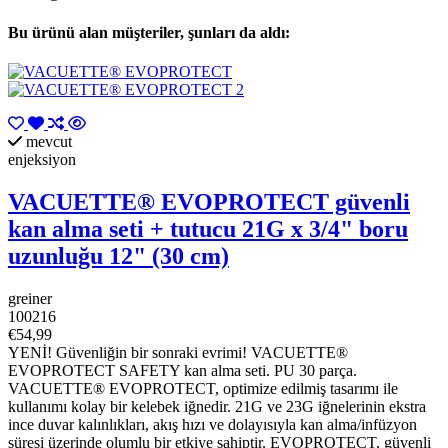
Bu ürünü alan müşteriler, şunları da aldı:
mevcut
enjeksiyon
VACUETTE® EVOPROTECT güvenli
kan alma seti + tutucu 21G x 3/4" boru
uzunluğu 12" (30 cm)
greiner
100216
€54,99
YENİ! Güvenliğin bir sonraki evrimi! VACUETTE®
EVOPROTECT SAFETY kan alma seti. PU 30 parça.
VACUETTE® EVOPROTECT, optimize edilmiş tasarımı ile
kullanımı kolay bir kelebek iğnedir. 21G ve 23G iğnelerinin ekstra
ince duvar kalınlıkları, akış hızı ve dolayısıyla kan alma/infüzyon
süresi üzerinde olumlu bir etkiye sahiptir. EVOPROTECT, güvenli