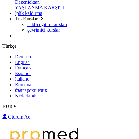
Dezenfektan
YAŞLANMA KARŞITI
Iplik kaldırma
Tıp Kursları
Tıbbi eğitim kursları
çevrimiçi kurslar
Türkçe
Deutsch
English
Français
Español
Italiano
Română
български език
Nederlands
EUR €
Oturum Aç