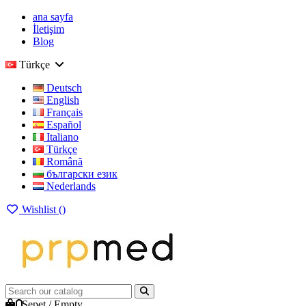
ana sayfa
İletişim
Blog
Türkçe
Deutsch
English
Français
Español
Italiano
Türkçe
Română
български език
Nederlands
Wishlist (
)
0
Sepet
/
Empty