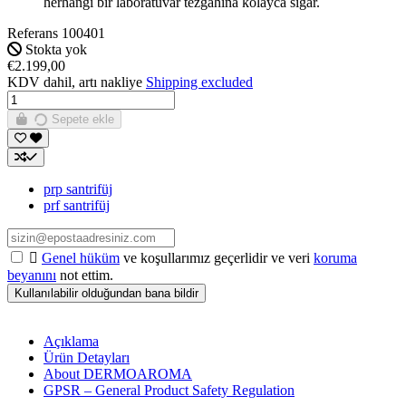
herhangi bir laboratuvar tezgahına kolayca sığar.
Referans
100401
Stokta yok
€2.199,00
KDV dahil, artı nakliye
Shipping excluded
Sepete ekle
prp santrifüj
prf santrifüj

Genel hüküm
ve koşullarımız geçerlidir ve veri
koruma
beyanını
not ettim.
Açıklama
Ürün Detayları
About DERMOAROMA
GPSR – General Product Safety Regulation