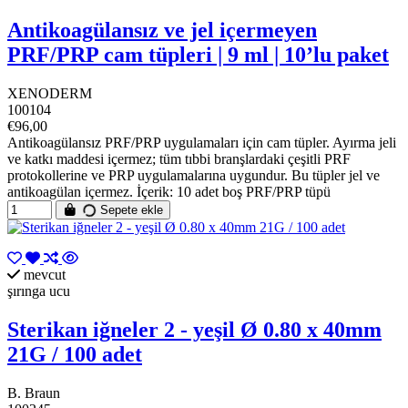
Antikoagülansız ve jel içermeyen
PRF/PRP cam tüpleri | 9 ml | 10’lu paket
XENODERM
100104
€96,00
Antikoagülansız PRF/PRP uygulamaları için cam tüpler. Ayırma jeli
ve katkı maddesi içermez; tüm tıbbi branşlardaki çeşitli PRF
protokollerine ve PRP uygulamalarına uygundur. Bu tüpler jel ve
antikoagülan içermez. İçerik: 10 adet boş PRF/PRP tüpü
Sepete ekle
mevcut
şırınga ucu
Sterikan iğneler 2 - yeşil Ø 0.80 x 40mm
21G / 100 adet
B. Braun