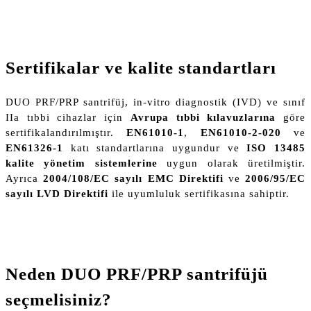
Sertifikalar ve kalite standartları
DUO PRF/PRP santrifüj, in-vitro diagnostik (IVD) ve sınıf
IIa tıbbi cihazlar için
Avrupa tıbbi kılavuzlarına
göre
sertifikalandırılmıştır.
EN61010-1
,
EN61010-2-020
ve
EN61326-1
katı standartlarına uygundur ve
ISO 13485
kalite yönetim sistemlerine
uygun olarak üretilmiştir.
Ayrıca
2004/108/EC sayılı EMC Direktifi
ve
2006/95/EC
sayılı LVD Direktifi
ile uyumluluk sertifikasına sahiptir.
Neden DUO PRF/PRP santrifüjü
seçmelisiniz?