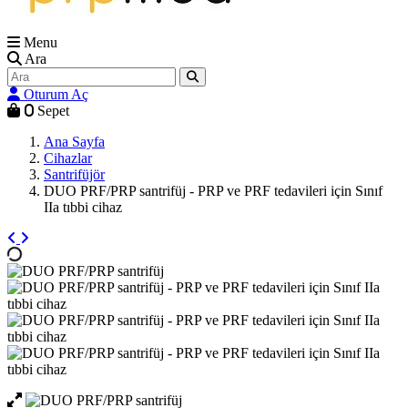
Menu
Ara
Oturum Aç
0
Sepet
Ana Sayfa
Cihazlar
Santrifüjör
DUO PRF/PRP santrifüj - PRP ve PRF tedavileri için Sınıf
IIa tıbbi cihaz