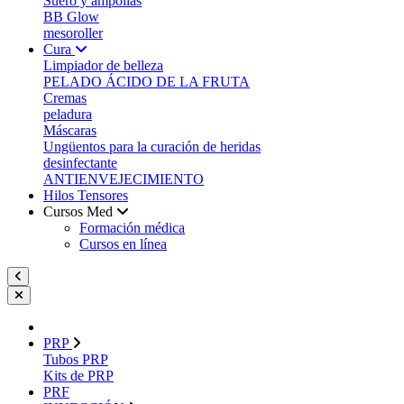
Suero y ampollas
BB Glow
mesoroller
Cura
Limpiador de belleza
PELADO ÁCIDO DE LA FRUTA
Cremas
peladura
Máscaras
Ungüentos para la curación de heridas
desinfectante
ANTIENVEJECIMIENTO
Hilos Tensores
Cursos Med
Formación médica
Cursos en línea
PRP
Tubos PRP
Kits de PRP
PRF