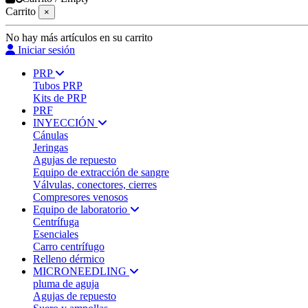
Carrito
×
No hay más artículos en su carrito
Iniciar sesión
PRP
Tubos PRP
Kits de PRP
PRF
INYECCIÓN
Cánulas
Jeringas
Agujas de repuesto
Equipo de extracción de sangre
Válvulas, conectores, cierres
Compresores venosos
Equipo de laboratorio
Centrífuga
Esenciales
Carro centrífugo
Relleno dérmico
MICRONEEDLING
pluma de aguja
Agujas de repuesto