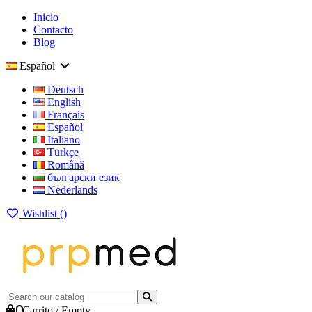
Inicio
Contacto
Blog
Español
Deutsch
English
Français
Español
Italiano
Türkçe
Română
български език
Nederlands
Wishlist (
)
0
Carrito
/
Empty