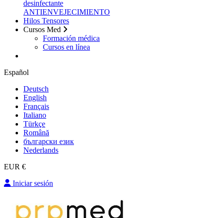
desinfectante
ANTIENVEJECIMIENTO
Hilos Tensores
Cursos Med
Formación médica
Cursos en línea
Español
Deutsch
English
Français
Italiano
Türkçe
Română
български език
Nederlands
EUR €
Iniciar sesión