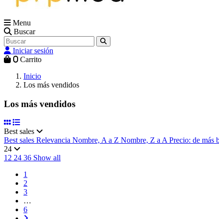
Menu
Buscar
Iniciar sesión
0
Carrito
Inicio
Los más vendidos
Los más vendidos
Best sales
Best sales
Relevancia
Nombre, A a Z
Nombre, Z a A
Precio: de más 
24
12
24
36
Show all
1
2
3
…
6