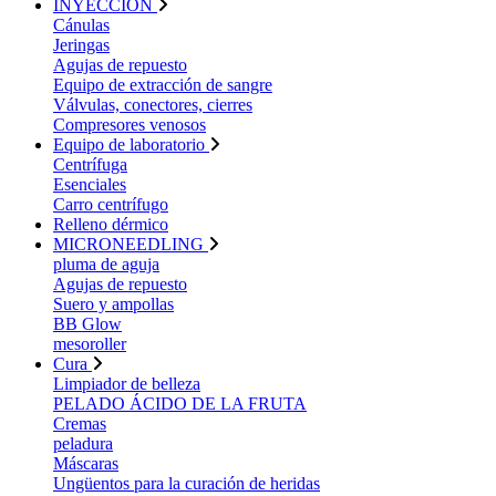
INYECCIÓN
Cánulas
Jeringas
Agujas de repuesto
Equipo de extracción de sangre
Válvulas, conectores, cierres
Compresores venosos
Equipo de laboratorio
Centrífuga
Esenciales
Carro centrífugo
Relleno dérmico
MICRONEEDLING
pluma de aguja
Agujas de repuesto
Suero y ampollas
BB Glow
mesoroller
Cura
Limpiador de belleza
PELADO ÁCIDO DE LA FRUTA
Cremas
peladura
Máscaras
Ungüentos para la curación de heridas