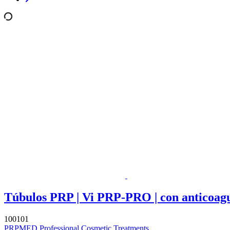
Túbulos PRP | Vi PRP-PRO | con anticoagu
100101
PRPMED Professional Cosmetic Treatments