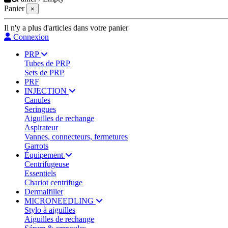
Panier
×
Il n'y a plus d'articles dans votre panier
Connexion
PRP
Tubes de PRP
Sets de PRP
PRF
INJECTION
Canules
Seringues
Aiguilles de rechange
Aspirateur
Vannes, connecteurs, fermetures
Garrots
Équipement
Centrifugeuse
Essentiels
Chariot centrifuge
Dermalfiller
MICRONEEDLING
Stylo à aiguilles
Aiguilles de rechange