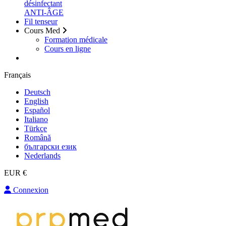
désinfectant
ANTI-ÂGE
Fil tenseur
Cours Med
Formation médicale
Cours en ligne
Français
Deutsch
English
Español
Italiano
Türkçe
Română
български език
Nederlands
EUR €
Connexion