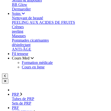
Sérum & ampoules
BB Glow
Dermaroller
Soins
Nettoyant de beauté
PEELING AUX ACIDES DE FRUITS
Crèmes
peeling
Masques
Pommades cicatrisantes
désinfectant
ANTI-ÂGE
Fil tenseur
Cours Med
Formation médicale
Cours en ligne
PRP
Tubes de PRP
Sets de PRP
PRF