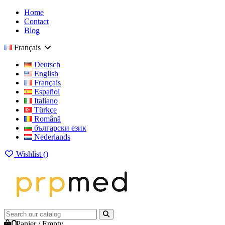
Home
Contact
Blog
Français
Deutsch
English
Français
Español
Italiano
Türkçe
Română
български език
Nederlands
Wishlist (
)
0
Panier
/
Empty