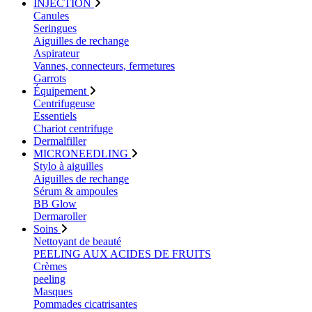
INJECTION
Canules
Seringues
Aiguilles de rechange
Aspirateur
Vannes, connecteurs, fermetures
Garrots
Équipement
Centrifugeuse
Essentiels
Chariot centrifuge
Dermalfiller
MICRONEEDLING
Stylo à aiguilles
Aiguilles de rechange
Sérum & ampoules
BB Glow
Dermaroller
Soins
Nettoyant de beauté
PEELING AUX ACIDES DE FRUITS
Crèmes
peeling
Masques
Pommades cicatrisantes