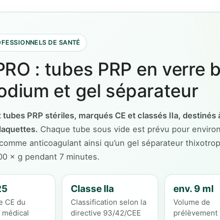
OFESSIONNELS DE SANTÉ
PRO : tubes PRP en verre b
sodium et gel séparateur
tubes PRP stériles, marqués CE et classés IIa, destinés 
laquettes.
Chaque tube sous vide est prévu pour environ
 comme anticoagulant ainsi qu’un gel séparateur thixotro
200 × g pendant 7 minutes.
25
Classe IIa
env. 9 ml
e CE du
Classification selon la
Volume de
f médical
directive 93/42/CEE
prélèvement